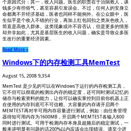
个原因式分：其一，收入问题。医生的职责在于治病救人，谈
钱多少有些俗气，甚至容易引发误会。不过，任何人的安身立
命都离不开经济基础，医者也同样不能例外。在公众眼中，医
生似乎是个收入不错的行业，再加上红包回扣之类灰色收入，
简直是高收入群体。这类现象或许不容否认，但是更多的情形
却并非如此，尤其是基层医生的收入问题，确实是导致众多医
生改行的重要经济因素。
Read More »
Windows下的内存检测工具MemTest
August 15, 2008
9,354
MemTest 是少见的可以在Windows下运行的内存检测工具，
它不但可以彻底的检测出内存的稳定度，还可同时测试记忆的
储存与检索资料的能力，让你可以确实掌控到目前你机器上正
在使用的内存到底可不可信赖。大容量的内存请开启两个
MEMTEST再对半可用内存容量进行测试，例如：由任务管理
器得知可用内存为1600MB，开启两个MEMTEST各输入800
同时进行测试。可用于检测内存本身及超频后的稳定测试，一
般来讲明显有问题的话200%以内应该会出现错误。请至少进