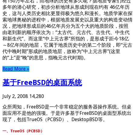
有150万年左右，而地球的历史有多久呢？据地质专家们经过
多年的潜心研究，初步分析地球从形成到现在约有 46亿年历
史，这与人类历史相比更显得极为悠久和漫长。地质学家在探
索地球奥秘的进程中，根据地质发展史以及重大的构造变动情
况，把地球形成后的46亿年共分为五个大的地质阶段，按照
由老到新的顺序依次为：“太古代、元古代、古生代、中生代
和新生代”。而这里“中上元古界”所指的，是形成于距今18亿
～8亿年间的地层，它属于地质历史中的第二个阶段，即“元古
代中晚时期”形成的地质地层，故称为“中上元古界”(这里
的“上”是“晚”的意思，指晚元古代时期)。
Read More »
基于FreeBSD的桌面系统
July 2, 2008
14,280
众所周知，FreeBSD是一个非常稳定的服务器操作系统。但桌
面应用不是他的强项。于是许多基于FreeBSD的桌面型系统出
现了，包括TrueOS（PCBSD）、DesktopBSD等。
一、TrueOS（PCBSD）