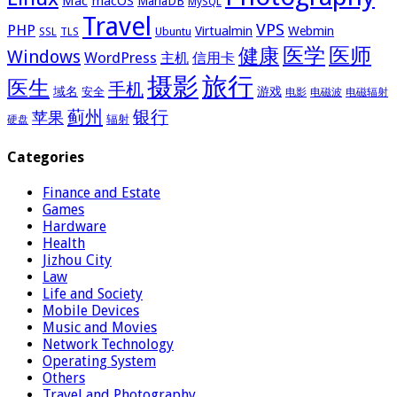
Mac
macOS
MariaDB
MySQL
Travel
VPS
PHP
Virtualmin
Webmin
Ubuntu
SSL
TLS
医学
医师
健康
Windows
WordPress
主机
信用卡
摄影
旅行
医生
手机
域名
游戏
安全
电影
电磁波
电磁辐射
蓟州
银行
苹果
辐射
硬盘
Categories
Finance and Estate
Games
Hardware
Health
Jizhou City
Law
Life and Society
Mobile Devices
Music and Movies
Network Technology
Operating System
Others
Travel and Photography