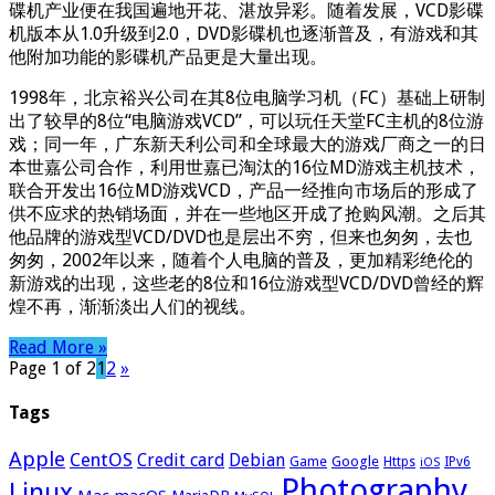
碟机产业便在我国遍地开花、湛放异彩。随着发展，VCD影碟
机版本从1.0升级到2.0，DVD影碟机也逐渐普及，有游戏和其
他附加功能的影碟机产品更是大量出现。
1998年，北京裕兴公司在其8位电脑学习机（FC）基础上研制
出了较早的8位“电脑游戏VCD”，可以玩任天堂FC主机的8位游
戏；同一年，广东新天利公司和全球最大的游戏厂商之一的日
本世嘉公司合作，利用世嘉已淘汰的16位MD游戏主机技术，
联合开发出16位MD游戏VCD，产品一经推向市场后的形成了
供不应求的热销场面，并在一些地区开成了抢购风潮。之后其
他品牌的游戏型VCD/DVD也是层出不穷，但来也匆匆，去也
匆匆，2002年以来，随着个人电脑的普及，更加精彩绝伦的
新游戏的出现，这些老的8位和16位游戏型VCD/DVD曾经的辉
煌不再，渐渐淡出人们的视线。
Read More »
Page 1 of 2
1
2
»
Tags
Apple
CentOS
Credit card
Debian
Google
Game
Https
IPv6
iOS
Photography
Linux