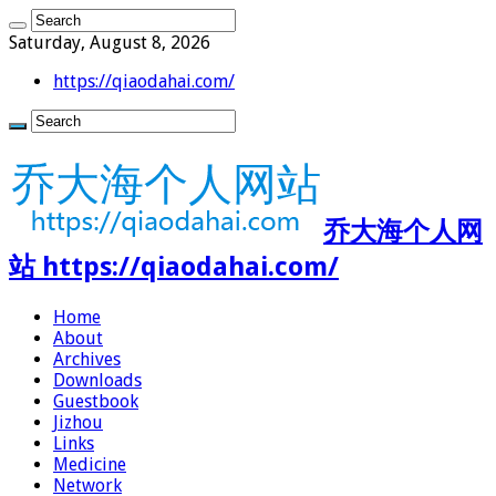
Saturday, August 8, 2026
https://qiaodahai.com/
乔大海个人网
站 https://qiaodahai.com/
Home
About
Archives
Downloads
Guestbook
Jizhou
Links
Medicine
Network