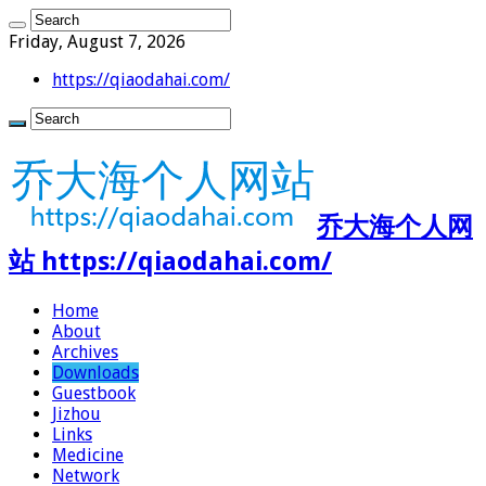
Friday, August 7, 2026
https://qiaodahai.com/
乔大海个人网
站 https://qiaodahai.com/
Home
About
Archives
Downloads
Guestbook
Jizhou
Links
Medicine
Network