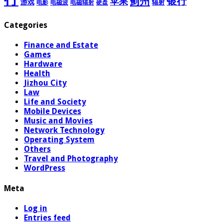
蓟州
银行
苹果
游戏
辐射
电影
电磁波
电磁辐射
硬盘
Categories
Finance and Estate
Games
Hardware
Health
Jizhou City
Law
Life and Society
Mobile Devices
Music and Movies
Network Technology
Operating System
Others
Travel and Photography
WordPress
Meta
Log in
Entries feed