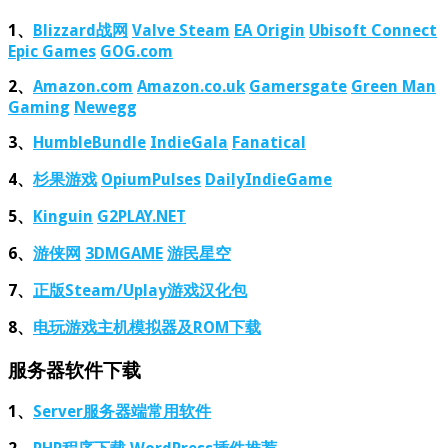
1、
Blizzard战网
Valve Steam
EA Origin
Ubisoft Connect
Epic Games
GOG.com
2、
Amazon.com
Amazon.co.uk
Gamersgate
Green Man
Gaming
Newegg
3、
HumbleBundle
IndieGala
Fanatical
4、
杉果游戏
OpiumPulses
DailyIndieGame
5、
Kinguin
G2PLAY.NET
6、
游侠网
3DMGAME
游民星空
7、
正版Steam/Uplay游戏汉化包
8、
电玩游戏主机模拟器及ROM下载
服务器软件下载
1、
Server服务器端常用软件