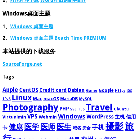
2、
PHP程序下载
WordPress插件推荐
Windows桌面主题
1、
Windows 桌面主题
2、
Windows 桌面主题 Beach Time PREMIUM
本站提供的下载服务
SourceForge.net
Tags
Apple
CentOS
Credit card
Debian
Google
Game
Https
iOS
Linux
Mac
macOS
MariaDB
IPv6
MySQL
Photography
Travel
PHP
Ubuntu
SSL
TLS
Windows
VPS
WordPress
主机
信用
Virtualmin
Webmin
摄影
旅
医学
医师
医生
健康
手机
卡
域名
安全
行