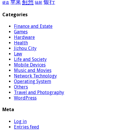
蓟州
银行
苹果
辐射
硬盘
Categories
Finance and Estate
Games
Hardware
Health
Jizhou City
Law
Life and Society
Mobile Devices
Music and Movies
Network Technology
Operating System
Others
Travel and Photography
WordPress
Meta
Log in
Entries feed