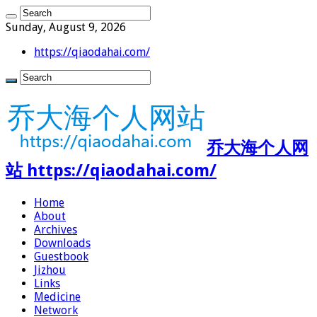
Sunday, August 9, 2026
https://qiaodahai.com/
乔大海个人网
站 https://qiaodahai.com/
Home
About
Archives
Downloads
Guestbook
Jizhou
Links
Medicine
Network