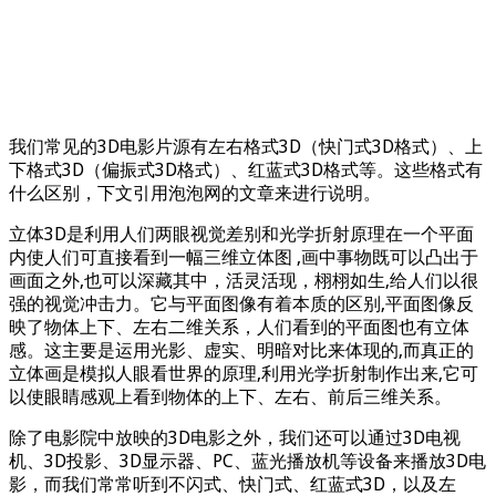
我们常见的3D电影片源有左右格式3D（快门式3D格式）、上
下格式3D（偏振式3D格式）、红蓝式3D格式等。这些格式有
什么区别，下文引用泡泡网的文章来进行说明。
立体3D是利用人们两眼视觉差别和光学折射原理在一个平面
内使人们可直接看到一幅三维立体图 ,画中事物既可以凸出于
画面之外,也可以深藏其中，活灵活现，栩栩如生,给人们以很
强的视觉冲击力。它与平面图像有着本质的区别,平面图像反
映了物体上下、左右二维关系，人们看到的平面图也有立体
感。这主要是运用光影、虚实、明暗对比来体现的,而真正的
立体画是模拟人眼看世界的原理,利用光学折射制作出来,它可
以使眼睛感观上看到物体的上下、左右、前后三维关系。
除了电影院中放映的3D电影之外，我们还可以通过3D电视
机、3D投影、3D显示器、PC、蓝光播放机等设备来播放3D电
影，而我们常常听到不闪式、快门式、红蓝式3D，以及左