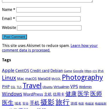
Name
*
Email
*
Website
This site uses Akismet to reduce spam.
Learn how your
comment data is processed.
Tags
Apple
CentOS
Credit card
Debian
Google
Game
Https
IPv6
iOS
Photography
Linux
Mac
macOS
MariaDB
MySQL
Travel
VPS
PHP
Virtualmin
Webmin
Ubuntu
SSL
TLS
医学
医师
健康
Windows
WordPress
主机
信用卡
摄影
旅行
医生
手机
域名
游戏
安全
电影
电磁波
电磁辐射