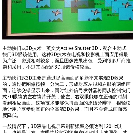
主动快门式3D技术，英文为Active Shutter 3D，配合主动式
快门3D眼镜使用。这种3D技术在电视和投影机上面应用得最
为广泛，资源相对较多，而且图像效果出色，受到很多厂商推
崇和采用，不过其匹配的3D眼镜价格较高。
主动快门式3D主要是通过提高画面的刷新率来实现3D效果
的，通过把图像按帧一分为二，形成对应左眼和右眼的两组画
面，连续交错显示出来，同时红外信号发射器将同步控制快门
式3D眼镜的左右镜片开关，使左、右双眼能够在正确的时刻
看到相应画面。这项技术能够保持画面的原始分辨率，很轻松
地让用户享受到真正的全高清3D效果，而且不会造成画面亮
度降低。
一般情况下，3D液晶电视屏幕刷新频率必须达到120Hz以
上，也就是让左、右眼均接收到频率在60Hz以上的图像，才