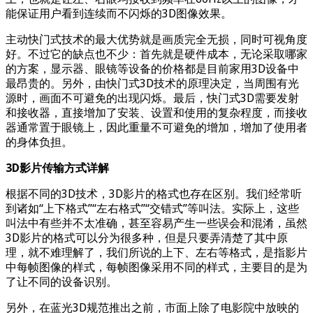
能保证用户看到连续而不闪烁的3D图像效果。
主动快门式技术的最大优势就是画质完全无损，同时可视角度
好。不过它的缺点也不少：首先就是硬件成本，无论采取哪家
的方案，显示器、眼镜等设备的价格都是目前家用3D设备中
最昂贵的。另外，由快门式3D技术的原理决定，当周围有光
源时，画面不可避免的出现闪烁。最后，快门式3D需要发射
和接收器，直接增加了安装、设置和使用的复杂程度，而接收
器通常置于眼镜上，因此重量不可避免的增加，增加了使用者
的身体负担。
3D影片传输方式详解
根据不同的3D技术，3D影片的格式也存在区别。我们经常听
到诸如“上下格式”“左右格式”“交错式”等叫法。实际上，这些
叫法中有些并不太准确，甚至容易产生一些误会和混淆，虽然
3D影片的格式可以分为很多种，但是只要弄清楚了其中原
理，就不难理解了，我们所说的上下、左右等格式，是指影片
中每帧图像的样式，每帧图像采用不同的样式，主要目的是为
了让不同的设备识别。
另外，在蓝光3D规范推出之前，市面上除了电影院中放映的