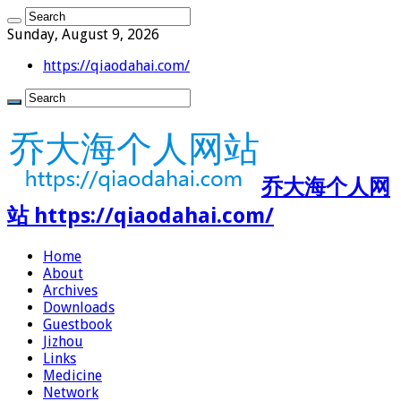
Sunday, August 9, 2026
https://qiaodahai.com/
乔大海个人网
站 https://qiaodahai.com/
Home
About
Archives
Downloads
Guestbook
Jizhou
Links
Medicine
Network