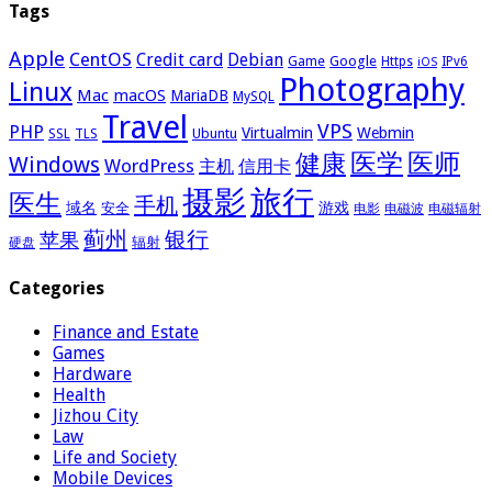
Tags
Apple
CentOS
Credit card
Debian
Google
Game
Https
IPv6
iOS
Photography
Linux
Mac
macOS
MariaDB
MySQL
Travel
VPS
PHP
Virtualmin
Webmin
Ubuntu
SSL
TLS
医学
医师
健康
Windows
WordPress
主机
信用卡
摄影
旅行
医生
手机
域名
游戏
安全
电影
电磁波
电磁辐射
蓟州
银行
苹果
辐射
硬盘
Categories
Finance and Estate
Games
Hardware
Health
Jizhou City
Law
Life and Society
Mobile Devices