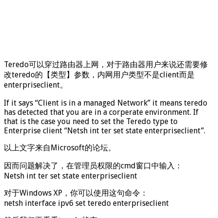
Teredo可以穿过路由器上网，对于路由器用户来说还需要修
改teredo的【类型】参数，内网用户类型不是client而是
enterpriseclient。
If it says “Client is in a managed Network” it means teredo
has detected that you are in a corperate environment. If
that is the case you need to set the Teredo type to
Enterprise client “Netsh int ter set state enterpriseclient”.
以上文字来自Microsoft的论坛。
因而问题解决了，在管理员权限的cmd窗口中输入：
Netsh int ter set state enterpriseclient
对于Windows XP，你可以使用这句命令：
netsh interface ipv6 set teredo enterpriseclient