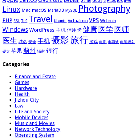
Credit card
Debian
Google
Game
Https
IPv6
iOS
Photography
Linux
Mac
macOS
MariaDB
MySQL
Travel
VPS
PHP
Virtualmin
Webmin
Ubuntu
SSL
TLS
医学
医师
健康
Windows
WordPress
主机
信用卡
摄影
旅行
医生
手机
域名
游戏
安全
电影
电磁波
电磁辐射
蓟州
银行
苹果
辐射
硬盘
Categories
Finance and Estate
Games
Hardware
Health
Jizhou City
Law
Life and Society
Mobile Devices
Music and Movies
Network Technology
Operating System