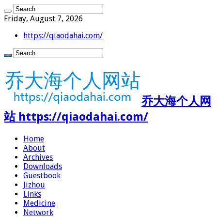
Friday, August 7, 2026
https://qiaodahai.com/
乔大海个人网
站 https://qiaodahai.com/
Home
About
Archives
Downloads
Guestbook
Jizhou
Links
Medicine
Network