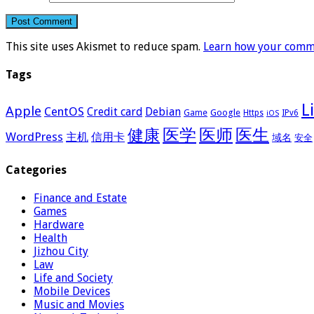
This site uses Akismet to reduce spam.
Learn how your comme
Tags
L
Apple
CentOS
Credit card
Debian
Google
Game
Https
IPv6
iOS
医学
医师
医生
健康
WordPress
主机
信用卡
域名
安全
Categories
Finance and Estate
Games
Hardware
Health
Jizhou City
Law
Life and Society
Mobile Devices
Music and Movies