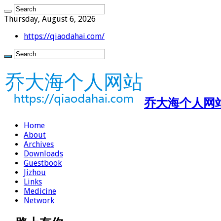
Thursday, August 6, 2026
https://qiaodahai.com/
乔大海个人网站 ht
Home
About
Archives
Downloads
Guestbook
Jizhou
Links
Medicine
Network