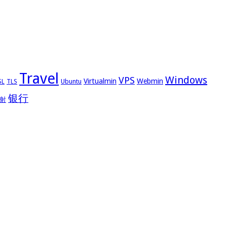
Travel
Windows
VPS
Virtualmin
Webmin
Ubuntu
SL
TLS
银行
射