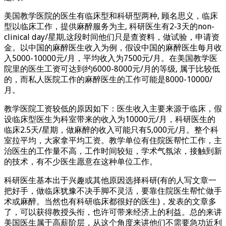
美国教学医院的医生有临床型和科研型两种, 顾名思义，临床
型以临床工作，提供麻醉服务为主, 科研医生有2-3天的non-
clinical day/星期,这段时间他们只是查资料，做试验，申请资
金。以中国的麻醉医生收入为例，假设中国的麻醉医生每月收
入5000-10000元/月，平均收入为7500元/月。在美国教学医
院里的医生工资可达到约6000-8000元/月的等级, 属于比较低
的，而私人医院工作的麻醉医生的工作可能是8000-10000/
月。
教学医院工资较低的原因如下：医生收入主要来源于临床，假
设临床型医生为科室带来的收入为10000元/月，科研医生的
临床2.5天/星期，做麻醉的收入可能只有5,000元/月。整个科
室拉平均，大家拿平均工资。教学单位有住院医帮忙工作，主
治医生的工作量不高，工作时间较短，学术气氛浓，接触到新
的技术，有不少医生愿意在这种单位工作。
科研医生基本出于兴趣或其他原因选择科研(有的人写文章一
把好手，做临床犹豫不决手脚不灵活，要靠住院医生帮忙做手
术或麻醉。当然也有科研临床都很好的医生)，发表的文章多
了，可以获得教授头衔，也许可带来经济上的利益。总的来讲
美国医生属于高薪阶层，从这个角度来讲他们不需要急功近利