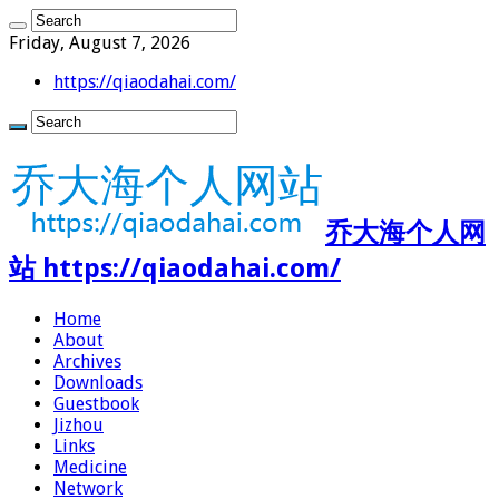
Friday, August 7, 2026
https://qiaodahai.com/
乔大海个人网
站 https://qiaodahai.com/
Home
About
Archives
Downloads
Guestbook
Jizhou
Links
Medicine
Network