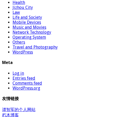
Health
Jizhou City
Law
Life and Society
Mobile Devices
Music and Movies
Network Technology
Operating System
Others
Travel and Photography
WordPress
Meta
Log in
Entries feed
Comments feed
WordPress.org
友情链接
谭智军的个人网站
朽木博客