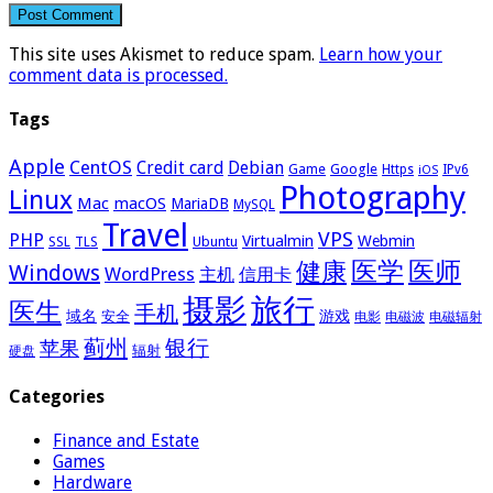
This site uses Akismet to reduce spam.
Learn how your
comment data is processed.
Tags
Apple
CentOS
Credit card
Debian
Google
Game
Https
IPv6
iOS
Photography
Linux
Mac
macOS
MariaDB
MySQL
Travel
VPS
PHP
Virtualmin
Webmin
Ubuntu
SSL
TLS
医学
医师
健康
Windows
WordPress
主机
信用卡
摄影
旅行
医生
手机
域名
游戏
安全
电影
电磁波
电磁辐射
蓟州
银行
苹果
辐射
硬盘
Categories
Finance and Estate
Games
Hardware