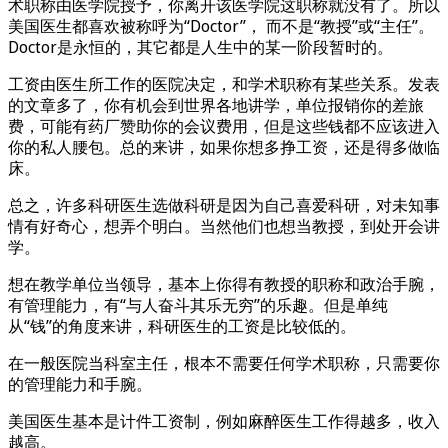
术职称由医学院授予，你离开该医学院这职称就没有了。所以
美国医生都喜欢被称呼为“Doctor”， 而不是“教授”或“主任”。
Doctor是永恒的，其它都是人生中的某一阶段暂时的。
工资由医生所工作的医院决定，和学术职称有某些关系。发表
的文章多了，你有机会到世界各地讲学，单位报销你的差旅
费，可能有药厂赞助你的会议费用，但是这些钱都不应该进入
你的私人腰包。总的来讲，如果你想多挣工资，还是得多做临
床。
总之，许多科研医生选做科研是因为自己喜爱科研，对未知事
情有好奇心，想弄个明白。当然他们也想当教授，到处开会讲
学。
想在教学单位当领导，基本上你得有教授的职称和政治手腕，
有管理能力，有“与人奋斗其乐无穷”的乐趣。但是单纯
从“钱”的角度来讲，科研医生的工资是比较低的。
在一般医院当科室主任，根本不需要任何学术职称，只需要你
的管理能力和手腕。
美国医生基本是计件工资制，例如麻醉医生工作得越多，收入
越高。