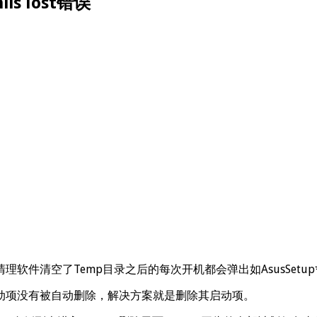
is lost错误
了Temp目录之后的每次开机都会弹出如AsusSetup*Log.i
动项没有被自动删除，解决方案就是删除其启动项。