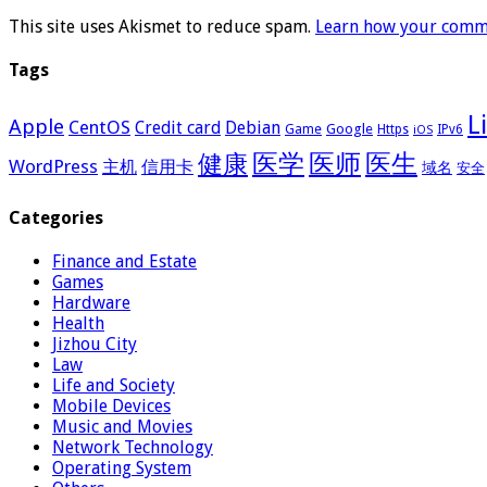
This site uses Akismet to reduce spam.
Learn how your comme
Tags
L
Apple
CentOS
Credit card
Debian
Google
Game
Https
IPv6
iOS
医学
医师
医生
健康
WordPress
主机
信用卡
域名
安全
Categories
Finance and Estate
Games
Hardware
Health
Jizhou City
Law
Life and Society
Mobile Devices
Music and Movies
Network Technology
Operating System