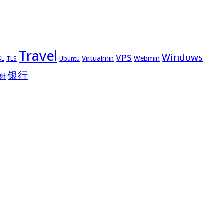
Travel
Windows
VPS
Virtualmin
Webmin
Ubuntu
SL
TLS
银行
射