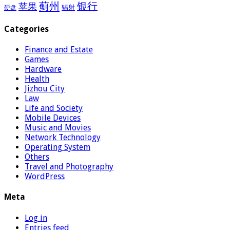
蓟州
银行
苹果
辐射
硬盘
Categories
Finance and Estate
Games
Hardware
Health
Jizhou City
Law
Life and Society
Mobile Devices
Music and Movies
Network Technology
Operating System
Others
Travel and Photography
WordPress
Meta
Log in
Entries feed