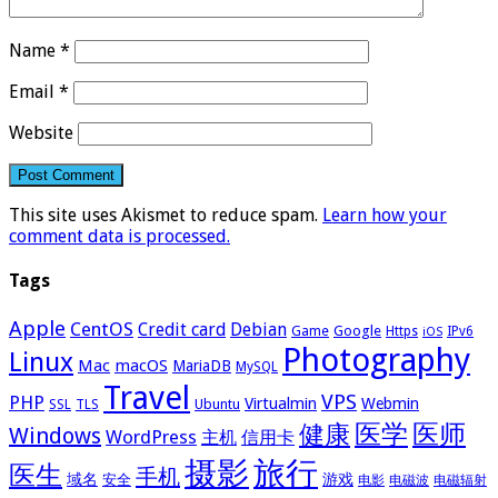
Name
*
Email
*
Website
This site uses Akismet to reduce spam.
Learn how your
comment data is processed.
Tags
Apple
CentOS
Credit card
Debian
Google
Game
Https
IPv6
iOS
Photography
Linux
Mac
macOS
MariaDB
MySQL
Travel
VPS
PHP
Virtualmin
Webmin
Ubuntu
SSL
TLS
医学
医师
健康
Windows
WordPress
主机
信用卡
摄影
旅行
医生
手机
域名
游戏
安全
电影
电磁波
电磁辐射