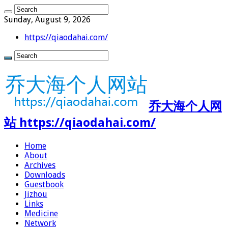
Sunday, August 9, 2026
https://qiaodahai.com/
乔大海个人网
站 https://qiaodahai.com/
Home
About
Archives
Downloads
Guestbook
Jizhou
Links
Medicine
Network