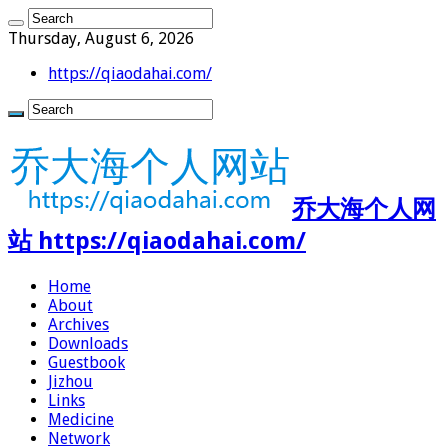
Thursday, August 6, 2026
https://qiaodahai.com/
乔大海个人网
站 https://qiaodahai.com/
Home
About
Archives
Downloads
Guestbook
Jizhou
Links
Medicine
Network