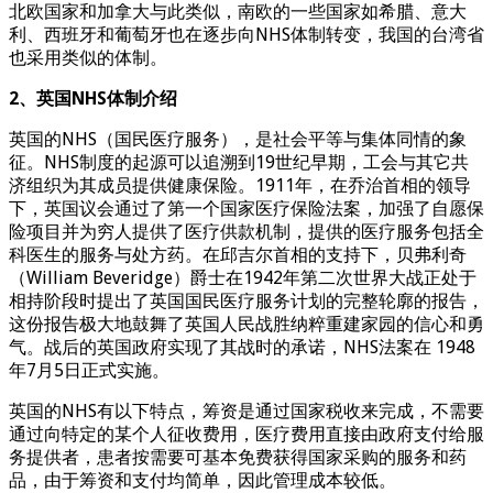
北欧国家和加拿大与此类似，南欧的一些国家如希腊、意大
利、西班牙和葡萄牙也在逐步向NHS体制转变，我国的台湾省
也采用类似的体制。
2、英国NHS体制介绍
英国的NHS（国民医疗服务），是社会平等与集体同情的象
征。NHS制度的起源可以追溯到19世纪早期，工会与其它共
济组织为其成员提供健康保险。1911年，在乔治首相的领导
下，英国议会通过了第一个国家医疗保险法案，加强了自愿保
险项目并为穷人提供了医疗供款机制，提供的医疗服务包括全
科医生的服务与处方药。在邱吉尔首相的支持下，贝弗利奇
（William Beveridge）爵士在1942年第二次世界大战正处于
相持阶段时提出了英国国民医疗服务计划的完整轮廓的报告，
这份报告极大地鼓舞了英国人民战胜纳粹重建家园的信心和勇
气。战后的英国政府实现了其战时的承诺，NHS法案在 1948
年7月5日正式实施。
英国的NHS有以下特点，筹资是通过国家税收来完成，不需要
通过向特定的某个人征收费用，医疗费用直接由政府支付给服
务提供者，患者按需要可基本免费获得国家采购的服务和药
品，由于筹资和支付均简单，因此管理成本较低。