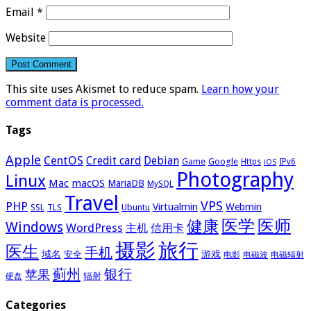
Email
*
Website
This site uses Akismet to reduce spam.
Learn how your
comment data is processed.
Tags
Apple
CentOS
Credit card
Debian
Google
Game
Https
IPv6
iOS
Photography
Linux
Mac
macOS
MariaDB
MySQL
Travel
VPS
PHP
Virtualmin
Webmin
Ubuntu
SSL
TLS
医学
医师
健康
Windows
WordPress
主机
信用卡
摄影
旅行
医生
手机
域名
游戏
安全
电影
电磁波
电磁辐射
蓟州
银行
苹果
辐射
硬盘
Categories