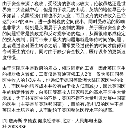
由于资金来源了税收，受经济的影响比较大，伦敦虽然还是世
界第二大金融中心，但是由于欧元的出现，英镑的地位早已今
不如昔，英国经济目前也不如人意，而且政府的财政收入已经
达到GDP的40%，进一步增税的空间很小。同时受政治的影响
也非常大，特别是英国属于议会制的国家，关于医保资金多少
的问题经常是执政党和反对党争论的焦点，从而很难形成稳定
的投入机制，因而带来了最大的问题那就是等待时间的问题，
患者通过全科医生转诊之后，通常要经过很长的时间才能得到
专科医生的治疗。同时由于缺少资金投入，医疗设备的更新速
度很慢。
由于医院医生是政府的雇员，领取固定的工资，因此英国医生
的相对收入较低，工资仅是普通蓝领工人2倍，仅为美国同类
医生收入的1/3左右，也远低于德国等欧洲大陆国家医生的收
入，而医生的培养成本并没有由于收入低而减少，因此英国医
生的稳定性较差，向美国等高收入国家移民的高水平医生大量
增加，为了补充医生的不足，英国不得不大量引进发展中国家
的医生（主要是前英联邦国家），目前有超过1/3的医生不是
英国本土培养的，从而制约了英国整体医疗水平的提高。
[1] 詹姆斯.亨德森.健康经济学.北京：人民邮电出版
社.2008.386.