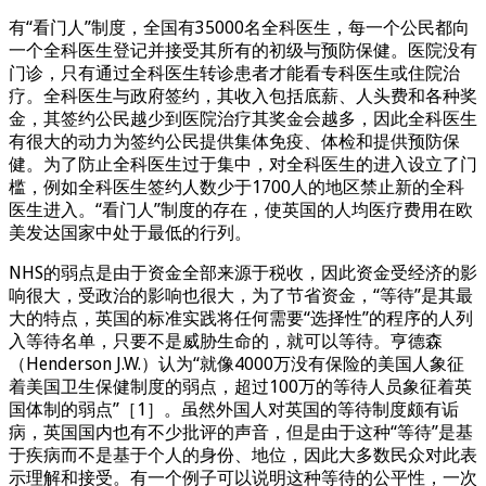
有“看门人”制度，全国有35000名全科医生，每一个公民都向
一个全科医生登记并接受其所有的初级与预防保健。医院没有
门诊，只有通过全科医生转诊患者才能看专科医生或住院治
疗。全科医生与政府签约，其收入包括底薪、人头费和各种奖
金，其签约公民越少到医院治疗其奖金会越多，因此全科医生
有很大的动力为签约公民提供集体免疫、体检和提供预防保
健。为了防止全科医生过于集中，对全科医生的进入设立了门
槛，例如全科医生签约人数少于1700人的地区禁止新的全科
医生进入。“看门人”制度的存在，使英国的人均医疗费用在欧
美发达国家中处于最低的行列。
NHS的弱点是由于资金全部来源于税收，因此资金受经济的影
响很大，受政治的影响也很大，为了节省资金，“等待”是其最
大的特点，英国的标准实践将任何需要“选择性”的程序的人列
入等待名单，只要不是威胁生命的，就可以等待。亨德森
（Henderson J.W.）认为“就像4000万没有保险的美国人象征
着美国卫生保健制度的弱点，超过100万的等待人员象征着英
国体制的弱点”［1］。虽然外国人对英国的等待制度颇有诟
病，英国国内也有不少批评的声音，但是由于这种“等待”是基
于疾病而不是基于个人的身份、地位，因此大多数民众对此表
示理解和接受。有一个例子可以说明这种等待的公平性，一次