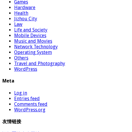
Games
Hardware
Health
Jizhou City
Law
Life and Society
Mobile Devices
Music and Movies
Network Technology
Operating System
Others
Travel and Photography
WordPress
Meta
Log in
Entries feed
Comments feed
WordPress.org
友情链接