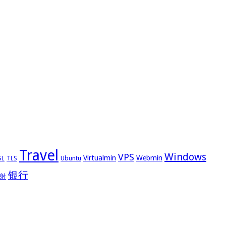
Travel
Windows
VPS
Virtualmin
Webmin
Ubuntu
SL
TLS
银行
射