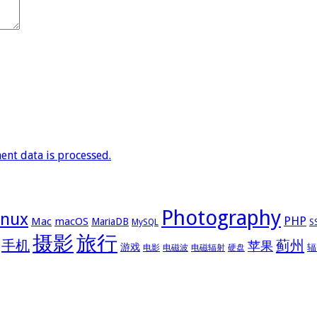
nt data is processed.
Photography
inux
PHP
Mac
macOS
MariaDB
MySQL
S
摄影
旅行
手机
蓟州
苹果
游戏
辐
电影
电磁波
电磁辐射
硬盘