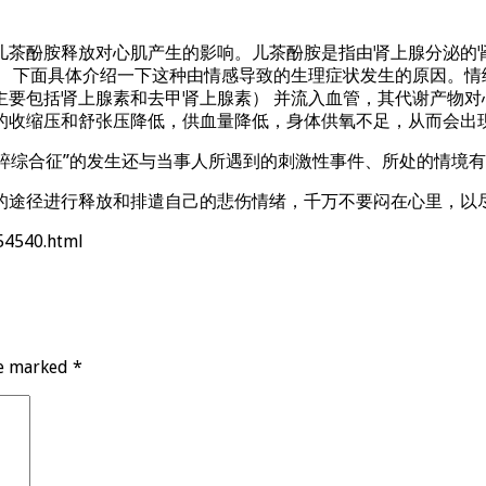
儿茶酚胺释放对心肌产生的影响。儿茶酚胺是指由肾上腺分泌的
。 下面具体介绍一下这种由情感导致的生理症状发生的原因。情
主要包括肾上腺素和去甲肾上腺素） 并流入血管，其代谢产物对
的收缩压和舒张压降低，供血量降低，身体供氧不足，从而会出
心碎综合征”的发生还与当事人所遇到的刺激性事件、所处的情境
的途径进行释放和排遣自己的悲伤情绪，千万不要闷在心里，以
54540.html
re marked
*