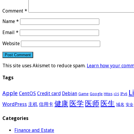
Comment
*
Name
*
Email
*
Website
This site uses Akismet to reduce spam.
Learn how your comme
Tags
L
Apple
CentOS
Credit card
Debian
Google
Game
Https
IPv6
iOS
医学
医师
医生
健康
WordPress
主机
信用卡
域名
安全
Categories
Finance and Estate