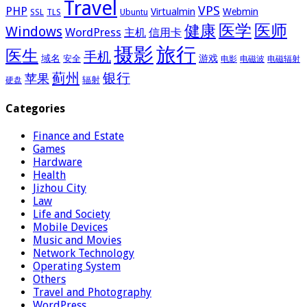
Travel
VPS
PHP
Virtualmin
Webmin
Ubuntu
SSL
TLS
医学
医师
健康
Windows
WordPress
主机
信用卡
摄影
旅行
医生
手机
域名
游戏
安全
电影
电磁波
电磁辐射
蓟州
银行
苹果
辐射
硬盘
Categories
Finance and Estate
Games
Hardware
Health
Jizhou City
Law
Life and Society
Mobile Devices
Music and Movies
Network Technology
Operating System
Others
Travel and Photography
WordPress