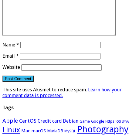
Name
*
Email
*
Website
This site uses Akismet to reduce spam.
Learn how your
comment data is processed.
Tags
Apple
CentOS
Credit card
Debian
Google
Game
Https
IPv6
iOS
Photography
Linux
Mac
macOS
MariaDB
MySQL