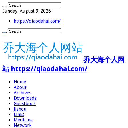
Sunday, August 9, 2026
https://qiaodahai.com/
乔大海个人网
站 https://qiaodahai.com/
Home
About
Archives
Downloads
Guestbook
Jizhou
Links
Medicine
Network