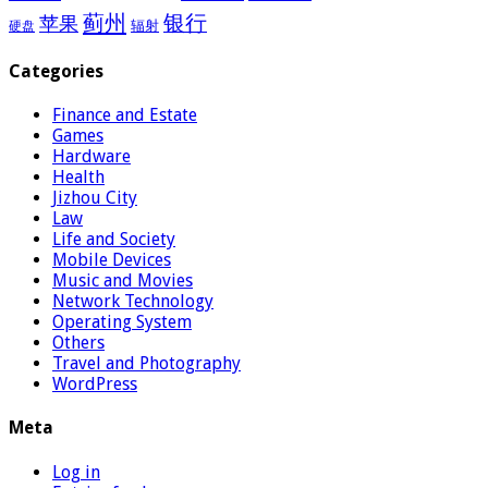
蓟州
银行
苹果
辐射
硬盘
Categories
Finance and Estate
Games
Hardware
Health
Jizhou City
Law
Life and Society
Mobile Devices
Music and Movies
Network Technology
Operating System
Others
Travel and Photography
WordPress
Meta
Log in