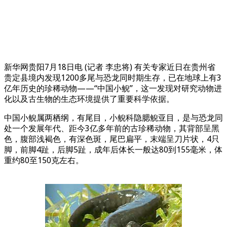
新华网贵阳7月18日电 (记者 李忠将) 有关专家近日在贵州省
贵定县境内发现1200多尾与恐龙同时期生存，已在地球上有3
亿年历史的珍稀动物——“中国小鲵”，这一发现对研究动物进
化以及古生物的生态环境提供了重要科学依据。
中国小鲵属两栖纲，有尾目，小鲵科隐腮鲵亚目，是与恐龙同
处一个发展年代、距今3亿多年前的古珍稀动物，其背部呈黑
色，腹部浅褐色，有深色斑，尾巴扁平，末端呈刀片状，4只
脚，前脚4趾，后脚5趾，成年后体长一般达80到155毫米，体
重约80至150克左右。