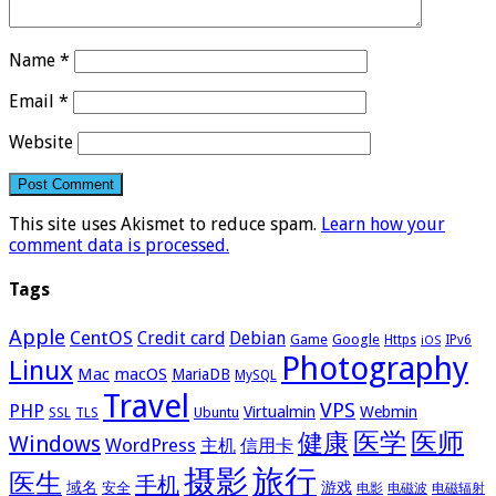
Name
*
Email
*
Website
This site uses Akismet to reduce spam.
Learn how your
comment data is processed.
Tags
Apple
CentOS
Credit card
Debian
Google
Game
Https
IPv6
iOS
Photography
Linux
Mac
macOS
MariaDB
MySQL
Travel
VPS
PHP
Virtualmin
Webmin
Ubuntu
SSL
TLS
医学
医师
健康
Windows
WordPress
主机
信用卡
摄影
旅行
医生
手机
域名
游戏
安全
电影
电磁波
电磁辐射