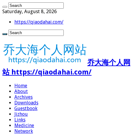
Saturday, August 8, 2026
https://qiaodahai.com/
乔大海个人网
站 https://qiaodahai.com/
Home
About
Archives
Downloads
Guestbook
Jizhou
Links
Medicine
Network