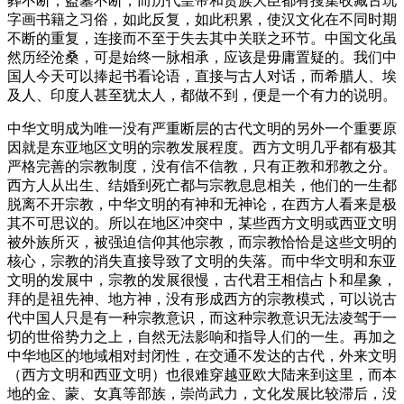
葬不断，盗墓不断，而历代皇帝和贵族大臣都有搜集收藏古玩
字画书籍之习俗，如此反复，如此积累，使汉文化在不同时期
不断的重复，连接而不至于失去其中关联之环节。中国文化虽
然历经沧桑，可是始终一脉相承，应该是毋庸置疑的。我们中
国人今天可以捧起书看论语，直接与古人对话，而希腊人、埃
及人、印度人甚至犹太人，都做不到，便是一个有力的说明。
中华文明成为唯一没有严重断层的古代文明的另外一个重要原
因就是东亚地区文明的宗教发展程度。西方文明几乎都有极其
严格完善的宗教制度，没有信不信教，只有正教和邪教之分。
西方人从出生、结婚到死亡都与宗教息息相关，他们的一生都
脱离不开宗教，中华文明的有神和无神论，在西方人看来是极
其不可思议的。所以在地区冲突中，某些西方文明或西亚文明
被外族所灭，被强迫信仰其他宗教，而宗教恰恰是这些文明的
核心，宗教的消失直接导致了文明的失落。而中华文明和东亚
文明的发展中，宗教的发展很慢，古代君王相信占卜和星象，
拜的是祖先神、地方神，没有形成西方的宗教模式，可以说古
代中国人只是有一种宗教意识，而这种宗教意识无法凌驾于一
切的世俗势力之上，自然无法影响和指导人们的一生。再加之
中华地区的地域相对封闭性，在交通不发达的古代，外来文明
（西方文明和西亚文明）也很难穿越亚欧大陆来到这里，而本
地的金、蒙、女真等部族，崇尚武力，文化发展比较滞后，没