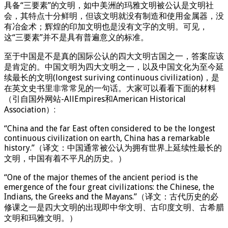
具备“三要素”的文明，如中美洲的玛雅文明被公认是文明社
会，其特点十分鲜明，但该文明就没有制造和使用金属器，没
有冶金术；辉煌的印加文明也是没有文字的文明。可见，
这“三要素”并不是具有普遍意义的标准。
至于中国是不是真的国际公认的四大文明古国之一，答案应该
是肯定的。中国文明为四大文明之一，以及中国文化为至今延
续最长的文明(longest suriving continuous civilization)，是
在英文史书里非常常见的一句话。大家可以看看下面的材料
（引自国外网站-AllEmpires和American Historical
Association）:
“China and the far East often considered to be the longest
continuous civilization on earth, China has a remarkable
history.”（译文：中国通常被公认为拥有世界上延续性最长的
文明，中国有着不平凡的历史。）
“One of the major themes of the ancient period is the
emergence of the four great civilizations: the Chinese, the
Indians, the Greeks and the Mayans.”（译文：古代历史的必
修课之一是四大文明的出现即中华文明、古印度文明、古希腊
文明和玛雅文明。）