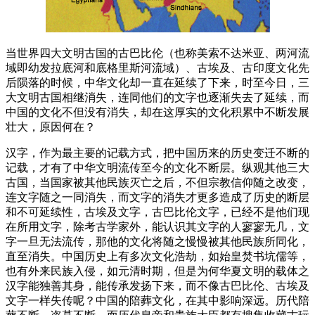
当世界四大文明古国的古巴比伦（也称美索不达米亚、两河流
域即幼发拉底河和底格里斯河流域）、古埃及、古印度文化先
后陨落的时候，中华文化却一直在延续了下来，时至今日，三
大文明古国相继消失，连同他们的文字也逐渐失去了延续，而
中国的文化不但没有消失，却在这厚实的文化积累中不断发展
壮大，原因何在？
汉字，作为最主要的记载方式，把中国历来的历史变迁不断的
记载，才有了中华文明流传至今的文化不断层。纵观其他三大
古国，当国家被其他民族灭亡之后，不但宗教信仰随之改变，
连文字随之一同消失，而文字的消失才更多造成了历史的断层
和不可延续性，古埃及文字，古巴比伦文字，已经不是他们现
在所用文字，除考古学家外，能认识其文字的人寥寥无几，文
字一旦无法流传，那他的文化将随之慢慢被其他民族所同化，
直至消失。中国历史上有多次文化浩劫，如始皇焚书坑儒等，
也有外来民族入侵，如元清时期，但是为何华夏文明的载体之
汉字能独善其身，能传承发扬下来，而不像古巴比伦、古埃及
文字一样失传呢？中国的陪葬文化，在其中影响深远。历代陪