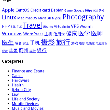
Apple
CentOS
Credit card
Debian
Google
Game
Https
IPv6
iOS
Photography
Linux
Mac
macOS
MariaDB
MySQL
Travel
VPS
PHP
Virtualmin
Webmin
Ubuntu
SSL
TLS
医学
医师
健康
Windows
WordPress
主机
信用卡
摄影
旅行
医生
手机
域名
游戏
安全
电影
电磁波
电磁辐射
蓟州
银行
苹果
辐射
硬盘
Categories
Finance and Estate
Games
Hardware
Health
Jizhou City
Law
Life and Society
Mobile Devices
Music and Movies