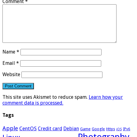
Comment
*
Name
*
Email
*
Website
This site uses Akismet to reduce spam.
Learn how your
comment data is processed.
Tags
Apple
CentOS
Credit card
Debian
Google
Game
Https
IPv6
iOS
Photography