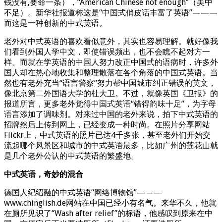
钱没有,要命一条），“American Chinese not enough”（美中
不足）。新华社报道称这是“中国式俏皮话丰富了英语”———
而这是一种创新的中式英语。
老外对中式英语的喜欢看似意外，其实也容易理解。就好像我
们看到外国人学中文，即使错误频出，也不会瞧不起对方一
样。而就在学英语的中国人努力改正中国式的语病时，许多外
国人却在热心地收集和整理散落在各个角落的中国式英语。当
然也有老外充当“语言警察”努力帮中国城市纠正错误的英文，
像北京第二外国语大学的杜大卫。不过，就像英国《卫报》的
报道所言，更多老外觉得中国式英语“错得韵味十足”，为字母
语言添加了调味剂。对来过中国的老外来说，拍下中式英语的
招牌然后上传到网上，已经变成一种时尚。在照片分享网站
Flickr上，中式英语的照片已达4千多张，甚至老外们开始交
流起哪个风景区和城市的中式英语最多，比如广州的莲花山就
是几个老外公认的中式英语的繁盛地。
中式英语，奇妙的混合
德国人纪绍融的中式英语“网络博物馆”———
www.chinglish.de网站在中国已经小有名气。来华不久，他就
在厕所见识了“Wash after relief”的标语，他感叹到原来在中