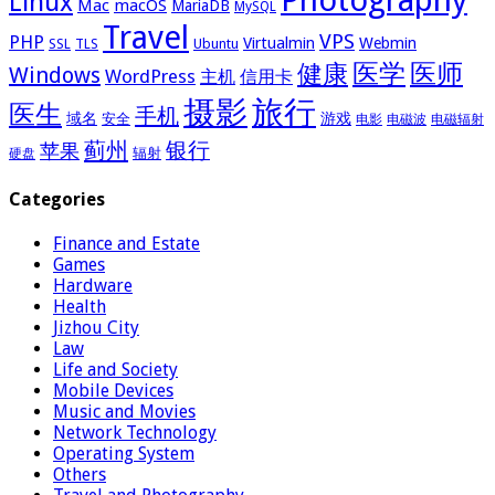
Linux
Mac
macOS
MariaDB
MySQL
Travel
VPS
PHP
Virtualmin
Webmin
Ubuntu
SSL
TLS
医学
医师
健康
Windows
WordPress
主机
信用卡
摄影
旅行
医生
手机
域名
游戏
安全
电影
电磁波
电磁辐射
蓟州
银行
苹果
辐射
硬盘
Categories
Finance and Estate
Games
Hardware
Health
Jizhou City
Law
Life and Society
Mobile Devices
Music and Movies
Network Technology
Operating System
Others