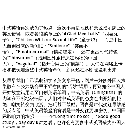
中式英语再次成为了热点。这次不再是地铁和景区指示牌上的
英文错误，或者餐馆菜单上的“4 Glad Meetballs”（四喜丸
子）、“Chicken Without Sexual Life”（童子鸡），而是中国
人自创出来的新词汇：“Smilence”（笑而不
语）、“Emotionormal”（情绪稳定），还有更富时代特色
的“Chinsumer”（指到国外旅行疯狂购物的中国
人）、“Vegeteal”（指开心网上的“摘菜”）。人们在网络上传
播和把玩着这些中式英语单词，新词还在不断被发明出来。
从最早我们自己讽刺初学者英文水平低，到后来好多外国人搜
集散布在公共场合里不经意间的“巧妙”错用，再到如今中国人
开始故意错用甚至自创英语单词，中式英语（Chinglish）的
内涵在不断地被拓展，人们对中式英语的态度也由开始的拒
绝、嘲笑转变为欣赏、把玩甚至鼓励。语言是时代变迁最敏感
的反应器，中式英语繁盛的背后是中外交往更加密切、中国国
际影响力的增强———在“Long time no see”、“Good good
study，day day up”之后，也许会有更多中式英语成为外国人