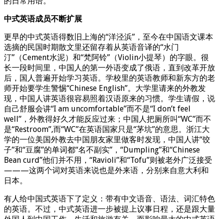
的日常用语。
中式英语成员不断扩展
更早的中式英语得数旧上海的“洋泾浜”，至今在中国语文课本
选摘的民国时期散文里还留存着从英语音译的“水门
汀”（Cement水泥）和“梵阿铃”（Violin小提琴）的字眼。很
长一段时间里，中国人的第一外语变成了俄语，直到改革开放
后，国人普遍开始学习英语。学校里的英语教师和新东方的老
师开始要学生警惕“Chinese English”。大学里请来的外教发
现，中国人讲英语很容易照着汉语原来的习惯。学生请假，说
自己舒服会讲“I am uncomfortable”而不是“I don’t feel
well”，外教得好久才能反应过来；中国人把厕所叫“WC”而不
是“Restroom”,而“WC”在英语国家只是“茅坑”的意思。浙江大
学的一位美国外教去中国朋友家里做客时发现，中国人讲“饺
子”和“豆腐”的单词都“名不副实”，“Dumpling”和“Chinese
Bean curd”他们并不用，“Ravioli”和“Tofu”则被老外广泛接受
———这两个词对英语来说也是外来语，分别来自意大利和
日本。
有人给中国式英语下了定义：带有中文语音、语法、词汇特色
的英语。不过，中式英语进一步被提上议事日程，还是跟大量