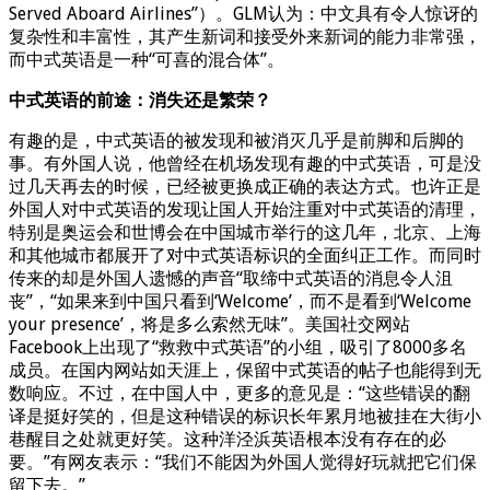
Served Aboard Airlines”）。GLM认为：中文具有令人惊讶的
复杂性和丰富性，其产生新词和接受外来新词的能力非常强，
而中式英语是一种“可喜的混合体”。
中式英语的前途：消失还是繁荣？
有趣的是，中式英语的被发现和被消灭几乎是前脚和后脚的
事。有外国人说，他曾经在机场发现有趣的中式英语，可是没
过几天再去的时候，已经被更换成正确的表达方式。也许正是
外国人对中式英语的发现让国人开始注重对中式英语的清理，
特别是奥运会和世博会在中国城市举行的这几年，北京、上海
和其他城市都展开了对中式英语标识的全面纠正工作。而同时
传来的却是外国人遗憾的声音“取缔中式英语的消息令人沮
丧”，“如果来到中国只看到‘Welcome’，而不是看到‘Welcome
your presence’，将是多么索然无味”。美国社交网站
Facebook上出现了“救救中式英语”的小组，吸引了8000多名
成员。在国内网站如天涯上，保留中式英语的帖子也能得到无
数响应。不过，在中国人中，更多的意见是：“这些错误的翻
译是挺好笑的，但是这种错误的标识长年累月地被挂在大街小
巷醒目之处就更好笑。这种洋泾浜英语根本没有存在的必
要。”有网友表示：“我们不能因为外国人觉得好玩就把它们保
留下去。”