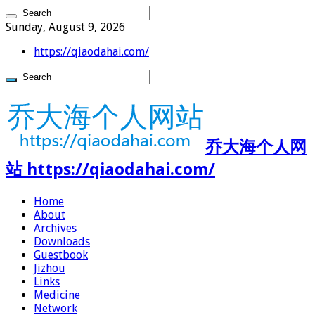
Sunday, August 9, 2026
https://qiaodahai.com/
乔大海个人网
站 https://qiaodahai.com/
Home
About
Archives
Downloads
Guestbook
Jizhou
Links
Medicine
Network