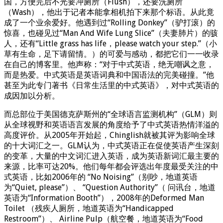
国，方便完后不光要冲厕所（Flush），还要洗厕所
（Wash），他出于记者本能拿相机拍下来那个标语。从此竟
成了一个业余爱好。他遇到过“Rolling Donkey”（驴打滚）的
惊喜，也碰见过“Man And Wife Lung Slice”（夫妻肺片）的骇
人，还有“Little grass has life，please watch your step.”（小
草有生命，足下请留情。）的可爱与感动，都把它们一一收录
在自己的博客里。他声称：“对于中式英语，绝无嘲讽之意，
而是热爱。中式英语是英语词典和中国语法的完美碰撞。”他
甚至为此专门著书《日常生活里的中式英语》，对中式英语的
成因加以分析。
而总部位于美国德克萨斯州的“全球语言监测机构”（GLM）则
从全球视野和英语语言发展的角度给予了中式英语热情洋溢的
高度评价。从2005年开始起，Chinglish就被其评为影响全球
的十大词汇之一。GLM认为，中式英语正在促使英语产生深刻
的变革，大量的中文词汇进入英语，成为英语新词汇最主要的
来源，比率可达20%。他们每年都会评选出年度最受关注的中
式英语，比如2006年的 “No Noising”（别吵，地道英语
为“Quiet, please”）、 “Question Authority”（ 问讯台，地道
英语为“Information Booth”），2008年的Deformed Man
Toilet （残疾人厕所，地道英语为“Handicapped
Restroom”）、 Airline Pulp（航空餐，地道英语为“Food