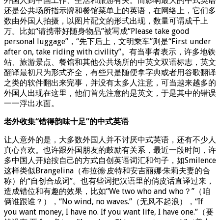
外国人到中国工作、生活和旅游有关。而影响最大的中式英语
还是公共场所指示牌和餐馆菜单上的英语，在网络上，它们多
数由外国人拍摄，以图片配文的形式出现，数量可谓成千上
万。比如“请携带好随身物品”被写成“Please take good
personal luggage”，“先下后上，文明乘车”则是“First under
after on, take riding with civility”。有当事者表示，许多地铁
站、旅游景点、餐馆和其他公共场所的中英文双语标志，英文
翻译最初只为形式齐全，有些只是随便拿字典或者用谷歌翻译
之类的软件翻出来完事，并没有太多人注意，可当越来越多的
外国人出现在这里，他们首先注意的是英文，于是其中的错误
一一浮出水面。
老外收集“错得韵味十足”的中式英语
让人意外的是，大多数外国人并不讨厌中式英语，还有不少人
真心喜欢。也许跟外国朋友的鼓励有关系，最近一段时间，许
多中国人开始按自己的方式自创英语词汇和句子，如Smilence
这样类似Brangelina（布拉德·皮特和安吉丽娜·朱莉夫妻的合
称）的“自创合成词”。也有些词把汉语里的俏皮话直译过来，
造成错位和有趣的效果，比如“We two who and who？”（咱
俩谁跟谁？），“No wind, no waves.”（无风不起浪），“If
you want money, I have no. If you want life, I have one.”（要