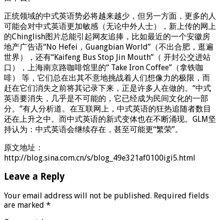
正统领域的中式英语势必将越来越少，但另一方面，更多的人
可能会对中式英语更加敏感（无论中外人士），新上传的网上
的Chinglish图片总能引起网友追捧，比如最近的一个安徽房
地产广告语“No Hefei，Guangbian World”（不出合肥，逛遍
世界），还有“Kaifeng Bus Stop Jin Mouth”（ 开封公交进站
口），上海南京路咖啡馆里的“ Take Iron Coffee”（拿铁咖
啡） 等，它们总在出其不意地挑战着人们想像力的极限，而
赶在它们消失之前将其记录下来，正是许多人在做的。“中式
英语要消失，几乎是不可能的，它已经成为民间文化的一部
分。”有人分析道。在互联网上，中式英语的狂热追随者数目
还在上升之中。而中式英语的新式变体也在不断涌现。GLM坚
持认为：中式英语会继续存在，甚至可能更“繁荣”。
原文地址：
http://blog.sina.com.cn/s/blog_49e321af0100igi5.html
Leave a Reply
Your email address will not be published.
Required fields
are marked
*