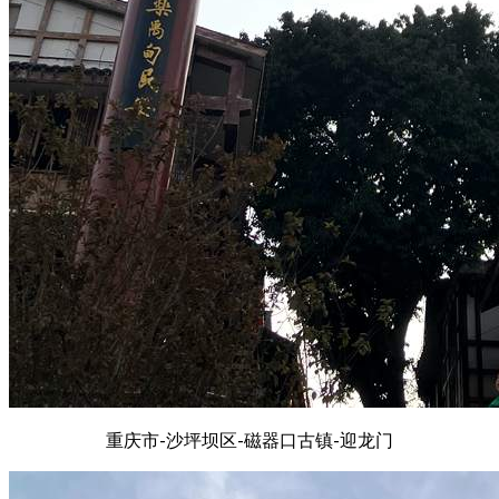
重庆市-沙坪坝区-磁器口古镇-迎龙门