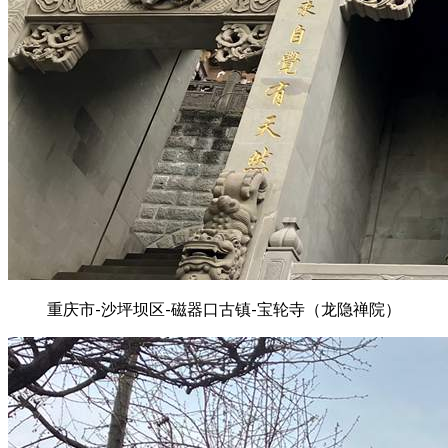
重庆市-沙坪坝区-磁器口古镇-宝轮寺（龙隐禅院）