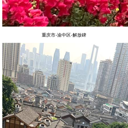
重庆市-渝中区-解放碑