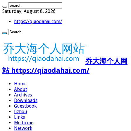
Saturday, August 8, 2026
https://qiaodahai.com/
乔大海个人网
站 https://qiaodahai.com/
Home
About
Archives
Downloads
Guestbook
Jizhou
Links
Medicine
Network