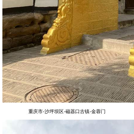
重庆市-沙坪坝区-磁器口古镇-金蓉门