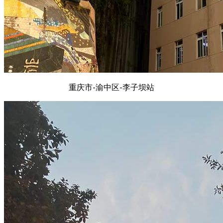
重庆市-渝中区-李子坝站