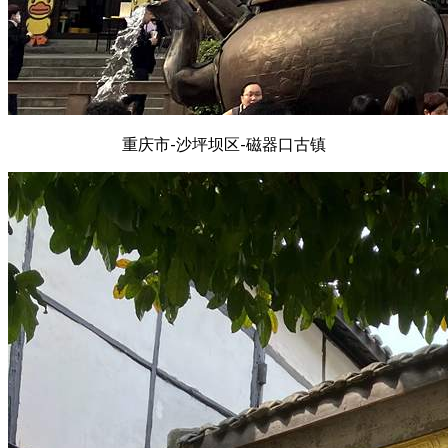
重庆市-沙坪坝区-磁器口古镇