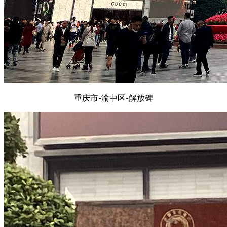
重庆市-渝中区-解放碑