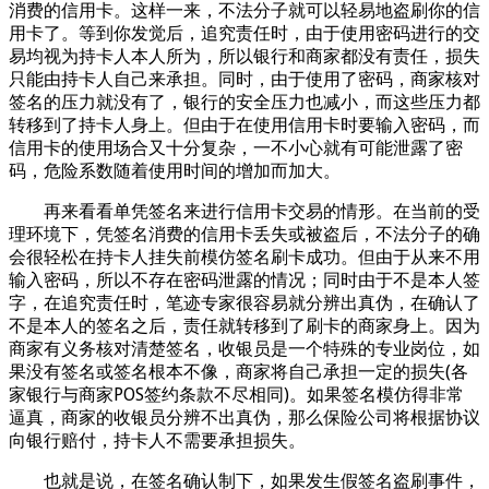
消费的信用卡。这样一来，不法分子就可以轻易地盗刷你的信
用卡了。等到你发觉后，追究责任时，由于使用密码进行的交
易均视为持卡人本人所为，所以银行和商家都没有责任，损失
只能由持卡人自己来承担。同时，由于使用了密码，商家核对
签名的压力就没有了，银行的安全压力也减小，而这些压力都
转移到了持卡人身上。但由于在使用信用卡时要输入密码，而
信用卡的使用场合又十分复杂，一不小心就有可能泄露了密
码，危险系数随着使用时间的增加而加大。
再来看看单凭签名来进行信用卡交易的情形。在当前的受
理环境下，凭签名消费的信用卡丢失或被盗后，不法分子的确
会很轻松在持卡人挂失前模仿签名刷卡成功。但由于从来不用
输入密码，所以不存在密码泄露的情况；同时由于不是本人签
字，在追究责任时，笔迹专家很容易就分辨出真伪，在确认了
不是本人的签名之后，责任就转移到了刷卡的商家身上。因为
商家有义务核对清楚签名，收银员是一个特殊的专业岗位，如
果没有签名或签名根本不像，商家将自己承担一定的损失(各
家银行与商家POS签约条款不尽相同)。如果签名模仿得非常
逼真，商家的收银员分辨不出真伪，那么保险公司将根据协议
向银行赔付，持卡人不需要承担损失。
也就是说，在签名确认制下，如果发生假签名盗刷事件，