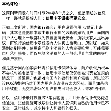
本站评论：
这两则新闻发布时间相隔2年零8个月之久，但是阐述的信息
一样，那就是提醒人们：
信用卡不设密码更安全
。
正如上文所述，国内银行都会让用户设置信用卡/借记卡密
码，其本意是把原本该由银行承担的风险转嫁给用户；而国内
用户从心理上一般都认为设置密码更安全，所以没有人提出异
议，而银行的信用卡章程没有人认真去看明白。所以呢，如果
遇到盗刷事件，使用密码刷卡消费的人肯定要吃亏，可能需要
自行承担损失，而仅凭签名消费的人一般会理直气壮的向银行
和商户索赔。
但是基于国内的消费环境和信用卡保障体系，商户收银员根本
不会核对签名是否一致，信用卡即使是仅凭签名消费被盗刷的
情况下，普通用户也很难向国内的银行和商户索赔，所以设不
设POS消费密码对于国内用户应该没有太大区别。而且如果信
用卡被盗，无交易密码的用户损失可能会更大，维权很困难。
所以，信用卡最好设置POS消费输密，并且开通信用卡交易短
信通知。短信提醒可以尽快让持卡人意识到自己的信用卡已不
安全，及时挂失，减少持卡人和银行的损失。