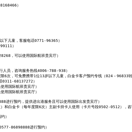
68466）

儿童，客服电话0771-96365）

111）

8268，可以使用国际航班贵宾厅）

，咨询服务热线4006-788-938）

，可免费携带1位13岁以下儿童，白金卡客户预约专线（024－96833转3号键
1-68137272）

使用国际航班贵宾厅）

使用国际航班贵宾厅）

9-6888进行预约，提供进出港服务且可以使用国际出发贵宾厅）

金卡（每年度限6次）主副卡持卡人使用（卡片号段0502-0512），咨询电话0
约）

-86898888进行预约）
