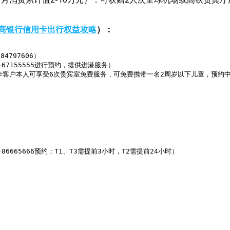
商银行信用卡出行权益攻略
）：
797606）

7155555进行预约，提供进港服务）

人可享受6次贵宾室免费服务，可免费携带一名2周岁以下儿童，预约中心0431-7
65666预约；T1、T3需提前3小时，T2需提前24小时）
