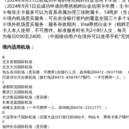
（2024年8月31日前成功申请的尊然精粹白金信用卡年费：主
（2024年9月1日后成功申请的尊然精粹白金信用卡年费：主卡
※每张主卡最多可以为直系亲属办理三张附属卡。14周岁（含
※境内机场贵宾服务：可在农业银行签约的覆盖全国三十多个省
※境外机场贵宾服务：服务有效期内，Visa尊然白金卡（精
卡人本人使用，不可携伴。标准服务时长为2小时/人次，每天（
为每日0:00至24:00。（中国移动用户在境外可以使用手机“无忧行A
境内适用机场：
B

北京首都国际机场

北京大兴国际机场

包头东河机场（贵宾楼，可携带1名随行人员，咨询电话0472-2637700、 047
巴彦淖尔天吉泰机场（拨打电话0475-8507077预约。一卡可携带一人。）

C

成都双流国际机场

重庆江北国际机场

长沙黄花国际机场（贵宾楼）

长春龙嘉国际机场

赤峰玉龙机场（一卡可携带一人。咨询电话0476-2311777。）

D

大连周水子国际机场（仅限大连分行发行的绿钻卡、昀钻卡、尊然卡客户预约
F

福州长乐国际机场（贵宾楼）
