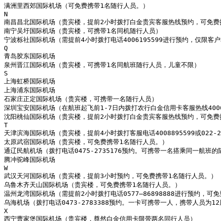
满洲里西郊国际机场（可免费携带1名随行人员。）

N

南昌昌北国际机场（贵宾楼，提前2小时拨打白金贵宾客服热线预约，可免费携
南宁吴圩国际机场（贵宾楼，可携带1名同机随行人员）

宁波栎社国际机场（需提前4小时拨打电话4006195599进行预约，仅限客户
Q

青岛胶东国际机场

泉州晋江国际机场（贵宾楼，可携带1名同航班随行人员，儿童不限）

S

上海虹桥国际机场

上海浦东国际机场

石家庄正定国际机场（贵宾楼，可携带一名随行人员）

深圳宝安国际机场（在航班起飞前1-7日内拨打农行白金信用卡客服热线40
沈阳桃仙国际机场（贵宾楼，提前2小时拨打白金贵宾客服热线预约，可免费携
T

天津滨海国际机场（贵宾楼，提前4小时拨打客服电话4008895599或022-
太原武宿国际机场（贵宾楼，可免费携带1名随行人员。）

通辽民航机场（拨打电话0475-2735176预约。可携带一名搭乘同一航班
腾冲驼峰国际机场

W

武汉天河国际机场（贵宾楼，提前3小时预约，可免费携带1名随行人员。）

乌鲁木齐天山国际机场（贵宾楼，可免费携带1名随行人员。）

温州龙湾国际机场（需提前2小时拨打电话0577—86898888进行预约，可免
乌海机场（拨打电话0473-2783388预约。一卡可携带一人，携带人员为
X

西宁曹家堡国际机场（贵宾楼，尊然白金信用卡限带两名同行人员）
