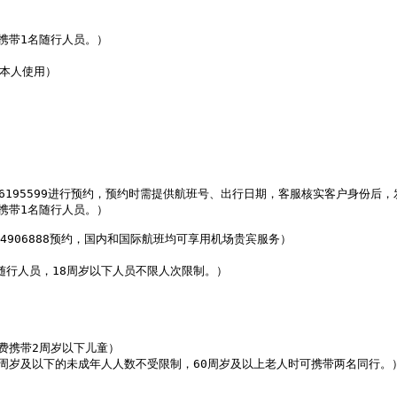
带1名随行人员。）

本人使用）

06195599进行预约，预约时需提供航班号、出行日期，客服核实客户身份后
带1名随行人员。）

24906888预约，国内和国际航班均可享用机场贵宾服务）

的随行人员，18周岁以下人员不限人次限制。）

费携带2周岁以下儿童）

12周岁及以下的未成年人人数不受限制，60周岁及以上老人时可携带两名同行。）