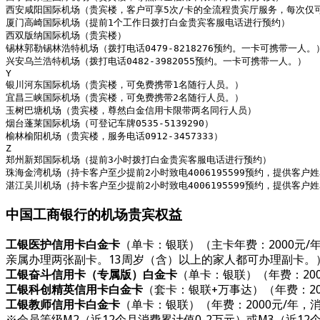
西安咸阳国际机场（贵宾楼，客户可享5次/卡的全流程贵宾厅服务，每次仅可
厦门高崎国际机场（提前1个工作日拨打白金贵宾客服电话进行预约）

西双版纳国际机场（贵宾楼）

锡林郭勒锡林浩特机场（拨打电话0479-8218276预约。一卡可携带一人。）
兴安乌兰浩特机场（拨打电话0482-3982055预约。一卡可携带一人。）

Y

银川河东国际机场（贵宾楼，可免费携带1名随行人员。）

宜昌三峡国际机场（贵宾楼，可免费携带2名随行人员。）

玉树巴塘机场（贵宾楼，尊然白金信用卡限带两名同行人员）

烟台蓬莱国际机场（可登记车牌0535-5139290）

榆林榆阳机场（贵宾楼，服务电话0912-3457333）

Z

郑州新郑国际机场（提前3小时拨打白金贵宾客服电话进行预约）

珠海金湾机场（持卡客户至少提前2小时致电4006195599预约，提供
湛江吴川机场（持卡客户至少提前2小时致电4006195599预约，提供
中国工商银行的机场贵宾权益
工银医护信用卡白金卡
（单卡：银联）（主卡年费：2000元/年
亲属办理两张副卡。13周岁（含）以上的家人都可办理副卡。
工银奋斗信用卡（专属版）白金卡
（单卡：银联）（年费：200
工银科创精英信用卡白金卡
（套卡：银联+万事达）（年费：20
工银教师信用卡白金卡
（单卡：银联）（年费：2000元/年，消
※会员等级M2（近12个月消费累计值0-2万元）或M3（近