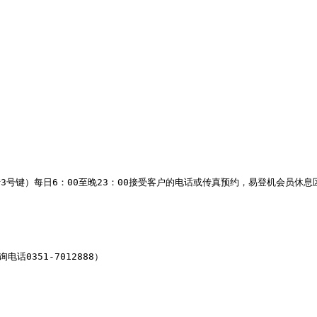
）每日6：00至晚23：00接受客户的电话或传真预约，易登机会员休息区服务咨
351-7012888）
