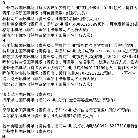
G

广州白云国际机场（持卡客户至少提前2小时致电4006195599预约，
贵阳龙洞堡国际机场（可免费携带1名随行人员）

桂林两江国际机场（贵宾楼，可携带1名同机随行人员）

赣州黄金机场（贵宾楼，提前2小时致电4006195599预约，可免费携带2名
格尔木机场（尊然白金信用卡限带两名同行人员）

果洛玛沁机场（尊然白金信用卡限带两名同行人员）

H

合肥新桥国际机场（贵宾楼，需提前2小时拨打白金贵宾客服电话进行预约，可
杭州萧山国际机场（贵宾楼，需提前4小时拨打电话0571-86665666进行
哈尔滨太平国际机场（贵宾楼，提前4小时拨打机场预约电话0451-828953
呼和浩特白塔国际机场（贵宾楼，可携带一名搭乘同一航班的随行人员。咨询电话
惠州平潭机场（持卡客户至少提前2小时致电4006195599预约，提供
呼伦贝尔海拉尔机场（贵宾楼，拨打电话0470-2919222预约。一卡可携带
海西德令哈机场（尊然白金信用卡限带两名同行人员）

海北祁连机场（尊然白金信用卡限带两名同行人员）

J

济南遥墙国际机场（贵宾楼）

揭阳潮汕国际机场（提前2小时拨打白金贵宾客服电话进行预约）

K

昆明长水国际机场（贵宾楼，提前4小时拨打白金贵宾客服电话进行预约）

库尔勒梨城机场（贵宾楼，可免费携带1名随行人员。）

L

拉萨贡嘎国际机场（贵宾楼，提前4小时拨打机场电话0891-6217718进行
兰州中川国际机场（贵宾楼）

M
