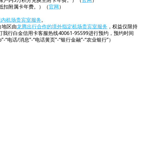
可用账户内5万积分兑换主附卡年费。）（
官网
）
分抵扣附属卡年费。）（
官网
）
境内机场贵宾室服务
。
台地区由
龙腾出行合作的境外指定机场贵宾室服务
，权益仅限持
白金信用卡客服热线40061-95599进行预约，预约时间
“电话/消息”-“电话黄页”-“银行金融”-“农业银行”）