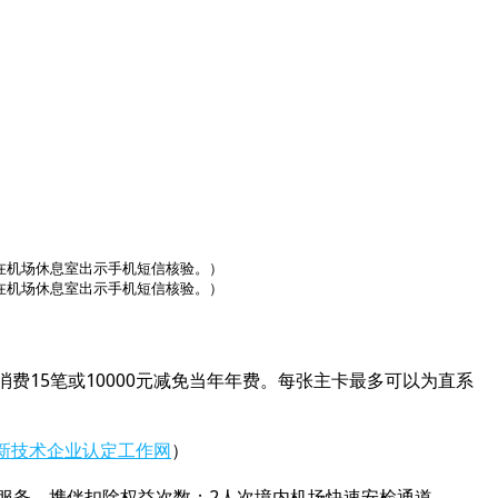
在机场休息室出示手机短信核验。）

，在机场休息室出示手机短信核验。）
，消费15笔或10000元减免当年年费。每张主卡最多可以为直系
新技术企业认定工作网
）
宾厅服务，携伴扣除权益次数；2人次境内机场快速安检通道。