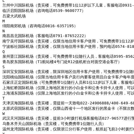
L

兰州中川国际机场（贵宾楼，可免费携带1位12岁以下儿童，客服电话0931-81
临沂启阳国际机场（咨询电话0539-9600777）

吕梁大武机场

M

绵阳南郊机场（咨询电话0816-6357195）

N

南昌昌北国际机场（客服电话0791-87652222）

南宁吴圩国际机场（贵宾楼，仅限当地信用卡客户使用，可免费携带1位12岁以下
宁波栎社国际机场（贵宾楼，仅限当地信用卡客户使用，预约电话0574-81899
Q

泉州晋江国际机场（贵宾楼，可免费携带1位随行人员，客服电话0595-8562
青岛胶东国际机场（T1航站楼4号门处R12值机柜台对面空港会客厅）

S

深圳宝安国际机场（贵宾楼，限深圳地区信用卡客户使用，可免费携带1位随行人员
沈阳桃仙国际机场（仅限当地信用卡客户及行内要客使用且白金卡客户每年度限6次
石家庄正定国际机场（可免费携带1位随行人员和1位12岁以下儿童，客服电话031
上海虹桥国际机场（仅限上海地区发行的小白金卡和公务卡持卡人使用，可以
上海浦东国际机场（仅限上海地区发行的小白金卡和公务卡持卡人使用，可以
T

天津滨海国际机场（贵宾楼，需提前一天致电022-24906888/400-64
太原武宿国际机场（贵宾楼，仅限山西省十一个地区发行的黑金卡（不限次数）和白
W

武汉天河国际机场（贵宾楼，提前3小时拨打机场客服电话027-96577进行预
乌鲁木齐天山国际机场（贵宾楼，可免费携带1位随行人员）

温州龙湾国际机场（贵宾楼，仅限浙江分行客户使用，航班起飞前2小时拨打0577