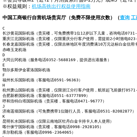
※权益规则：
机场高铁出行权益使用指南
中国工商银行自营机场贵宾厅（免费不限使用次数）（
查询
工
C

长沙黄花国际机场（贵宾楼，可免费携带1位12岁以下儿童，咨询电话0731-84
重庆江北国际机场（贵宾楼，仅限重庆分行客户使用，需提前2小时致电023-6
长春龙嘉国际机场（贵宾楼，仅限吉林地区年度消费满10万元达标白金信用卡客户本
赤峰玉龙机场

D

大同云冈机场（服务电话0352-5688169，提供进出港服务）

E

鄂尔多斯伊金霍洛国际机场

F

福州长乐国际机场（客服电话0591-96363）

H

杭州萧山国际机场（贵宾楼，仅限浙江分行客户使用，航班起飞前拨打0571-866
合肥新桥国际机场（客服电话0551-63777899）

呼和浩特白塔国际机场（贵宾楼，客服电话0471-96777）

J

济南遥墙国际机场（可免费携带1位随行人员，客服电话0531-82082877）

K

昆明长水国际机场（仅限云南地区牡丹白金卡持卡人本人使用）

喀什徕宁国际机场（贵宾楼，客服电话0998-2928105）

库尔勒机场（客服电话0996-2364065）
