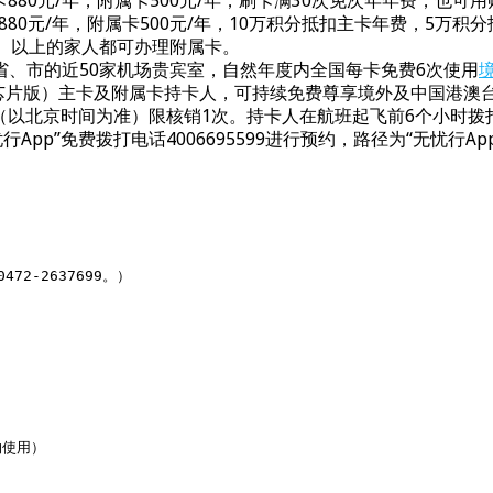
卡880元/年，附属卡500元/年，刷卡满30次免次年年费，也
880元/年，附属卡500元/年，10万积分抵扣主卡年费，5万积
）以上的家人都可办理附属卡。
、市的近50家机场贵宾室，自然年度内全国每卡免费6次使用
粹芯片版）主卡及附属卡持卡人，可持续免费尊享境外及中国港澳
以北京时间为准）限核销1次。持卡人在航班起飞前6个小时拨打我行
pp”免费拨打电话4006695599进行预约，路径为“无忧行App”-
2-2637699。）

使用）
