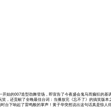
一开始的007造型劲舞登场，即宣告了今夜盛会鬼马而癫狂的
玩笑，还贡献了全晚最佳台词：当播放完《忘不了》的搞笑版本之
”顿时台下响起了雷鸣般的掌声！黄子华突然说出这句话真是惊人