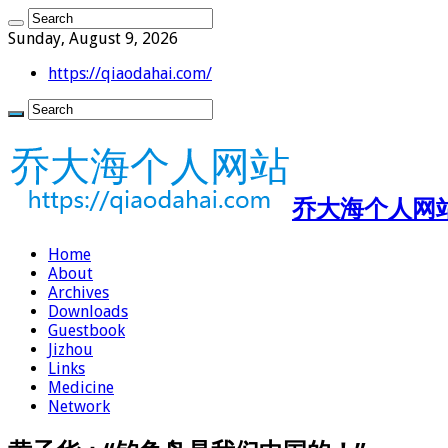
Sunday, August 9, 2026
https://qiaodahai.com/
乔大海个人网站 ht
Home
About
Archives
Downloads
Guestbook
Jizhou
Links
Medicine
Network