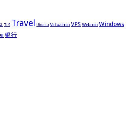
Travel
Windows
VPS
Virtualmin
Webmin
Ubuntu
SL
TLS
银行
射