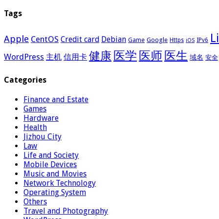
Tags
L
Apple
CentOS
Credit card
Debian
Google
Game
Https
IPv6
iOS
医学
医师
医生
健康
WordPress
主机
信用卡
域名
安全
Categories
Finance and Estate
Games
Hardware
Health
Jizhou City
Law
Life and Society
Mobile Devices
Music and Movies
Network Technology
Operating System
Others
Travel and Photography