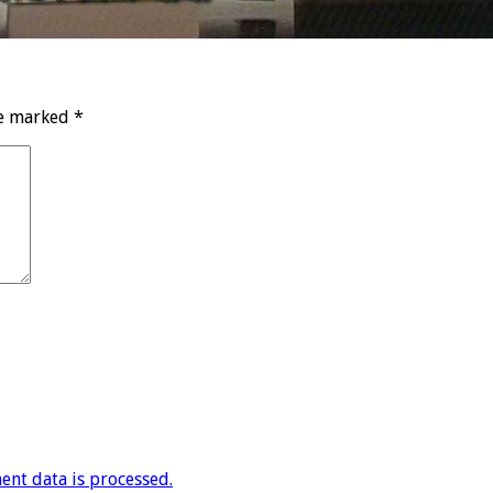
re marked
*
nt data is processed.