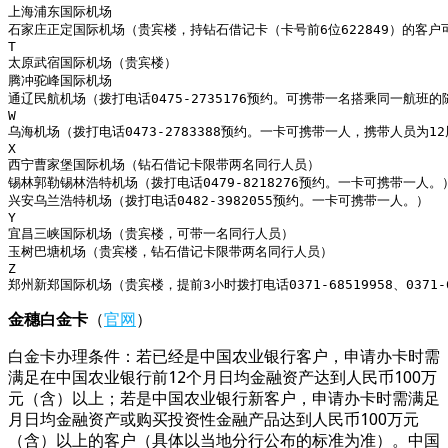
上海浦东国际机场

石家庄正定国际机场（贵宾楼，持钻石借记卡（卡号前6位622849）的客户
T

太原武宿国际机场（贵宾楼）

腾冲驼峰国际机场

通辽民航机场（拨打电话0475-2735176预约。可携带一名搭乘同一航班
W

乌海机场（拨打电话0473-2783388预约。一卡可携带一人，携带人员为
X

西宁曹家堡国际机场（钻石借记卡限带两名同行人员）

锡林郭勒锡林浩特机场（拨打电话0479-8218276预约。一卡可携带一人。）
兴安乌兰浩特机场（拨打电话0482-3982055预约。一卡可携带一人。）

Y

宜昌三峡国际机场（贵宾楼，可带一名同行人员）

玉树巴塘机场（贵宾楼，钻石借记卡限带两名同行人员）

Z

郑州新郑国际机场（贵宾楼，提前3小时拨打电话0371-68519958、0371
金穗白金卡
（
官网
）
白金卡办理条件：若已经是中国农业银行客户，申请办卡时需
满足在中国农业银行前12个月日均金融资产达到人民币100万
元（含）以上；若是中国农业银行新客户，申请办卡时需满足
月日均金融资产或购买投资性金融产品达到人民币100万元
（含）以上的客户（具体以当地分行公布的标准为准）。中国