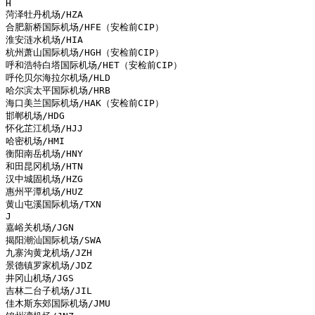
H

菏泽牡丹机场/HZA

合肥新桥国际机场/HFE（安检前CIP）

淮安涟水机场/HIA

杭州萧山国际机场/HGH（安检前CIP）

呼和浩特白塔国际机场/HET（安检前CIP）

呼伦贝尔海拉尔机场/HLD

哈尔滨太平国际机场/HRB

海口美兰国际机场/HAK（安检前CIP）

邯郸机场/HDG

怀化芷江机场/HJJ

哈密机场/HMI

衡阳南岳机场/HNY

和田昆冈机场/HTN

汉中城固机场/HZG

惠州平潭机场/HUZ

黄山屯溪国际机场/TXN

J

嘉峪关机场/JGN

揭阳潮汕国际机场/SWA

九寨沟黄龙机场/JZH

景德镇罗家机场/JDZ

井冈山机场/JGS

吉林二台子机场/JIL

佳木斯东郊国际机场/JMU
