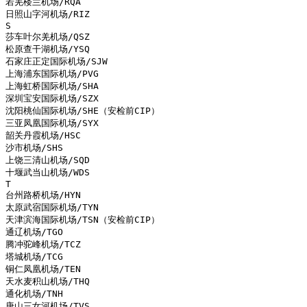
若羌楼兰机场/RQA

日照山字河机场/RIZ

S

莎车叶尔羌机场/QSZ

松原查干湖机场/YSQ

石家庄正定国际机场/SJW

上海浦东国际机场/PVG

上海虹桥国际机场/SHA

深圳宝安国际机场/SZX

沈阳桃仙国际机场/SHE（安检前CIP）

三亚凤凰国际机场/SYX

韶关丹霞机场/HSC

沙市机场/SHS

上饶三清山机场/SQD

十堰武当山机场/WDS

T

台州路桥机场/HYN

太原武宿国际机场/TYN

天津滨海国际机场/TSN（安检前CIP）

通辽机场/TGO

腾冲驼峰机场/TCZ

塔城机场/TCG

铜仁凤凰机场/TEN

天水麦积山机场/THQ

通化机场/TNH

唐山三女河机场/TVS
