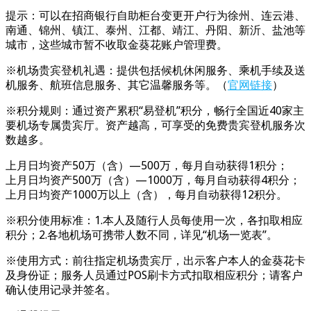
提示：可以在招商银行自助柜台变更开户行为徐州、连云港、
南通、锦州、镇江、泰州、江都、靖江、丹阳、新沂、盐池等
城市，这些城市暂不收取金葵花账户管理费。
※机场贵宾登机礼遇：提供包括候机休闲服务、乘机手续及送
机服务、航班信息服务、其它温馨服务等。（
官网链接
）
※积分规则：通过资产累积“易登机”积分，畅行全国近40家主
要机场专属贵宾厅。资产越高，可享受的免费贵宾登机服务次
数越多。
上月日均资产50万（含）—500万，每月自动获得1积分；
上月日均资产500万（含）—1000万，每月自动获得4积分；
上月日均资产1000万以上（含），每月自动获得12积分。
※积分使用标准：1.本人及随行人员每使用一次，各扣取相应
积分；2.各地机场可携带人数不同，详见“机场一览表”。
※使用方式：前往指定机场贵宾厅，出示客户本人的金葵花卡
及身份证；服务人员通过POS刷卡方式扣取相应积分；请客户
确认使用记录并签名。