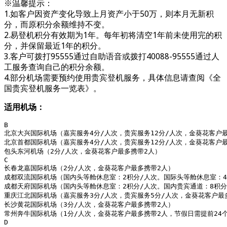
※温馨提示：
1.如客户因资产变化导致上月资产小于50万，则本月无新积
分，而原积分余额维持不变。
2.易登机积分有效期为1年。每年初将清空1年前未使用完的积
分，并保留最近1年的积分。
3.客户可拨打95555通过自助语音或拨打40088-95555通过人
工服务查询自己的积分余额。
4.部分机场需要预约使用贵宾登机服务，具体信息请查阅《全
国贵宾登机服务一览表》。
适用机场：
B

北京大兴国际机场（嘉宾服务4分/人次，贵宾服务12分/人次，金葵花客户最
北京首都国际机场（嘉宾服务4分/人次，贵宾服务12分/人次，金葵花客户最
包头东河机场（2分/人次，金葵花客户最多携带2人）

C

长春龙嘉国际机场（2分/人次，金葵花客户最多携带2人）

成都双流国际机场（国内头等舱休息室：2积分/人次。国际头等舱休息室：4
成都天府国际机场（国内头等舱休息室：2积分/人次。国内贵宾通道：8积分
重庆江北国际机场（嘉宾服务3分/人次，贵宾服务5分/人次，金葵花客户最
长沙黄花国际机场（3分/人次，金葵花客户最多携带2人）

常州奔牛国际机场（1分/人次，金葵花客户最多携带2人，节假日需提前24个
D
