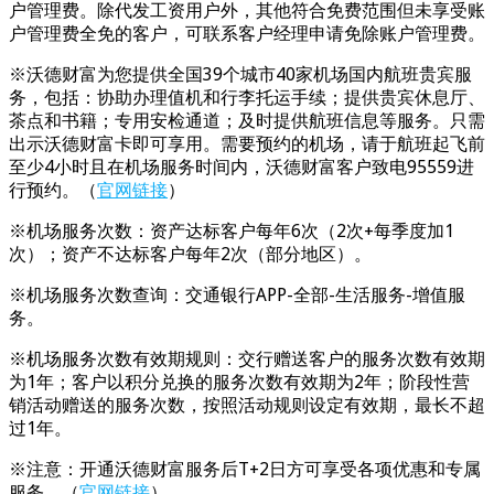
户管理费。除代发工资用户外，其他符合免费范围但未享受账
户管理费全免的客户，可联系客户经理申请免除账户管理费。
※沃德财富为您提供全国39个城市40家机场国内航班贵宾服
务，包括：协助办理值机和行李托运手续；提供贵宾休息厅、
茶点和书籍；专用安检通道；及时提供航班信息等服务。只需
出示沃德财富卡即可享用。需要预约的机场，请于航班起飞前
至少4小时且在机场服务时间内，沃德财富客户致电95559进
行预约。（
官网链接
）
※机场服务次数：资产达标客户每年6次（2次+每季度加1
次）；资产不达标客户每年2次（部分地区）。
※机场服务次数查询：交通银行APP-全部-生活服务-增值服
务。
※机场服务次数有效期规则：交行赠送客户的服务次数有效期
为1年；客户以积分兑换的服务次数有效期为2年；阶段性营
销活动赠送的服务次数，按照活动规则设定有效期，最长不超
过1年。
※注意：开通沃德财富服务后T+2日方可享受各项优惠和专属
服务。（
官网链接
）