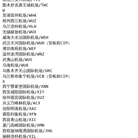
图木舒克唐王城机场/TWC

W

芜湖宣州机场/WHA

梧州西江机场/WUZ

乌兰浩特机场/HLH

无锡硕放机场/WUX

威海大水泊国际机场/WEH

武汉天河国际机场/WUH（安检前CIP）

潍坊南苑机场/WEF

温州龙湾国际机场/WNZ

武夷山机场/WUS

乌海机场/WUA

乌鲁木齐天山国际机场/URC

乌兰察布集宁机场/UCB（安检前CIP）

X

西宁曹家堡国际机场/XNN

西安咸阳国际机场/XIY

徐州观音国际机场/XUZ

兴义万峰林机场/ACX

信阳明港机场/XAI

襄阳刘集机场/XFN

西昌青山机场/XIC

厦门高崎国际机场/XMN

西双版纳嘎洒国际机场/JHG

锡林浩特机场/XIL
