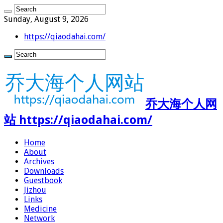
Sunday, August 9, 2026
https://qiaodahai.com/
乔大海个人网
站 https://qiaodahai.com/
Home
About
Archives
Downloads
Guestbook
Jizhou
Links
Medicine
Network