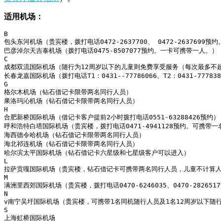
适用机场：
B

包头东河机场（贵宾楼，拨打电话0472-2637700、 0472-26376
巴彦淖尔天吉泰机场（拨打电话0475-8507077预约。一卡可携带一人。）

C

成都双流国际机场（随行为12周岁以下的儿童则免费享受服务（每次最多不超
长春龙嘉国际机场（拨打电话T1：0431--77786066、T2：043
G

格尔木机场（钻石借记卡限带两名同行人员）

果洛玛沁机场（钻石借记卡限带两名同行人员）

H

合肥新桥国际机场（借记卡客户提前2小时拨打电话0551-63288426预约）

呼和浩特白塔国际机场（贵宾楼，拨打电话0471-4941128预约。可
海西德令哈机场（钻石借记卡限带两名同行人员）

海北祁连机场（钻石借记卡限带两名同行人员）

哈尔滨太平国际机场（钻石借记卡六星级和七星级客户可以进入）

L

拉萨贡嘎国际机场（贵宾楼，钻石借记卡可携带两名同行人员，儿童不计算人
M

满洲里西郊国际机场（贵宾楼，拨打电话0470-6246035、0470-2
N

v南宁吴圩国际机场（贵宾楼，可携带1名同机随行人员及1名12周岁以下随行
S

上海虹桥国际机场
