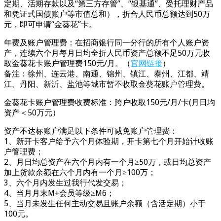
定期、活期存款以及“第三方存管”、“银基通”、受托理财产品
和凭证式国债账户等市值总和），折合人民币总额达到50万
元，即可申请“金葵花”卡。
年费及账户管理费：在招商银行同一分行的所有个人账户资
产，连续六个月每月日均全折人民币资产总额不足50万元收
取金葵花卡账户管理费150元/月。（
官网链接
）
备注：徐州、连云港、南通、锦州、镇江、泰州、江都、靖
江、丹阳、新沂、盐池等城市暂不收取金葵花账户管理费。
金葵花卡账户管理费收费标准：跨户收取150元/月/卡(月日均
资产＜50万元）
资产不达标账户满足以下条件可减免账户管理费：
1、新开卡客户给予六个月体验期，开卡第七个月开始计收账
户管理费；
2、月日均总资产在六个月内有一个月≥50万，或日均总资产
加上货款余额在六个月内有一个月≥100万；
3、六个月内发生过我行代发交易；
4、当月月末M+会员等级≥M6；
5、当月未发生任何主动交易且账户余额（含活定期）小于
100元。