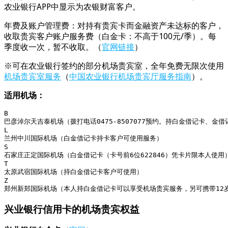
农业银行APP中显示为农银财富客户。
年费及账户管理费：对持有贵宾卡而金融资产未达标的客户，
收取贵宾客户账户服务费（白金卡：不高于100元/季）。每
季度收一次，暂不收取。（
官网链接
）
※可在农业银行签约的部分机场贵宾室，全年免费无限次使用
机场贵宾室服务
（
中国农业银行机场贵宾厅服务指南
）。
适用机场：
B

巴彦淖尔天吉泰机场（拨打电话0475-8507077预约。持白金借记卡、
L

兰州中川国际机场（白金借记卡持卡客户可使用服务）

S

石家庄正定国际机场（白金借记卡（卡号前6位622846）凭卡片限本人使用）
T

太原武宿国际机场（持白金借记卡客户可使用）

Z

郑州新郑国际机场（本人持白金借记卡可以享受机场贵宾服务，另可携带12
兴业银行信用卡的机场贵宾权益