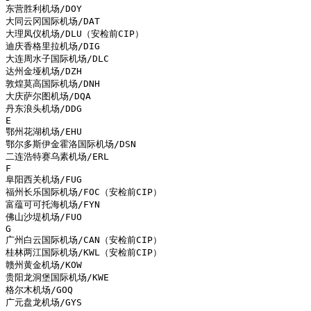
东营胜利机场/DOY

大同云冈国际机场/DAT

大理凤仪机场/DLU（安检前CIP）

迪庆香格里拉机场/DIG

大连周水子国际机场/DLC

达州金垭机场/DZH

敦煌莫高国际机场/DNH

大庆萨尔图机场/DQA

丹东浪头机场/DDG

E

鄂州花湖机场/EHU

鄂尔多斯伊金霍洛国际机场/DSN

二连浩特赛乌素机场/ERL

F

阜阳西关机场/FUG

福州长乐国际机场/FOC（安检前CIP）

富蕴可可托海机场/FYN

佛山沙堤机场/FUO

G

广州白云国际机场/CAN（安检前CIP）

桂林两江国际机场/KWL（安检前CIP）

赣州黄金机场/KOW

贵阳龙洞堡国际机场/KWE

格尔木机场/GOQ

广元盘龙机场/GYS
