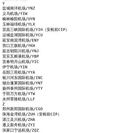
Y

盐城南洋机场/YNZ

义乌机场/YIW

榆林榆阳机场/UYN

玉林福绵机场/YLX

宜昌三峡国际机场/YIH（安检前CIP）

运城盐湖国际机场/YCU

延安南泥湾机场/ENY

营口兰旗机场/YKH

延吉朝阳川机场/YNJ

宜宾五粮液机场/YBP

宜春明月山机场/YIC

伊宁机场/YIN

岳阳三荷机场/YYA

银川河东国际机场/INC

烟台蓬莱国际机场/YNT

扬州泰州国际机场/YTY

于田万方机场/YTW

永州零陵机场/LLF

Z

郑州新郑国际机场/CGO

珠海金湾机场/ZUH（安检前CIP）

湛江吴川机场/ZHA

遵义新舟机场/ZYI

张家口宁远机场/ZQZ
