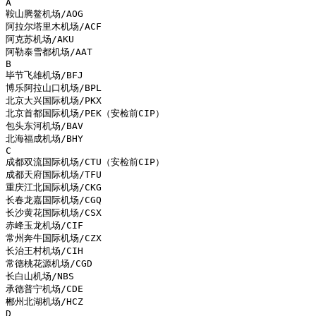
A

鞍山腾鳌机场/AOG

阿拉尔塔里木机场/ACF

阿克苏机场/AKU

阿勒泰雪都机场/AAT

B

毕节飞雄机场/BFJ

博乐阿拉山口机场/BPL

北京大兴国际机场/PKX

北京首都国际机场/PEK（安检前CIP）

包头东河机场/BAV

北海福成机场/BHY

C

成都双流国际机场/CTU（安检前CIP）

成都天府国际机场/TFU

重庆江北国际机场/CKG

长春龙嘉国际机场/CGQ

长沙黄花国际机场/CSX

赤峰玉龙机场/CIF

常州奔牛国际机场/CZX

长治王村机场/CIH

常德桃花源机场/CGD

长白山机场/NBS

承德普宁机场/CDE

郴州北湖机场/HCZ

D
