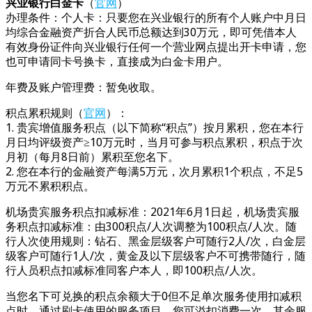
兴业银行白金卡
（
官网
）
办理条件：个人卡：只要您在兴业银行的所有个人账户中月日
均综合金融资产折合人民币总额达到30万元，即可凭借本人
有效身份证件向兴业银行任何一个营业网点提出开卡申请，您
也可申请同卡号换卡，直接成为白金卡用户。
年费及账户管理费：暂免收取。
积点累积规则（
官网
）：
1. 贵宾增值服务积点（以下简称“积点”）按月累积，您在本行
月日均评级资产≥10万元时，当月可参与积点累积，积点于次
月初（每月8日前）累积至您名下。
2. 您在本行的金融资产每满5万元，次月累积1个积点，不足5
万元不累积积点。
机场贵宾服务积点扣减标准：2021年6月1日起，机场贵宾服
务积点扣减标准：由300积点/人次调整为100积点/人次。随
行人次使用规则：钻石、黑金层级客户可随行2人/次，白金层
级客户可随行1人/次，黄金及以下层级客户不可携带随行，随
行人员积点扣减标准同客户本人，即100积点/人次。
当您名下可兑换的积点余额大于0但不足单次服务使用扣减积
点时，通过刷卡使用的服务项目，您可溢扣消费一次，其余服