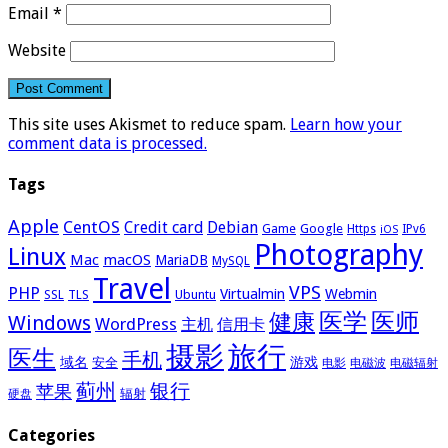
Email
*
Website
This site uses Akismet to reduce spam.
Learn how your
comment data is processed.
Tags
Apple
CentOS
Credit card
Debian
Google
Game
Https
IPv6
iOS
Photography
Linux
Mac
macOS
MariaDB
MySQL
Travel
VPS
PHP
Virtualmin
Webmin
Ubuntu
SSL
TLS
医学
医师
健康
Windows
WordPress
主机
信用卡
摄影
旅行
医生
手机
域名
游戏
安全
电影
电磁波
电磁辐射
蓟州
银行
苹果
辐射
硬盘
Categories