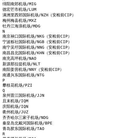
绵阳南郊机场/MIG

德宏芒市机场/LUM

满洲里西郊国际机场/NZH（安检前CIP）

梅州梅县机场/MXZ

牡丹江海浪机场/MDG

N

南京禄口国际机场/NKG（安检前CIP）

宁波栎社国际机场/NGB（安检前CIP）

南宁吴圩国际机场/NNG（安检前CIP）

南昌昌北国际机场/KHN（安检前CIP）

南充高坪机场/NAO

新源那拉提机场/NLT

南阳姜营机场/NNY（安检前CIP）

南通兴东国际机场/NTG

P

攀枝花机场/PZI

Q

泉州晋江国际机场/JJN

且末机场/IQM

庆阳机场/IQN

衢州机场/JUZ

齐齐哈尔三家子机场/NDG

秦皇岛北戴河国际机场/BPE

青岛胶东国际机场/TAO

R
