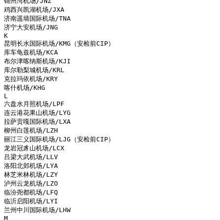
锦州湾机场/JNZ

鸡西兴凯湖机场/JXA

济南遥墙国际机场/TNA

济宁大安机场/JNG

K

昆明长水国际机场/KMG（安检前CIP）

库车龟兹机场/KCA

布尔津喀纳斯机场/KJI

库尔勒梨城机场/KRL

克拉玛依机场/KRY

喀什机场/KHG

L

六盘水月照机场/LPF

连云港花果山机场/LYG

拉萨贡嘎国际机场/LXA

柳州白莲机场/LZH

丽江三义国际机场/LJG（安检前CIP）

龙岩冠豸山机场/LCX

吕梁大武机场/LLV

洛阳北郊机场/LYA

林芝米林机场/LZY

泸州云龙机场/LZO

临汾尧都机场/LFQ

临沂启阳机场/LYI

兰州中川国际机场/LHW

M
