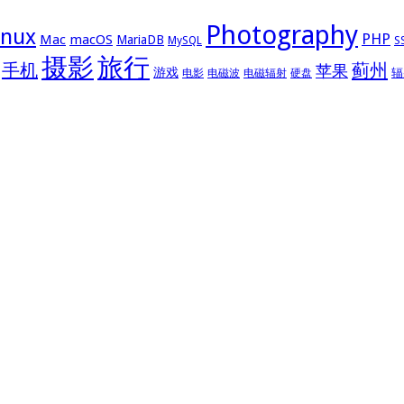
Photography
inux
PHP
Mac
macOS
MariaDB
MySQL
S
摄影
旅行
手机
蓟州
苹果
游戏
辐
电影
电磁波
电磁辐射
硬盘