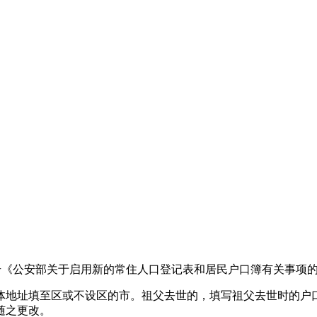
91号《公安部关于启用新的常住人口登记表和居民户口簿有关事项
体地址填至区或不设区的市。祖父去世的，填写祖父去世时的户
随之更改。