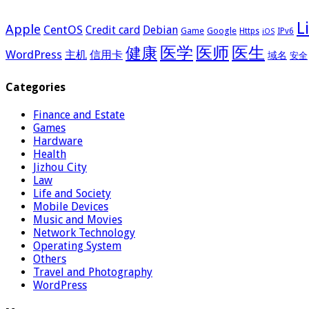
L
Apple
CentOS
Credit card
Debian
Google
Game
Https
IPv6
iOS
医学
医师
医生
健康
WordPress
主机
信用卡
域名
安全
Categories
Finance and Estate
Games
Hardware
Health
Jizhou City
Law
Life and Society
Mobile Devices
Music and Movies
Network Technology
Operating System
Others
Travel and Photography
WordPress