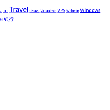
Travel
Windows
VPS
Virtualmin
Webmin
Ubuntu
SL
TLS
银行
射