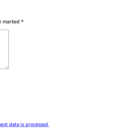
re marked
*
nt data is processed.