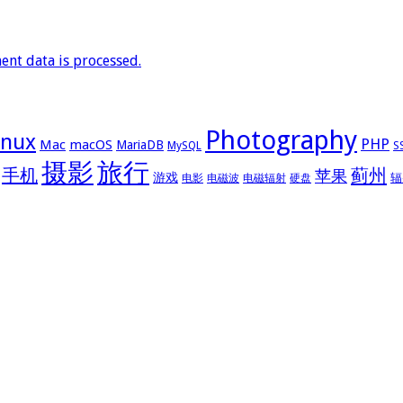
nt data is processed.
Photography
inux
PHP
Mac
macOS
MariaDB
MySQL
S
摄影
旅行
手机
蓟州
苹果
游戏
辐
电影
电磁波
电磁辐射
硬盘