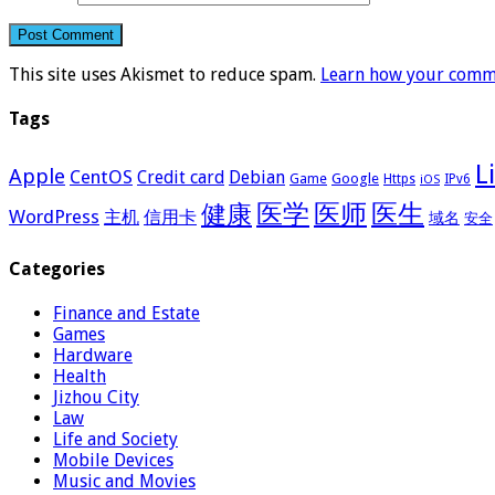
This site uses Akismet to reduce spam.
Learn how your comme
Tags
L
Apple
CentOS
Credit card
Debian
Google
Game
Https
IPv6
iOS
医学
医师
医生
健康
WordPress
主机
信用卡
域名
安全
Categories
Finance and Estate
Games
Hardware
Health
Jizhou City
Law
Life and Society
Mobile Devices
Music and Movies