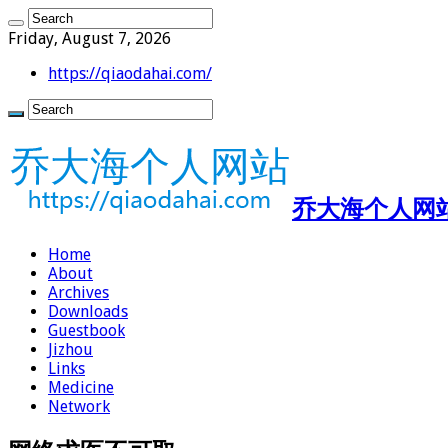
Friday, August 7, 2026
https://qiaodahai.com/
乔大海个人网站 ht
Home
About
Archives
Downloads
Guestbook
Jizhou
Links
Medicine
Network