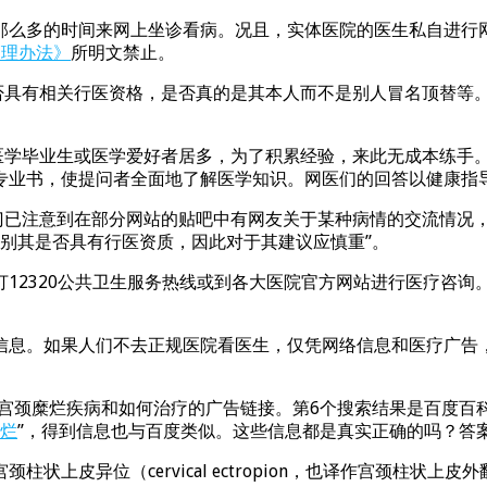
么多的时间来网上坐诊看病。况且，实体医院的医生私自进行网
管理办法》
所明文禁止。
是否具有相关行医资格，是否真的是其本人而不是别人冒名顶替等
以医学毕业生或医学爱好者居多，为了积累经验，来此无成本练手
专业书，使提问者全面地了解医学知识。网医们的回答以健康指
部门已注意到在部分网站的贴吧中有网友关于某种病情的交流情况
难辨别其是否具有行医资质，因此对于其建议应慎重”。
12320公共卫生服务热线或到各大医院官方网站进行医疗咨询
信息。如果人们不去正规医院看医生，仅凭网络信息和医疗广告
绍宫颈糜烂疾病和如何治疗的广告链接。第6个搜索结果是百度百
烂
”，得到信息也与百度类似。这些信息都是真实正确的吗？答
状上皮异位（cervical ectropion，也译作宫颈柱状