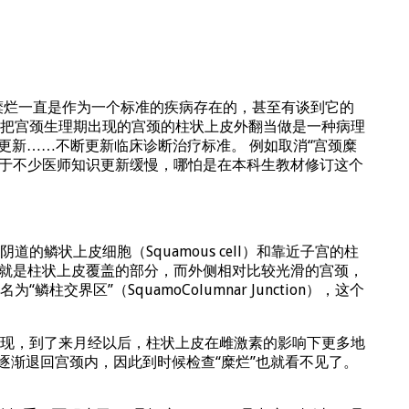
糜烂一直是作为一个标准的疾病存在的，甚至有谈到它的
把宫颈生理期出现的宫颈的柱状上皮外翻当做是一种病理
更新……不断更新临床诊断治疗标准。 例如取消“宫颈糜
由于不少医师知识更新缓慢，哪怕是在本科生教材修订这个
状上皮细胞（Squamous cell）和靠近子宫的柱
部分，就是柱状上皮覆盖的部分，而外侧相对比较光滑的宫颈，
”（SquamoColumnar Junction），这个
现，到了来月经以后，柱状上皮在雌激素的影响下更多地
逐渐退回宫颈内，因此到时候检查“糜烂”也就看不见了。