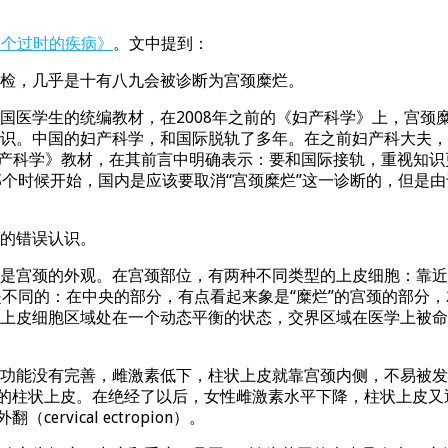
一个过时的疾病》
。文中提到：
检，几乎是十有八九会被诊断为宫颈糜烂。
国医学生的统编教材，在2008年之前的《妇产科学》上，宫颈
识。中国的妇产科学，和国际脱轨了多年。在之前妇产科大夫，
妇产科学》教材，在其前言中明确表示：要和国际接轨，重视知识
那个时候开始，国内是应该要取消“宫颈糜烂”这一诊断的，但是
的错误认识。
颈的外观。在宫颈部位，有两种不同类型的上皮细胞：靠近阴道的鳞
观表现上是不同的：在中央的部分，有点看起来象是“糜烂”的宫颈的
胞区域处在一个动态平衡的状态，交界区域在医学上被命名为“鳞柱交界区
功能没有完善，雌激素低下，柱状上皮就靠宫颈内侧，不易被发
样的柱状上皮。在绝经了以后，女性雌激素水平下降，柱状上皮又
vical ectropion）。