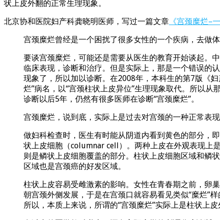
状上皮外翻的正常生理现象。
北京协和医院妇产科龚晓明医师，写过一篇文章
《宫颈糜烂–
宫颈糜烂曾经是一个困扰了很多女性的一个疾病，去做体
要谈宫颈糜烂，可能还是需要从医生的教育开始谈起。中
临床表现，诊断和治疗。但是实际上，那是一个错误的认
现象了，所以加以诊断。在2008年，本科生的第7版《
烂”病名，以“宫颈柱状上皮异位”生理现象取代。所以从
诊断以后5年，仍然有很多医师在诊断“宫颈糜烂”。
宫颈糜烂，说到底，实际上是过去对宫颈的一种正常表现
做妇科检查时，医生有时能从阴道内看到黄色的部分，即是宫
状上皮细胞（columnar cell）。两种上皮在外
则是鳞状上皮细胞覆盖的部分。柱状上皮细胞区域和鳞状上皮细
区域也是宫颈癌的好发区域。
柱状上皮容易受雌激素的影响。女性在青春期之前，卵巢
朝宫颈外侧发展，于是在宫颈口就容易看见类似“糜烂”
所以，本质上来说，所谓的“宫颈糜烂”实际上是柱状上皮外翻（cer