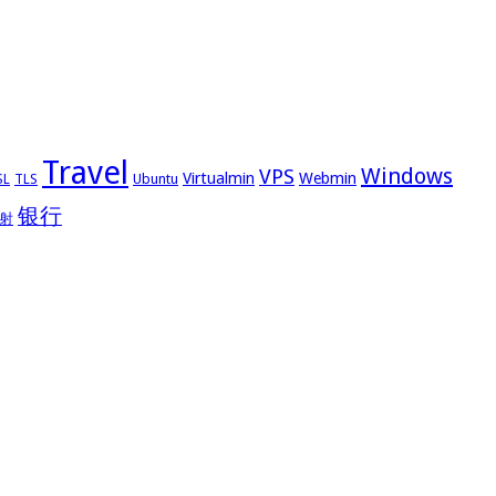
Travel
Windows
VPS
Virtualmin
Webmin
Ubuntu
SL
TLS
银行
射