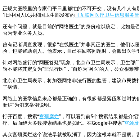
正规大医院里的专家们平日里都忙的不可开交，没有几个人有那
1日中国人民共和国卫生部发布的
《互联网医疗卫生信息服务
还有个问题，就是目前的“网络医生”的身份难以确定，比如
否为专业医务人员。
曾有记者调查发现，很多“在线医生”并非真正的医生，他们
验，也能帮助别人。他表示，自己在回答问题时，会搬出医学
针对网络盛行的“网医答疑”现象，北京市卫生局表示，卫生
尚不能将其定义为“非法行医”，“自称为‘网医’的人，公众很
北京市卫生局表示，将加强网络非法行医的监管，建议市民拨打
了病情。
网络上的医学信息未必都是正确的，有很多都是落伍和过时的
糜烂”为例来举例说明。
打开百度，搜索“
宫颈糜烂
”，可以看到前5个搜索结果都是介
疗。后面绝大多数搜索结果也是如此。在Google中搜索“
宫颈糜
其实宫颈糜烂这个说法早就被取消了，因为这根本就不是病。宫颈柱