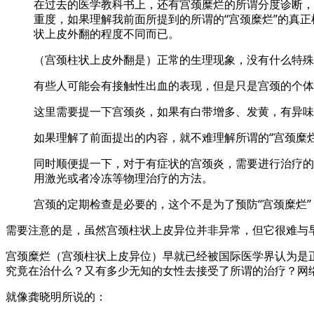
在过去的医学教科书上，还有宫颈糜烂的所谓分度诊断，称之
重度，如果理解我前面所提到的所谓的“宫颈糜烂”的真
状上皮外翻的程度不同而已。
（宫颈柱状上皮外翻是）正常的生理现象，没有什么特殊
有些人可能会有接触性出血的表现，但是只是宫颈的个体
这里需要提一下宫颈炎，如果有白带增多、发黄，有异味
如果理解了前面提出的内容，就不难理解所谓的“宫颈糜
同时顺便提一下，对于有症状的宫颈炎，需要进行治疗的
用激光或者冷冻等物理治疗的方法。
宫颈的定期检查是必要的，这个不是为了预防“宫颈糜烂
需要注意的是，虽然宫颈柱状上皮异位并非异常，但它很难与早期的
宫颈糜烂（宫颈柱状上皮异位）早就已经被国际医学界认为是
究竟在治什么？又有多少无知的女性去接受了所谓的治疗？网
就像龚晓明所说的：