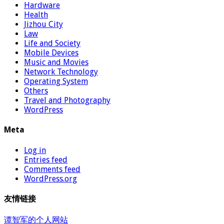
Hardware
Health
Jizhou City
Law
Life and Society
Mobile Devices
Music and Movies
Network Technology
Operating System
Others
Travel and Photography
WordPress
Meta
Log in
Entries feed
Comments feed
WordPress.org
友情链接
谭智军的个人网站