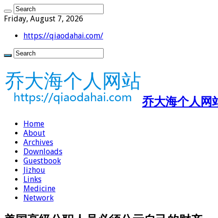
Friday, August 7, 2026
https://qiaodahai.com/
乔大海个人网站 ht
Home
About
Archives
Downloads
Guestbook
Jizhou
Links
Medicine
Network