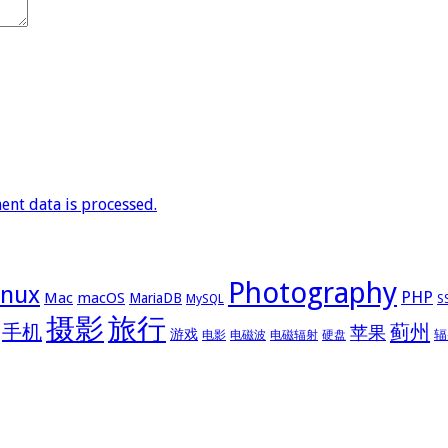
nt data is processed.
Photography
inux
PHP
Mac
macOS
MariaDB
MySQL
S
摄影
旅行
手机
蓟州
苹果
游戏
辐
电影
电磁波
电磁辐射
硬盘