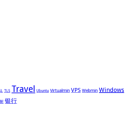
Travel
Windows
VPS
Virtualmin
Webmin
Ubuntu
SL
TLS
银行
射