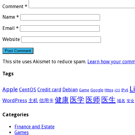
Comment
*
Name
*
Email
*
Website
This site uses Akismet to reduce spam.
Learn how your comme
Tags
L
Apple
CentOS
Credit card
Debian
Google
Game
Https
IPv6
iOS
医学
医师
医生
健康
WordPress
主机
信用卡
域名
安全
Categories
Finance and Estate
Games