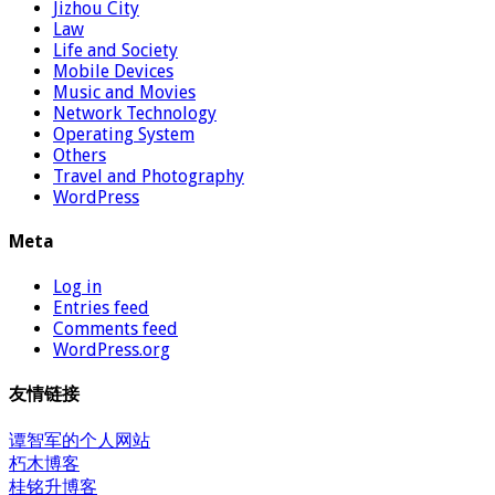
Jizhou City
Law
Life and Society
Mobile Devices
Music and Movies
Network Technology
Operating System
Others
Travel and Photography
WordPress
Meta
Log in
Entries feed
Comments feed
WordPress.org
友情链接
谭智军的个人网站
朽木博客
桂铭升博客