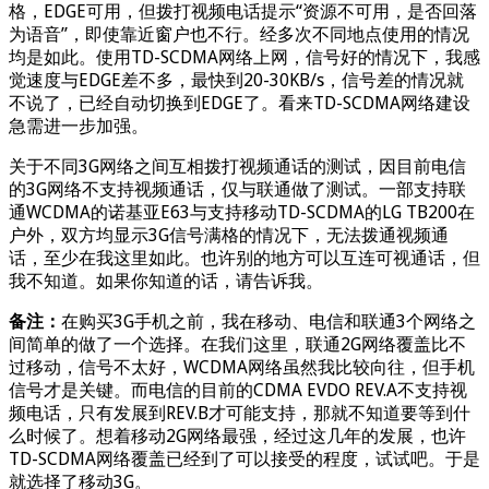
格，EDGE可用，但拨打视频电话提示“资源不可用，是否回落
为语音”，即使靠近窗户也不行。经多次不同地点使用的情况
均是如此。使用TD-SCDMA网络上网，信号好的情况下，我感
觉速度与EDGE差不多，最快到20-30KB/s，信号差的情况就
不说了，已经自动切换到EDGE了。看来TD-SCDMA网络建设
急需进一步加强。
关于不同3G网络之间互相拨打视频通话的测试，因目前电信
的3G网络不支持视频通话，仅与联通做了测试。一部支持联
通WCDMA的诺基亚E63与支持移动TD-SCDMA的LG TB200在
户外，双方均显示3G信号满格的情况下，无法拨通视频通
话，至少在我这里如此。也许别的地方可以互连可视通话，但
我不知道。如果你知道的话，请告诉我。
备注：
在购买3G手机之前，我在移动、电信和联通3个网络之
间简单的做了一个选择。在我们这里，联通2G网络覆盖比不
过移动，信号不太好，WCDMA网络虽然我比较向往，但手机
信号才是关键。而电信的目前的CDMA EVDO REV.A不支持视
频电话，只有发展到REV.B才可能支持，那就不知道要等到什
么时候了。想着移动2G网络最强，经过这几年的发展，也许
TD-SCDMA网络覆盖已经到了可以接受的程度，试试吧。于是
就选择了移动3G。