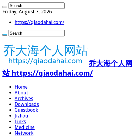
Friday, August 7, 2026
https://qiaodahai.com/
乔大海个人网
站 https://qiaodahai.com/
Home
About
Archives
Downloads
Guestbook
Jizhou
Links
Medicine
Network