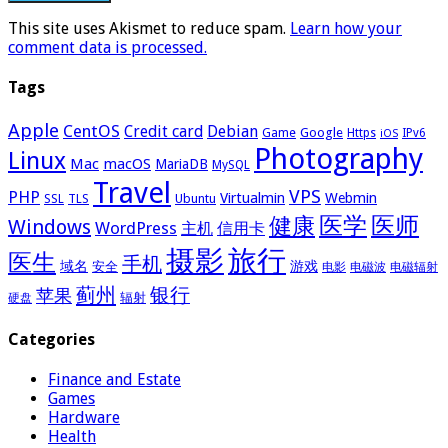
This site uses Akismet to reduce spam.
Learn how your
comment data is processed.
Tags
Apple
CentOS
Credit card
Debian
Google
Game
Https
IPv6
iOS
Photography
Linux
Mac
macOS
MariaDB
MySQL
Travel
VPS
PHP
Virtualmin
Webmin
Ubuntu
SSL
TLS
医学
医师
健康
Windows
WordPress
主机
信用卡
摄影
旅行
医生
手机
域名
游戏
安全
电影
电磁波
电磁辐射
蓟州
银行
苹果
辐射
硬盘
Categories
Finance and Estate
Games
Hardware
Health