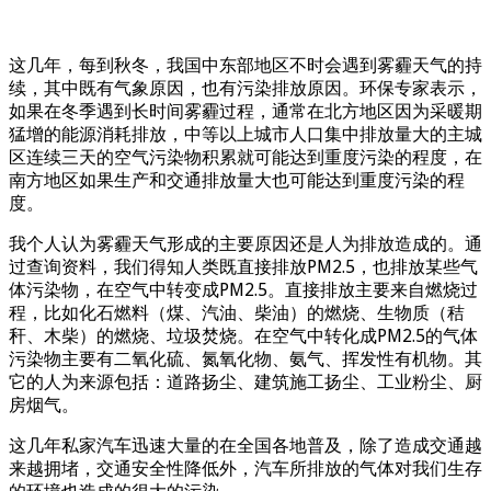
这几年，每到秋冬，我国中东部地区不时会遇到雾霾天气的持
续，其中既有气象原因，也有污染排放原因。环保专家表示，
如果在冬季遇到长时间雾霾过程，通常在北方地区因为采暖期
猛增的能源消耗排放，中等以上城市人口集中排放量大的主城
区连续三天的空气污染物积累就可能达到重度污染的程度，在
南方地区如果生产和交通排放量大也可能达到重度污染的程
度。
我个人认为雾霾天气形成的主要原因还是人为排放造成的。通
过查询资料，我们得知人类既直接排放PM2.5，也排放某些气
体污染物，在空气中转变成PM2.5。直接排放主要来自燃烧过
程，比如化石燃料（煤、汽油、柴油）的燃烧、生物质（秸
秆、木柴）的燃烧、垃圾焚烧。在空气中转化成PM2.5的气体
污染物主要有二氧化硫、氮氧化物、氨气、挥发性有机物。其
它的人为来源包括：道路扬尘、建筑施工扬尘、工业粉尘、厨
房烟气。
这几年私家汽车迅速大量的在全国各地普及，除了造成交通越
来越拥堵，交通安全性降低外，汽车所排放的气体对我们生存