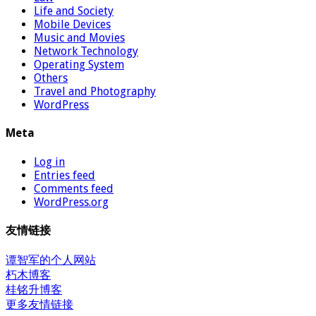
Life and Society
Mobile Devices
Music and Movies
Network Technology
Operating System
Others
Travel and Photography
WordPress
Meta
Log in
Entries feed
Comments feed
WordPress.org
友情链接
谭智军的个人网站
朽木博客
桂铭升博客
更多友情链接