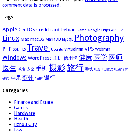
comment data is processed.
Tags
Apple
CentOS
Credit card
Debian
Google
Game
Https
IPv6
iOS
Photography
Linux
Mac
macOS
MariaDB
MySQL
Travel
VPS
PHP
Virtualmin
Webmin
Ubuntu
SSL
TLS
医学
医师
健康
Windows
WordPress
主机
信用卡
摄影
旅行
医生
手机
域名
游戏
安全
电影
电磁波
电磁辐射
蓟州
银行
苹果
辐射
硬盘
Categories
Finance and Estate
Games
Hardware
Health
Jizhou City
Law