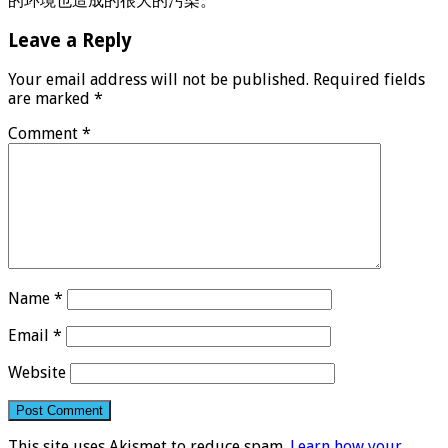
的环境也造成的很大的污染。
Leave a Reply
Your email address will not be published.
Required fields
are marked
*
Comment
*
Name
*
Email
*
Website
This site uses Akismet to reduce spam.
Learn how your