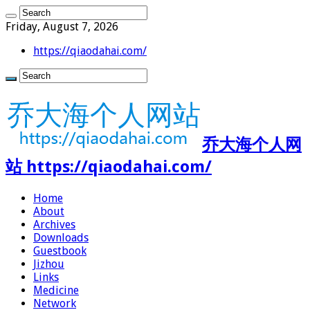
Friday, August 7, 2026
https://qiaodahai.com/
乔大海个人网
站 https://qiaodahai.com/
Home
About
Archives
Downloads
Guestbook
Jizhou
Links
Medicine
Network