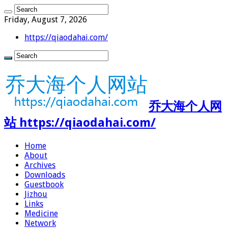
Friday, August 7, 2026
https://qiaodahai.com/
乔大海个人网
站 https://qiaodahai.com/
Home
About
Archives
Downloads
Guestbook
Jizhou
Links
Medicine
Network