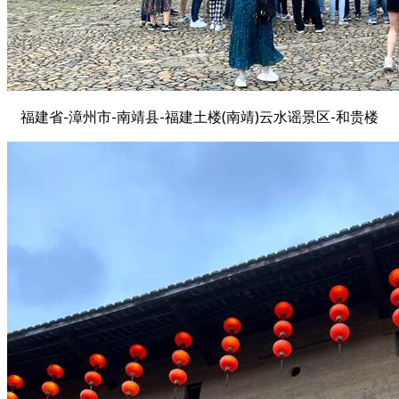
福建省-漳州市-南靖县-福建土楼(南靖)云水谣景区-和贵楼