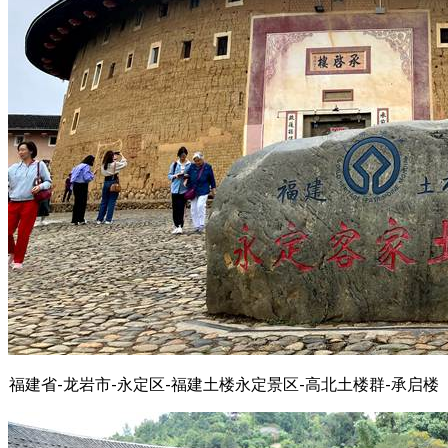
福建省-龙岩市-永定区-福建土楼永定景区-高北土楼群-承启楼