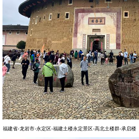
福建省-龙岩市-永定区-福建土楼永定景区-高北土楼群-承启楼