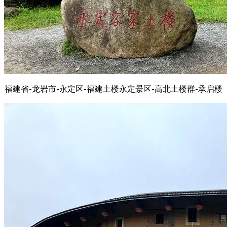
福建省-龙岩市-永定区-福建土楼永定景区-高北土楼群-承启楼