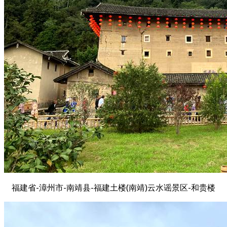
福建省-漳州市-南靖县-福建土楼(南靖)云水谣景区-和贵楼