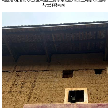
福建省-龙岩市-永定区-福建土楼永定景区-高北土楼群-承启楼
与世泽楼相邻