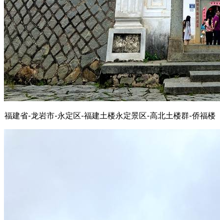
福建省-龙岩市-永定区-福建土楼永定景区-高北土楼群-侨福楼