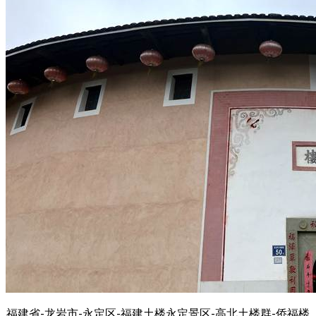
福建省-龙岩市-永定区-福建土楼永定景区-高北土楼群-侨福楼