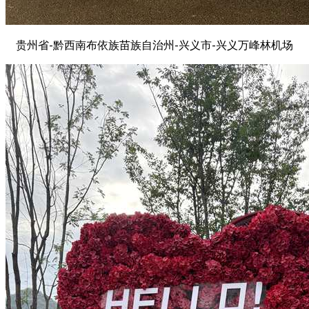
贵州省-黔西南布依族苗族自治州-兴义市-兴义万峰林机场