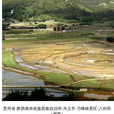
贵州省-黔西南布依族苗族自治州-兴义市-万峰林景区-八卦田
（地眼）