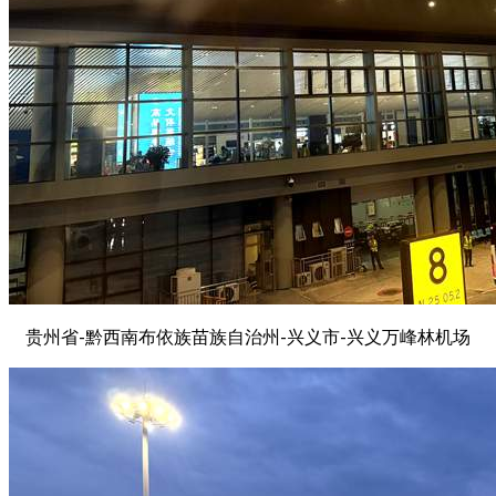
贵州省-黔西南布依族苗族自治州-兴义市-兴义万峰林机场