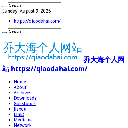
Sunday, August 9, 2026
https://qiaodahai.com/
乔大海个人网
站 https://qiaodahai.com/
Home
About
Archives
Downloads
Guestbook
Jizhou
Links
Medicine
Network