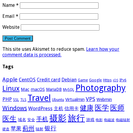
Name
*
Email
*
Website
This site uses Akismet to reduce spam.
Learn how your
comment data is processed.
Tags
Apple
CentOS
Credit card
Debian
Google
Game
Https
IPv6
iOS
Photography
Linux
Mac
macOS
MariaDB
MySQL
Travel
VPS
PHP
Virtualmin
Webmin
Ubuntu
SSL
TLS
医学
医师
健康
Windows
WordPress
主机
信用卡
摄影
旅行
医生
手机
域名
游戏
安全
电影
电磁波
电磁辐射
蓟州
银行
苹果
辐射
硬盘