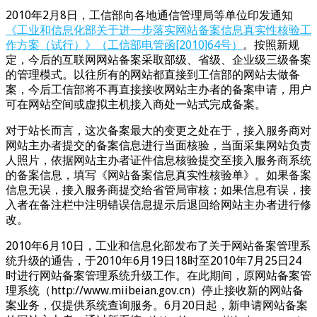
2010年2月8日，工信部向各地通信管理局等单位印发通知
《工业和信息化部关于进一步落实网站备案信息真实性核验工
作方案（试行）》（工信部电管函[2010]64号）
。按照新规
定，今后的互联网网站备案采取部级、省级、企业级三级备案
的管理模式。以往所有的网站都直接到工信部的网站去做备
案，今后工信部将不再直接接收网站主办者的备案申请，用户
可在网站空间或虚拟主机接入商处一站式完成备案。
对于站长而言，这次备案最大的变更之处在于，接入服务商对
网站主办者提交的备案信息进行当面核验，当面采集网站负责
人照片，依据网站主办者证件信息核验提交至接入服务商系统
的备案信息，填写《网站备案信息真实性核验单》。如果备案
信息无误，接入服务商提交给省管局审核；如果信息有误，接
入者在备注栏中注明错误信息提示后退回给网站主办者进行修
改。
2010年6月10日，工业和信息化部发布了关于网站备案管理系
统升级的通告，于2010年6月19日18时至2010年7月25日24
时进行网站备案管理系统升级工作。在此期间，原网站备案管
理系统（http://www.miibeian.gov.cn）停止接收新的网站备
案业务，仅提供系统查询服务。6月20日起，新申请网站备案