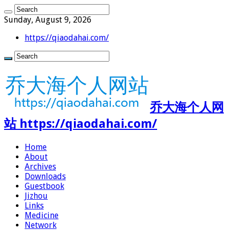
Sunday, August 9, 2026
https://qiaodahai.com/
乔大海个人网
站 https://qiaodahai.com/
Home
About
Archives
Downloads
Guestbook
Jizhou
Links
Medicine
Network