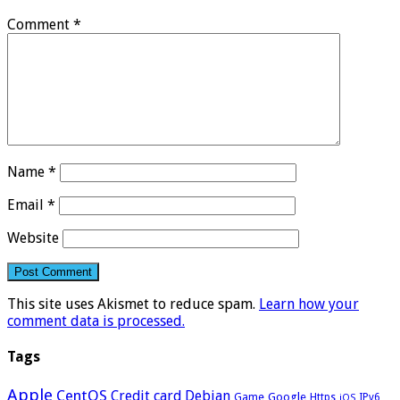
Comment
*
Name
*
Email
*
Website
This site uses Akismet to reduce spam.
Learn how your
comment data is processed.
Tags
Apple
CentOS
Credit card
Debian
Google
Game
Https
IPv6
iOS