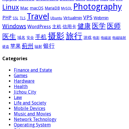
Photography
Linux
Mac
macOS
MariaDB
MySQL
Travel
VPS
PHP
Virtualmin
Webmin
Ubuntu
SSL
TLS
医学
医师
健康
Windows
WordPress
主机
信用卡
摄影
旅行
医生
手机
域名
游戏
安全
电影
电磁波
电磁辐射
蓟州
银行
苹果
辐射
硬盘
Categories
Finance and Estate
Games
Hardware
Health
Jizhou City
Law
Life and Society
Mobile Devices
Music and Movies
Network Technology
Operating System