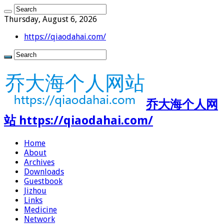
Thursday, August 6, 2026
https://qiaodahai.com/
乔大海个人网
站 https://qiaodahai.com/
Home
About
Archives
Downloads
Guestbook
Jizhou
Links
Medicine
Network