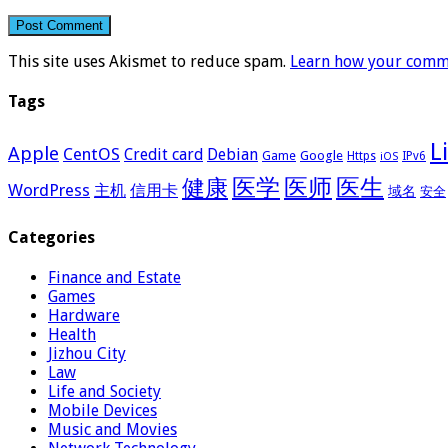
This site uses Akismet to reduce spam.
Learn how your comme
Tags
L
Apple
CentOS
Credit card
Debian
Google
Game
Https
IPv6
iOS
医学
医师
医生
健康
WordPress
主机
信用卡
域名
安全
Categories
Finance and Estate
Games
Hardware
Health
Jizhou City
Law
Life and Society
Mobile Devices
Music and Movies