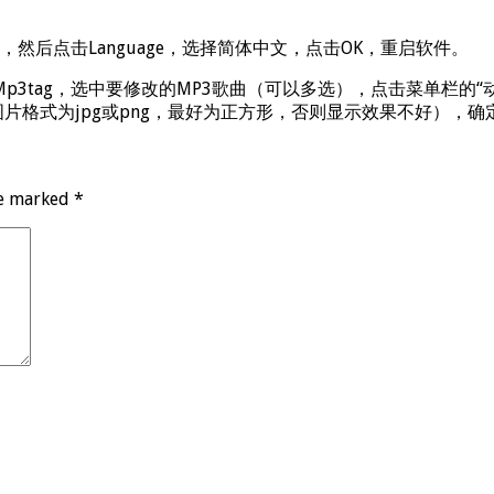
ns，然后点击Language，选择简体中文，点击OK，重启软件。
p3tag，选中要修改的MP3歌曲（可以多选），点击菜单栏的“
片格式为jpg或png，最好为正方形，否则显示效果不好），确定
re marked
*