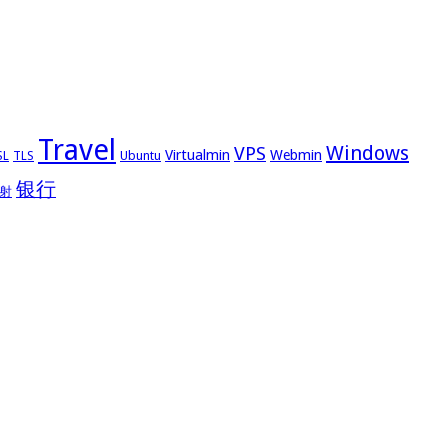
Travel
Windows
VPS
Virtualmin
Webmin
Ubuntu
SL
TLS
银行
射