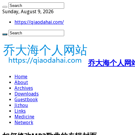
Sunday, August 9, 2026
https://qiaodahai.com/
乔大海个人网站 ht
Home
About
Archives
Downloads
Guestbook
Jizhou
Links
Medicine
Network