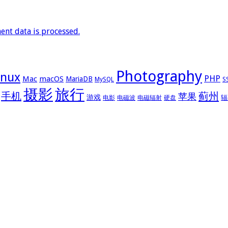
nt data is processed.
Photography
inux
PHP
Mac
macOS
MariaDB
MySQL
S
摄影
旅行
手机
蓟州
苹果
游戏
辐
电影
电磁波
电磁辐射
硬盘