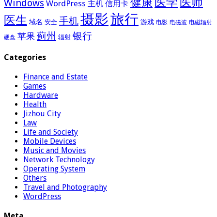
医学
医师
健康
Windows
WordPress
主机
信用卡
摄影
旅行
医生
手机
域名
游戏
安全
电影
电磁波
电磁辐射
蓟州
银行
苹果
辐射
硬盘
Categories
Finance and Estate
Games
Hardware
Health
Jizhou City
Law
Life and Society
Mobile Devices
Music and Movies
Network Technology
Operating System
Others
Travel and Photography
WordPress
Meta