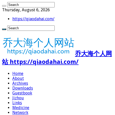
Thursday, August 6, 2026
https://qiaodahai.com/
乔大海个人网
站 https://qiaodahai.com/
Home
About
Archives
Downloads
Guestbook
Jizhou
Links
Medicine
Network