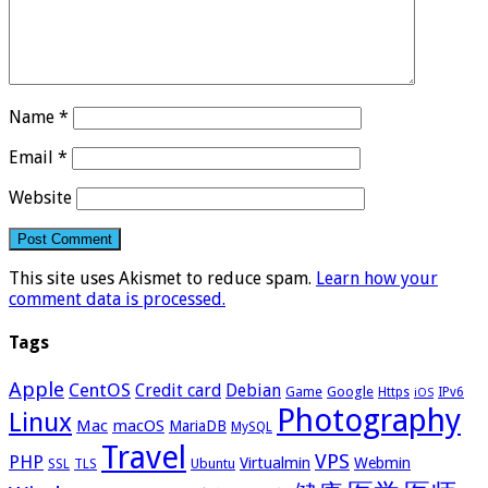
Name
*
Email
*
Website
This site uses Akismet to reduce spam.
Learn how your
comment data is processed.
Tags
Apple
CentOS
Credit card
Debian
Google
Game
Https
IPv6
iOS
Photography
Linux
Mac
macOS
MariaDB
MySQL
Travel
VPS
PHP
Virtualmin
Webmin
Ubuntu
SSL
TLS