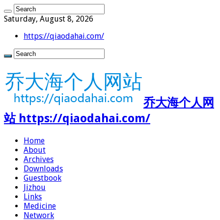
Saturday, August 8, 2026
https://qiaodahai.com/
乔大海个人网
站 https://qiaodahai.com/
Home
About
Archives
Downloads
Guestbook
Jizhou
Links
Medicine
Network