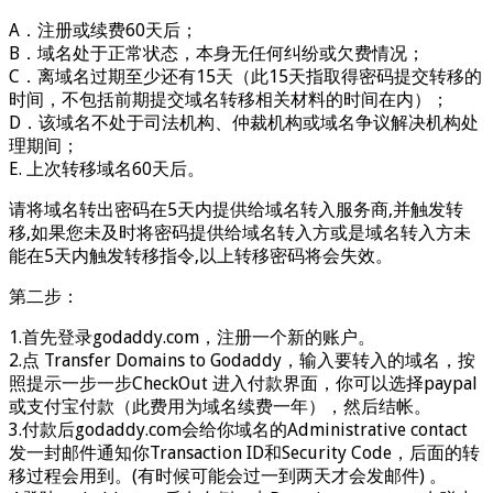
A．注册或续费60天后；
B．域名处于正常状态，本身无任何纠纷或欠费情况；
C．离域名过期至少还有15天（此15天指取得密码提交转移的
时间，不包括前期提交域名转移相关材料的时间在内）；
D．该域名不处于司法机构、仲裁机构或域名争议解决机构处
理期间；
E. 上次转移域名60天后。
请将域名转出密码在5天内提供给域名转入服务商,并触发转
移,如果您未及时将密码提供给域名转入方或是域名转入方未
能在5天内触发转移指令,以上转移密码将会失效。
第二步：
1.首先登录godaddy.com，注册一个新的账户。
2.点 Transfer Domains to Godaddy，输入要转入的域名，按
照提示一步一步CheckOut 进入付款界面，你可以选择paypal
或支付宝付款（此费用为域名续费一年），然后结帐。
3.付款后godaddy.com会给你域名的Administrative contact
发一封邮件通知你Transaction ID和Security Code，后面的转
移过程会用到。(有时候可能会过一到两天才会发邮件) 。