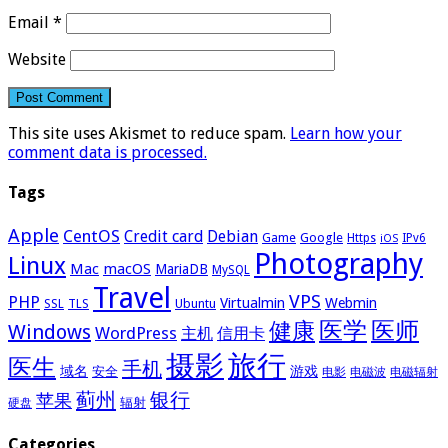
Email
*
Website
This site uses Akismet to reduce spam.
Learn how your
comment data is processed.
Tags
Apple
CentOS
Credit card
Debian
Google
Game
Https
IPv6
iOS
Photography
Linux
Mac
macOS
MariaDB
MySQL
Travel
VPS
PHP
Virtualmin
Webmin
Ubuntu
SSL
TLS
医学
医师
健康
Windows
WordPress
主机
信用卡
摄影
旅行
医生
手机
域名
游戏
安全
电影
电磁波
电磁辐射
蓟州
银行
苹果
辐射
硬盘
Categories