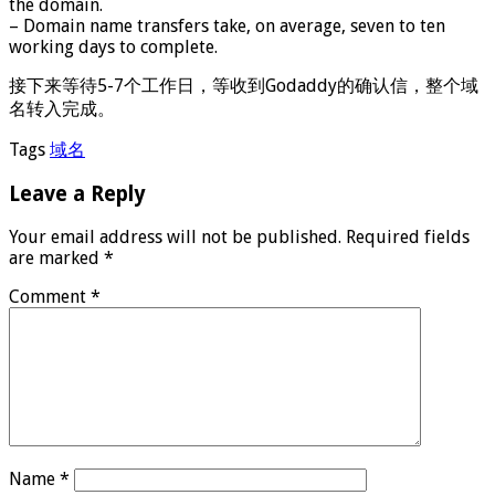
the domain.
– Domain name transfers take, on average, seven to ten
working days to complete.
接下来等待5-7个工作日，等收到Godaddy的确认信，整个域
名转入完成。
Tags
域名
Leave a Reply
Your email address will not be published.
Required fields
are marked
*
Comment
*
Name
*