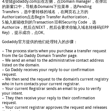
4.登陆godaddy.com后在左侧，点Domain manager，在弹出
的新窗口中，导航条Domains下拉菜单，选Pending
Transfers ，选中要转移的域名 ，在网页右上方的
Authorization点击Begin Transfer Authorization 。
5.输入邮箱收到的Transaction ID和Security Code ，选
Authorize，然后点NEXT，然后会要求你输入域名转移码(EPP
Key) ，提示成功，点OK。
Godaddy官方提供的他们处理转入的步骤：
– The process starts when you purchase a transfer request
from the Go Daddy Domain Transfer page.
– We send an email to the administrative contact address
listed on the domain.
– Go Daddy receives your reply to our confirmation
request.
– We then send the request to the domain’s current registry
who in turn contacts your current registrar.
– Your current Registrar sends an email to you to verify
your intent.
– They then receive your reply to their confirmation
request.
– Your current registrar approves the request and releases