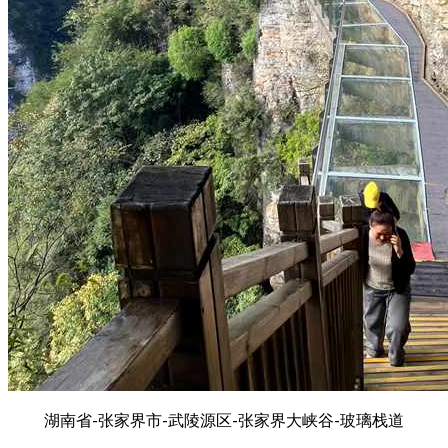
湖南省-张家界市-武陵源区-张家界大峡谷-玻璃栈道