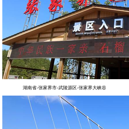
湖南省-张家界市-武陵源区-张家界大峡谷