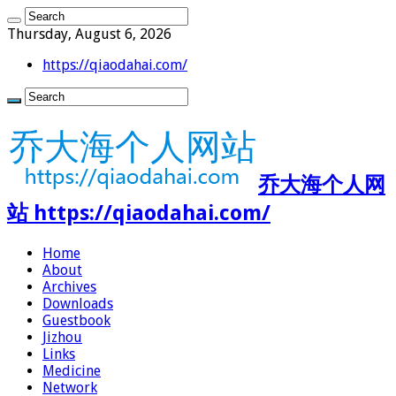
Thursday, August 6, 2026
https://qiaodahai.com/
乔大海个人网
站 https://qiaodahai.com/
Home
About
Archives
Downloads
Guestbook
Jizhou
Links
Medicine
Network