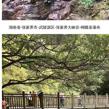
湖南省-张家界市-武陵源区-张家界大峡谷-蝴蝶泉瀑布