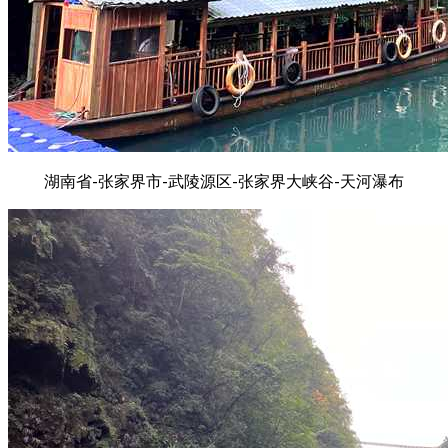
湖南省-张家界市-武陵源区-张家界大峡谷-天河瀑布