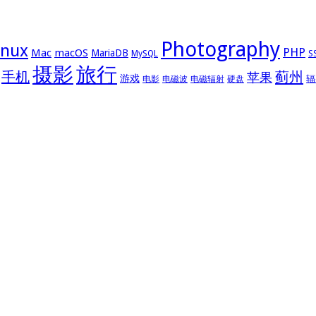
Photography
inux
PHP
Mac
macOS
MariaDB
MySQL
S
摄影
旅行
手机
蓟州
苹果
游戏
辐
电影
电磁波
电磁辐射
硬盘