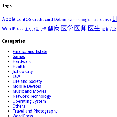
Tags
L
Apple
CentOS
Credit card
Debian
Google
Game
Https
IPv6
iOS
医学
医师
医生
健康
WordPress
主机
信用卡
域名
安全
Categories
Finance and Estate
Games
Hardware
Health
Jizhou City
Law
Life and Society
Mobile Devices
Music and Movies
Network Technology
Operating System
Others
Travel and Photography
WordPress