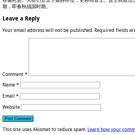
在彘死去。大臣们立太子姬静即位，史称周宣王。宣王在政治
期，即春秋战国时期。
Leave a Reply
Your email address will not be published.
Required fields a
Comment
*
Name
*
Email
*
Website
This site uses Akismet to reduce spam.
Learn how your comme