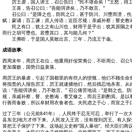
厉王虐，国人谤王，召公告曰：“民不堪命矣！”王怒，得卫
王喜，告召公曰：“吾能弭谤矣，乃不敢言。”
召公曰：“是障之也，防民之口，甚于防川。川壅而溃，伤人
赋；蒙诵；百工谏；庶人传语；近臣尽规；亲戚补察；瞽史教
民之有口，犹土之有山川也，财用于是乎出；犹其原隰之有
而行之胡可壅也。若壅其口，其与能几何？”
王弗听，于是国人莫敢出言。三年，乃流王于彘。
成语故事:
西周末年，周厉王在位，他重用奸佞荣夷公，不听周公、召公
更加腐败，国势日益衰落。
周厉王的暴虐，引起了国都里的有些人的愤慨，他们不顾生命
将指责的人报告厉王，厉王就逮捕他们，然后残忍地杀害。从
说：“吾能弭谤矣，乃不敢言。” 召公痛苦地说：“是鄣之也
规，亲戚补察，瞽、史教诲，耆艾修之，而后王斟酌焉。是以
行善而备败，所以阜财用衣食者也。夫民虑之于心，而宣之于
过了三年（公元前841年），人民终于忍无可忍，举行了一次
县东北)地方才停下来。人民攻入王宫，没有搜到厉王。有人
算把王子保护了下来。这场起义史称“国人暴动”。经大臣们商