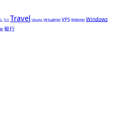
Travel
Windows
VPS
Virtualmin
Webmin
Ubuntu
SL
TLS
银行
射