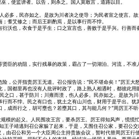
巫，使监谤者。以告，则杀之。国人莫敢言，道路以目。
必多，民亦如之。是故为川者决之使导；为民者宣之使言。故
诲；耆艾修之；而后王斟酌焉，是以事行而不悖。
衍沃也，衣食于是乎生；口之宣言也，善败于是乎兴。行善而备
等贤臣的劝阻，实行残暴的政策，霸占了一切湖泊、河流，不准
危险，公开指责厉王无道。召公报告说：“民不堪命矣！”厉王大
此，国都里再也没有人批评时政了，路上熟人相遇时，都彼此用
。防民之口，甚于防川；川雍而溃，伤人必多。民亦如之。是故为
事行而不悖。民之有口也，犹土之有山川也，财用于是乎出。犹
口，成而行之，胡可壅也？若壅其口，其与能几何？”周厉王不
大规模的起义。人民围攻王宫，要杀厉王。厉王得知风声，慌慌忙
探知王子靖逃到召公家躲了起来，于是，又围住召公家，要召公
议，由召公和另一个大臣周公主持贵族会议，暂时代替周厉王行使