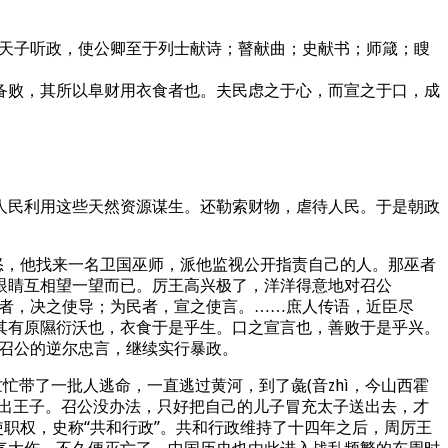
天子听政，使公卿至于列士献诗；瞽献曲；史献书；师箴；瞍
败，其所以阜财用衣食者也。夫民虑之于心，而宣之于口，成
人民利用这些天然资源谋生。还勒索财物，虐待人民。于是朝政
怒，他找来一名卫国巫师，派他监视公开指责自己的人。那巫者
眼睛互相望一望而已。厉王高兴极了，洋洋得意地对召公
川者，决之使导；为民者，宣之使言。……庶人传语，近臣尽
其有原隰衍沃也，衣食于是乎生。口之宣言也，善败于是乎兴。
听召公的逆尔忠言，继续实行暴政。
忙带了一批人逃命，一直逃过黄河，到了彘(音zhì，今山西霍
交出王子。召公没办法，只好把自己的儿子冒充太子送出去，才
职权，史称“共和行政”。共和行政维持了十四年之后，周厉王