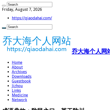
Friday, August 7, 2026
https://qiaodahai.com/
乔大海个人网站 ht
Home
About
Archives
Downloads
Guestbook
Jizhou
Links
Medicine
Network