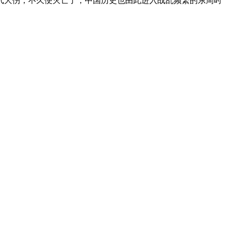
气大伤，不久便灭亡了，中国历史也由此进入战乱频繁的东周时