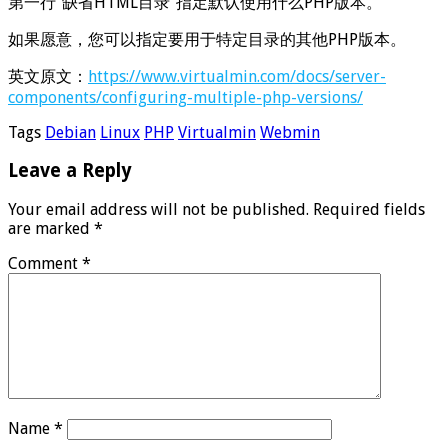
第一行“缺省HTML目录”指定默认使用什么PHP版本。
如果愿意，您可以指定要用于特定目录的其他PHP版本。
英文原文：
https://www.virtualmin.com/docs/server-
components/configuring-multiple-php-versions/
Tags
Debian
Linux
PHP
Virtualmin
Webmin
Leave a Reply
Your email address will not be published.
Required fields
are marked
*
Comment
*
Name
*