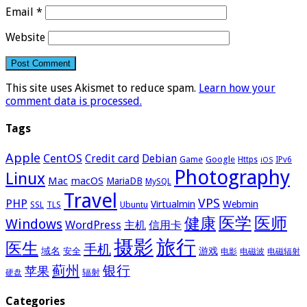
Email
*
Website
This site uses Akismet to reduce spam.
Learn how your
comment data is processed.
Tags
Apple
CentOS
Credit card
Debian
Google
Game
Https
IPv6
iOS
Photography
Linux
Mac
macOS
MariaDB
MySQL
Travel
VPS
PHP
Virtualmin
Webmin
Ubuntu
SSL
TLS
医学
医师
健康
Windows
WordPress
主机
信用卡
摄影
旅行
医生
手机
域名
游戏
安全
电影
电磁波
电磁辐射
蓟州
银行
苹果
辐射
硬盘
Categories