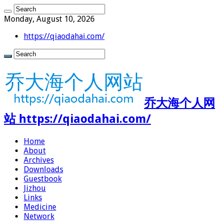
Monday, August 10, 2026
https://qiaodahai.com/
乔大海个人网
站 https://qiaodahai.com/
Home
About
Archives
Downloads
Guestbook
Jizhou
Links
Medicine
Network