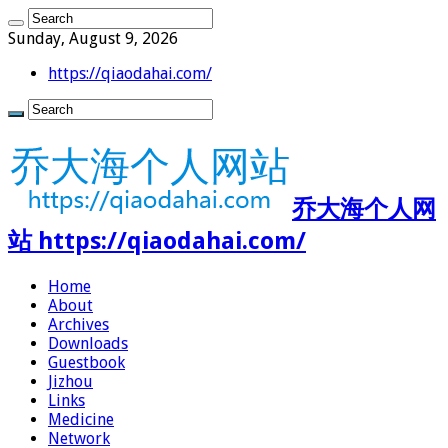
Sunday, August 9, 2026
https://qiaodahai.com/
乔大海个人网
站 https://qiaodahai.com/
Home
About
Archives
Downloads
Guestbook
Jizhou
Links
Medicine
Network