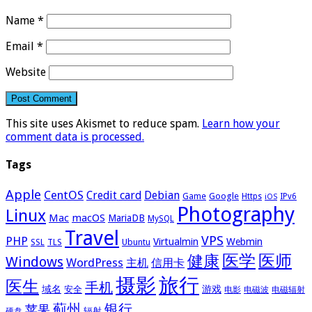
Name
*
Email
*
Website
This site uses Akismet to reduce spam.
Learn how your
comment data is processed.
Tags
Apple
CentOS
Credit card
Debian
Google
Game
Https
IPv6
iOS
Photography
Linux
Mac
macOS
MariaDB
MySQL
Travel
VPS
PHP
Virtualmin
Webmin
Ubuntu
SSL
TLS
医学
医师
健康
Windows
WordPress
主机
信用卡
摄影
旅行
医生
手机
域名
游戏
安全
电影
电磁波
电磁辐射
蓟州
银行
苹果
辐射
硬盘