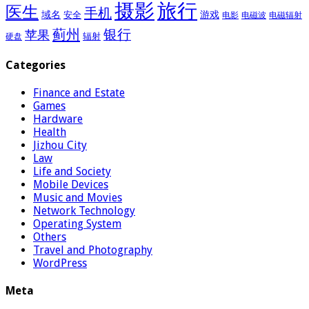
摄影
旅行
医生
手机
域名
游戏
安全
电影
电磁波
电磁辐射
蓟州
银行
苹果
辐射
硬盘
Categories
Finance and Estate
Games
Hardware
Health
Jizhou City
Law
Life and Society
Mobile Devices
Music and Movies
Network Technology
Operating System
Others
Travel and Photography
WordPress
Meta