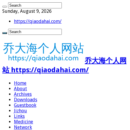
Sunday, August 9, 2026
https://qiaodahai.com/
乔大海个人网
站 https://qiaodahai.com/
Home
About
Archives
Downloads
Guestbook
Jizhou
Links
Medicine
Network