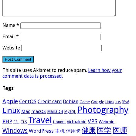
Name
*
Email
*
Website
This site uses Akismet to reduce spam.
Learn how your
comment data is processed.
Tags
Apple
CentOS
Credit card
Debian
Google
Game
Https
IPv6
iOS
Photography
Linux
Mac
macOS
MariaDB
MySQL
Travel
VPS
PHP
Virtualmin
Webmin
Ubuntu
SSL
TLS
医学
医师
健康
Windows
WordPress
主机
信用卡