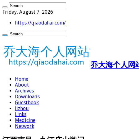
Friday, August 7, 2026
https://qiaodahai.com/
乔大海个人网站 ht
Home
About
Archives
Downloads
Guestbook
Jizhou
Links
Medicine
Network