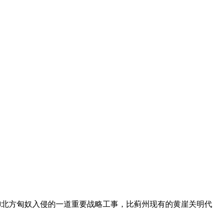
抵御北方匈奴入侵的一道重要战略工事，比蓟州现有的黄崖关明代