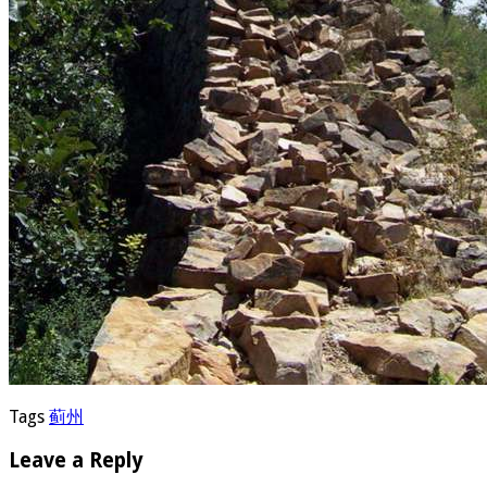
Tags
蓟州
Leave a Reply