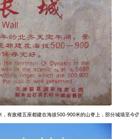
米，有敌楼五座都建在海拔500-900米的山脊上，部分城墙至今