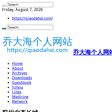
Friday, August 7, 2026
https://qiaodahai.com/
乔大海个人网站 ht
Home
About
Archives
Downloads
Guestbook
Jizhou
Links
Medicine
Network