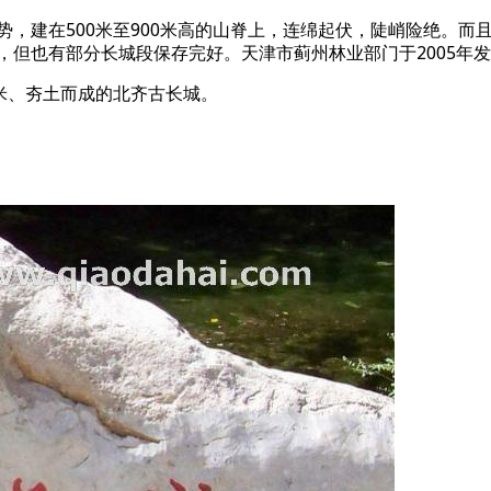
势，建在500米至900米高的山脊上，连绵起伏，陡峭险绝。
，但也有部分长城段保存完好。天津市蓟州林业部门于2005年
余米、夯土而成的北齐古长城。