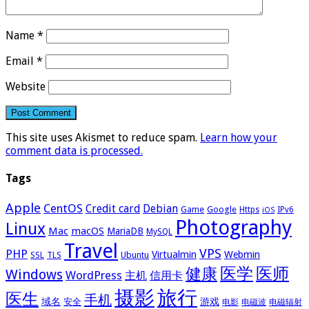
Name
*
Email
*
Website
This site uses Akismet to reduce spam.
Learn how your
comment data is processed.
Tags
Apple
CentOS
Credit card
Debian
Google
Game
Https
IPv6
iOS
Photography
Linux
Mac
macOS
MariaDB
MySQL
Travel
VPS
PHP
Virtualmin
Webmin
Ubuntu
SSL
TLS
医学
医师
健康
Windows
WordPress
主机
信用卡
摄影
旅行
医生
手机
域名
游戏
安全
电影
电磁波
电磁辐射