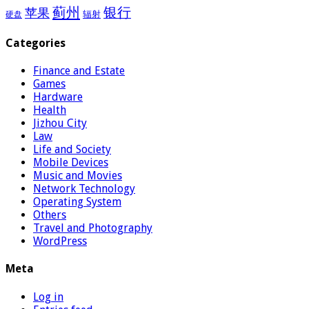
蓟州
银行
苹果
辐射
硬盘
Categories
Finance and Estate
Games
Hardware
Health
Jizhou City
Law
Life and Society
Mobile Devices
Music and Movies
Network Technology
Operating System
Others
Travel and Photography
WordPress
Meta
Log in