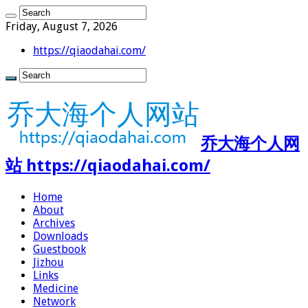
Friday, August 7, 2026
https://qiaodahai.com/
乔大海个人网
站 https://qiaodahai.com/
Home
About
Archives
Downloads
Guestbook
Jizhou
Links
Medicine
Network