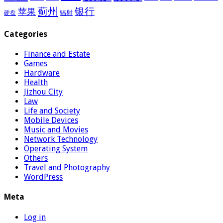
蓟州
银行
苹果
辐射
硬盘
Categories
Finance and Estate
Games
Hardware
Health
Jizhou City
Law
Life and Society
Mobile Devices
Music and Movies
Network Technology
Operating System
Others
Travel and Photography
WordPress
Meta
Log in