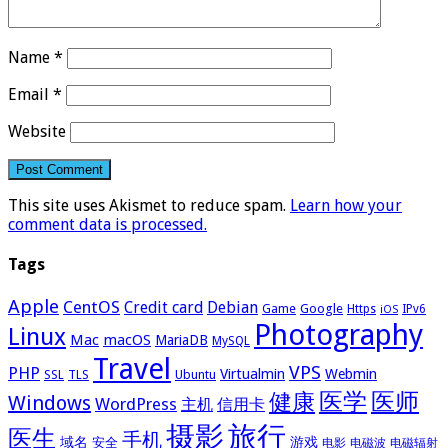
Name
*
Email
*
Website
This site uses Akismet to reduce spam.
Learn how your
comment data is processed.
Tags
Apple
CentOS
Credit card
Debian
Google
Game
Https
IPv6
iOS
Photography
Linux
Mac
macOS
MariaDB
MySQL
Travel
VPS
PHP
Virtualmin
Webmin
Ubuntu
SSL
TLS
医学
医师
健康
Windows
WordPress
主机
信用卡
摄影
旅行
医生
手机
域名
游戏
安全
电影
电磁波
电磁辐射