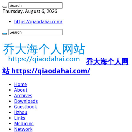
Thursday, August 6, 2026
https://qiaodahai.com/
乔大海个人网
站 https://qiaodahai.com/
Home
About
Archives
Downloads
Guestbook
Jizhou
Links
Medicine
Network