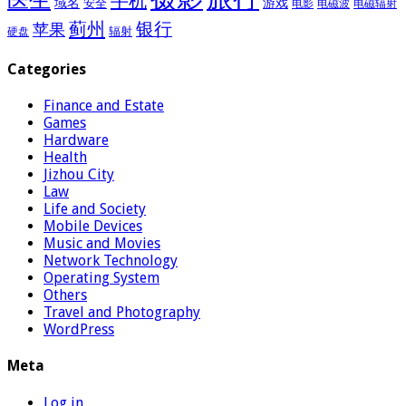
手机
域名
游戏
安全
电影
电磁波
电磁辐射
蓟州
银行
苹果
辐射
硬盘
Categories
Finance and Estate
Games
Hardware
Health
Jizhou City
Law
Life and Society
Mobile Devices
Music and Movies
Network Technology
Operating System
Others
Travel and Photography
WordPress
Meta
Log in