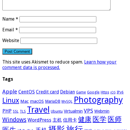
Name
*
Email
*
Website
This site uses Akismet to reduce spam.
Learn how your
comment data is processed.
Tags
Apple
CentOS
Credit card
Debian
Google
Game
Https
IPv6
iOS
Photography
Linux
Mac
macOS
MariaDB
MySQL
Travel
VPS
PHP
Virtualmin
Webmin
Ubuntu
SSL
TLS
医学
医师
健康
Windows
WordPress
主机
信用卡
摄影
旅行
医生