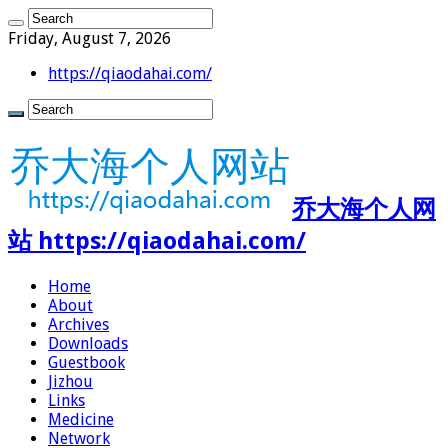
Friday, August 7, 2026
https://qiaodahai.com/
乔大海个人网
站 https://qiaodahai.com/
Home
About
Archives
Downloads
Guestbook
Jizhou
Links
Medicine
Network