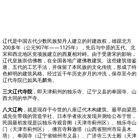
辽代是中国古代少数民族契丹人建立的封建政权，雄踞北方
200多年（公元907年——1125年），先后与中原的五代、北
宋和西北地区党项族建立的西夏相对峙。由于受唐宋的影响，
辽代皇族崇信佛教，在全国各地广建佛教建筑。这些建筑借鉴
唐、五代的工艺手法，并保留了本民族的文化传统，形成了特
色鲜明的建筑风格。经过近千年历史岁月的冲洗，保存至今的
辽代寺院已如凤毛麟角。
三大辽代寺院
，即天津蓟州的独乐寺、辽宁义县的奉国寺、山
西大同的华严寺。
八大辽构
，就是现存于今世的八座辽代木构建筑。最早由梁思
成先生带领的营造学社、日本学者依次发现并测绘公布于世，
民国最初发现是以独乐寺观音阁（天津市蓟州区）、独乐寺山
门（天津市蓟州区）、佛宫寺释迦塔（山西省朔州市应县木
塔）、奉国寺（辽宁省锦州市义县）、广济寺三大士殿（天津