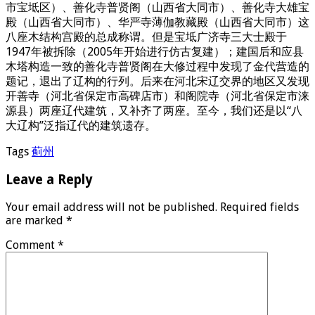
市宝坻区）、善化寺普贤阁（山西省大同市）、善化寺大雄宝
殿（山西省大同市）、华严寺薄伽教藏殿（山西省大同市）这
八座木结构宫殿的总成称谓。但是宝坻广济寺三大士殿于
1947年被拆除（2005年开始进行仿古复建）；建国后和应县
木塔构造一致的善化寺普贤阁在大修过程中发现了金代营造的
题记，退出了辽构的行列。后来在河北宋辽交界的地区又发现
开善寺（河北省保定市高碑店市）和阁院寺（河北省保定市涞
源县）两座辽代建筑，又补齐了两座。至今，我们还是以“八
大辽构”泛指辽代的建筑遗存。
Tags
蓟州
Leave a Reply
Your email address will not be published.
Required fields
are marked
*
Comment
*