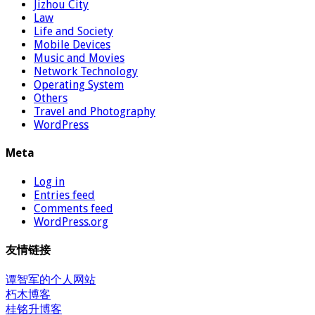
Jizhou City
Law
Life and Society
Mobile Devices
Music and Movies
Network Technology
Operating System
Others
Travel and Photography
WordPress
Meta
Log in
Entries feed
Comments feed
WordPress.org
友情链接
谭智军的个人网站
朽木博客
桂铭升博客