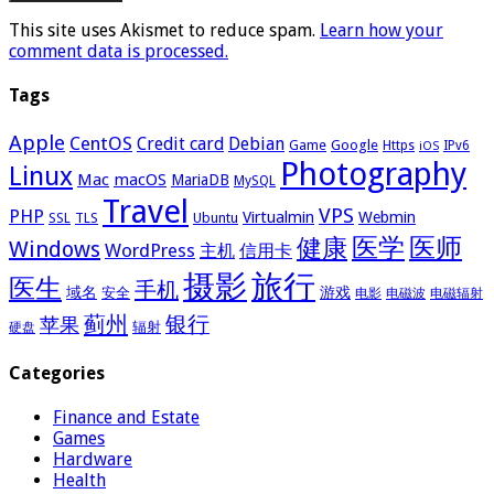
This site uses Akismet to reduce spam.
Learn how your
comment data is processed.
Tags
Apple
CentOS
Credit card
Debian
Google
Game
Https
IPv6
iOS
Photography
Linux
Mac
macOS
MariaDB
MySQL
Travel
VPS
PHP
Virtualmin
Webmin
Ubuntu
SSL
TLS
医学
医师
健康
Windows
WordPress
主机
信用卡
摄影
旅行
医生
手机
域名
游戏
安全
电影
电磁波
电磁辐射
蓟州
银行
苹果
辐射
硬盘
Categories
Finance and Estate
Games
Hardware
Health