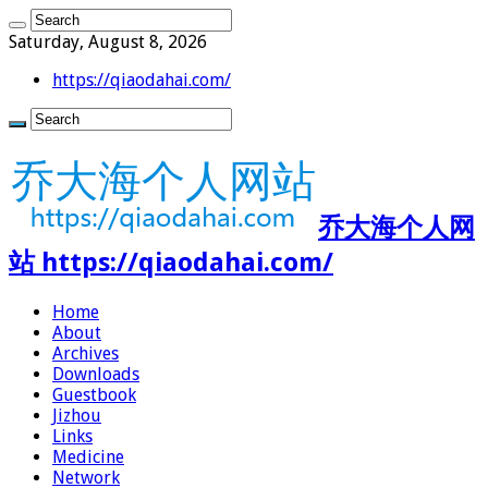
Saturday, August 8, 2026
https://qiaodahai.com/
乔大海个人网
站 https://qiaodahai.com/
Home
About
Archives
Downloads
Guestbook
Jizhou
Links
Medicine
Network