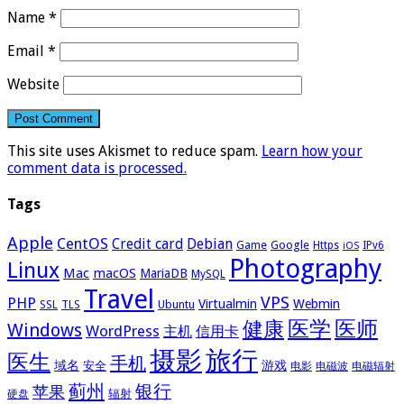
Name
*
Email
*
Website
This site uses Akismet to reduce spam.
Learn how your
comment data is processed.
Tags
Apple
CentOS
Credit card
Debian
Google
Game
Https
IPv6
iOS
Photography
Linux
Mac
macOS
MariaDB
MySQL
Travel
VPS
PHP
Virtualmin
Webmin
Ubuntu
SSL
TLS
医学
医师
健康
Windows
WordPress
主机
信用卡
摄影
旅行
医生
手机
域名
游戏
安全
电影
电磁波
电磁辐射
蓟州
银行
苹果
辐射
硬盘