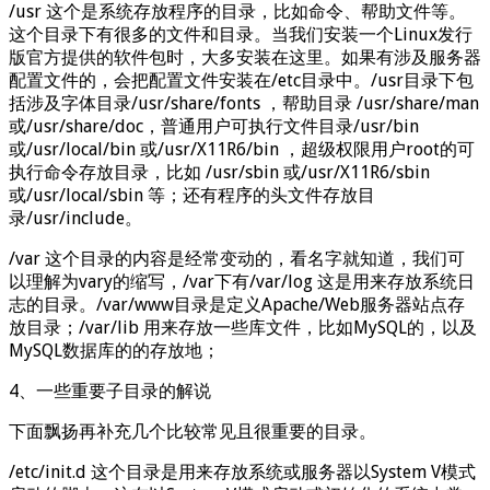
/usr 这个是系统存放程序的目录，比如命令、帮助文件等。
这个目录下有很多的文件和目录。当我们安装一个Linux发行
版官方提供的软件包时，大多安装在这里。如果有涉及服务器
配置文件的，会把配置文件安装在/etc目录中。/usr目录下包
括涉及字体目录/usr/share/fonts ，帮助目录 /usr/share/man
或/usr/share/doc，普通用户可执行文件目录/usr/bin
或/usr/local/bin 或/usr/X11R6/bin ，超级权限用户root的可
执行命令存放目录，比如 /usr/sbin 或/usr/X11R6/sbin
或/usr/local/sbin 等；还有程序的头文件存放目
录/usr/include。
/var 这个目录的内容是经常变动的，看名字就知道，我们可
以理解为vary的缩写，/var下有/var/log 这是用来存放系统日
志的目录。/var/www目录是定义Apache/Web服务器站点存
放目录；/var/lib 用来存放一些库文件，比如MySQL的，以及
MySQL数据库的的存放地；
4、一些重要子目录的解说
下面飘扬再补充几个比较常见且很重要的目录。
/etc/init.d 这个目录是用来存放系统或服务器以System V模式