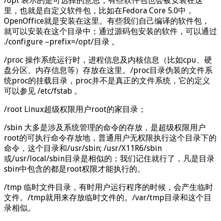
/opt 表示的是可选择的意思，有些软件包也会被安装在这
里，也就是自定义软件包，比如在Fedora Core 5.0中，
OpenOffice就是安装在这里。有些我们自己编译的软件包，
就可以安装在这个目录中；通过源码包安装的软件，可以通过
./configure –prefix=/opt/目录 。
/proc 操作系统运行时，进程信息及内核信息（比如cpu、硬
盘分区、内存信息等）存放在这里。/proc目录伪装的文件系
统proc的挂载目录，proc并不是真正的文件系统，它的定义
可以参见 /etc/fstab 。
/root Linux超级权限用户root的家目录；
/sbin 大多是涉及系统管理的命令的存放，是超级权限用户
root的可执行命令存放地，普通用户无权限执行这个目录下的
命令，这个目录和/usr/sbin; /usr/X11R6/sbin
或/usr/local/sbin目录是相似的；我们记住就行了，凡是目录
sbin中包含的都是root权限才能执行的。
/tmp 临时文件目录，有时用户运行程序的时候，会产生临时
文件。/tmp就用来存放临时文件的。/var/tmp目录和这个目
录相似。