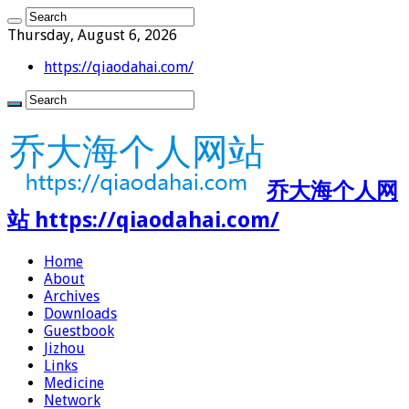
Thursday, August 6, 2026
https://qiaodahai.com/
乔大海个人网
站 https://qiaodahai.com/
Home
About
Archives
Downloads
Guestbook
Jizhou
Links
Medicine
Network