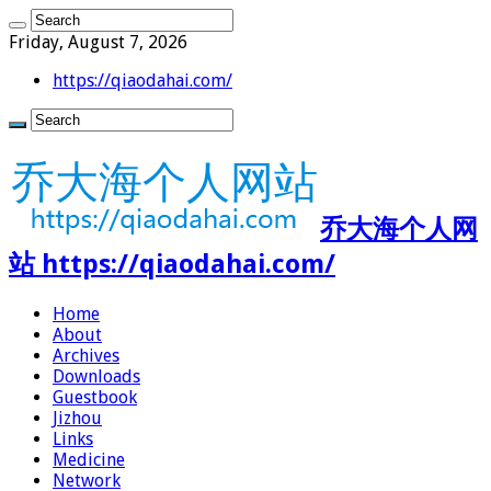
Friday, August 7, 2026
https://qiaodahai.com/
乔大海个人网
站 https://qiaodahai.com/
Home
About
Archives
Downloads
Guestbook
Jizhou
Links
Medicine
Network