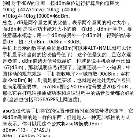
[例] 对于40W的功率，按dBm单位进行折算后的值应为：
10log（40W/1mw)=10log（40000）
=10log4+10log10000=46dBm。
总之，dB是两个量之间的比值，表示两个量间的相对大小，
而dBm则是表示功率绝对大小的值。在dB，dBm计算中，要
注意基本概念，用一个dBm减另外一个dBm时，得到的结果
是dB，如：30dBm – 0dBm = 30dB。
手机上显示的数字的单位是dBm(可以用ALT+NMLL就可以让
手机显示出当前的接收信号值了)，这个值是负的，且它永远
是负值，dBm值越大信号就越好，也就是说手机会显示比如
-67(dBm)，那就说明信号很强了。这里还说一个小知识：中
国移动的规范规定，手机接收电平>=(城市取-90dBm；乡村
取-94dBm) 时，则满足覆盖要求，也就是说此处无线信号强
度满足覆盖要求。-67dBm要比-90dBm信号要强20多个dB，
那么它在打电话接通成功率和通话过程中的话音质量都会好的
多(当然也包括EDGE/GPRS上网速度)。
asu
仅仅代表手机将它的位置传递给附近的信号塔的速率。它
和dBm测量的是一样的东西，但是是以一种更加线性的方式
来表示。你可以用这个公式将asu转换成dBm：
dBm=-113+（2*ASU）
例如：-69dBm 22 asu