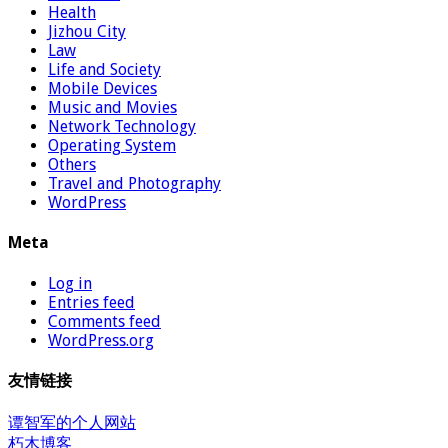
Health
Jizhou City
Law
Life and Society
Mobile Devices
Music and Movies
Network Technology
Operating System
Others
Travel and Photography
WordPress
Meta
Log in
Entries feed
Comments feed
WordPress.org
友情链接
谭智军的个人网站
朽木博客