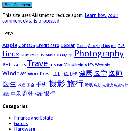
This site uses Akismet to reduce spam.
Learn how your
comment data is processed.
Tags
Apple
CentOS
Credit card
Debian
Google
Game
Https
IPv6
iOS
Photography
Linux
Mac
macOS
MariaDB
MySQL
Travel
VPS
PHP
Virtualmin
Webmin
Ubuntu
SSL
TLS
医学
医师
健康
Windows
WordPress
主机
信用卡
摄影
旅行
医生
手机
域名
游戏
安全
电影
电磁波
电磁辐射
蓟州
银行
苹果
辐射
硬盘
Categories
Finance and Estate
Games
Hardware