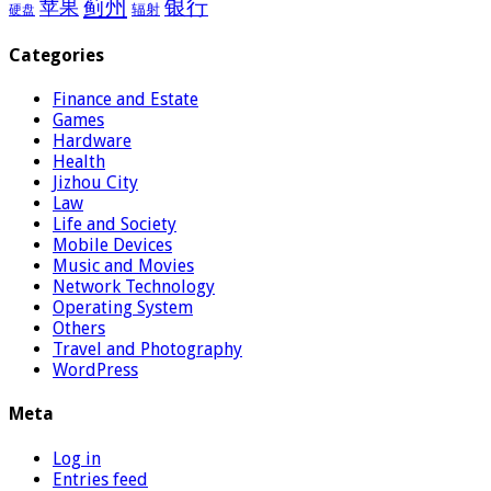
蓟州
银行
苹果
辐射
硬盘
Categories
Finance and Estate
Games
Hardware
Health
Jizhou City
Law
Life and Society
Mobile Devices
Music and Movies
Network Technology
Operating System
Others
Travel and Photography
WordPress
Meta
Log in
Entries feed