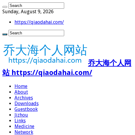
Sunday, August 9, 2026
https://qiaodahai.com/
乔大海个人网
站 https://qiaodahai.com/
Home
About
Archives
Downloads
Guestbook
Jizhou
Links
Medicine
Network