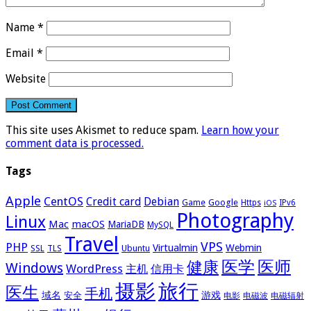
Name
*
Email
*
Website
This site uses Akismet to reduce spam.
Learn how your
comment data is processed.
Tags
Apple
CentOS
Credit card
Debian
Google
Game
Https
IPv6
iOS
Photography
Linux
Mac
macOS
MariaDB
MySQL
Travel
VPS
PHP
Virtualmin
Webmin
Ubuntu
SSL
TLS
医学
医师
健康
Windows
WordPress
主机
信用卡
摄影
旅行
医生
手机
域名
游戏
安全
电影
电磁波
电磁辐射