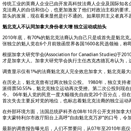
传统工业的英裔人企业已由开发高科技法裔人企业及国际知名
克法裔人的自信和信心，也更加激发了他们对政治主权的要求。
苗头的发展，现在看来显然是行不通的。如果联邦主义者真不
魁北克人不认同加拿大身份者大增 独立运动或抬头
2010年底，有70%的魁北克法裔认为自己只是或首先是魁北
张独立的魁人党在6个月前致函世界各国1600名民选领袖，
根据加拿大研究学会(Association for Canadian
才是加拿大人。加拿大研究学会执行主任杰克杰德瓦布认为，
调查显示仅有1%的法裔魁北克人完全效忠加拿大，魁北克最
在历史上，魁北克曾有过两次独立公投。 1980年，独立支持者以
派得票50.55%，魁北克独立运动再次受挫。第二次公投到现
今。 06年魁人党的民意一度大幅领先自由党20个百分点，但
首次失去主要反对党的地位，也标志着魁北克法裔的独立运动
在外部环境方面，法国总统萨科齐在08年10月公开支持加拿
拿大蒙特利尔市政厅阳台上高呼“自由魁北克万岁“的口号，令
最新的调查报告曝光后，人们不禁要问，从07年至2010年