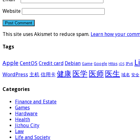
Website
This site uses Akismet to reduce spam.
Learn how your comme
Tags
L
Apple
CentOS
Credit card
Debian
Google
Game
Https
IPv6
iOS
医学
医师
医生
健康
WordPress
主机
信用卡
域名
安全
Categories
Finance and Estate
Games
Hardware
Health
Jizhou City
Law
Life and Society