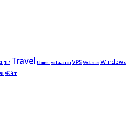
Travel
Windows
VPS
Virtualmin
Webmin
Ubuntu
SL
TLS
银行
射