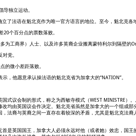
加倡导独立运动。
法案确立了法语在魁北克作为唯一官方语言的地位。至今，魁北克各
差20个百分点的票数落败。
英裔（多为工商界）人士、以及许多英裔企业搬离蒙特利尔到隔壁的O
会反对党。
分点的微小差距落败。
在议会表示，他愿意承认操法语的魁北克省为加拿大的“NATION”。
会制的形式，称之为西敏寺模式（WEST MINISTRE）。
修改均由英国议会作决定。魁北克省虽然是加拿大的一个组成部
因，法裔与英裔之间一直存在着较深的矛盾，尤其是魁北克法裔
首是英国国王，加拿大人必须永远对他（或者她）效忠，国王的