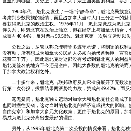
甚至打到哪里。历史上，加拿大为了宗主国英国的利益，参加了
1960年代，魁北克发生了一场“宁静革命”，魁北克民族意
考虑到少数民族的感情，而且占加拿大当时人口三分之一的魁北
要获得魁北克的政治主权。1976年11月，魁北克党成为魁北
伴关系，即魁北克在政治上独立，但在经济上与加拿大结合，包
成票占40.44%，反对票占59.56%。魁北克第一次独立运动以
公投之后，尽管联邦总理特鲁多遵守承诺，将制宪的权利从
没有动，所有想成为加拿大公民的人必须向她伏首称臣，宣誓
花费三千万）。因此魁北克对这部没有考虑到魁北克人的利益和
魁北克签名的地方至今还是空白。因此大多数的魁北克的法裔
于加拿大政治权利之外。
二十多年来，魁北克与联邦政府及其它省份展开了无数次修宪
行第二次公投，投票结果两派势均力敌，赞成占49.42%，而反
毫无疑问，魁北克独立运动对加拿大和魁北克社会造成了影响。
也同时搬往安省，这对当时的魁北克的经济造成很大的影响。
自由宪章》和加拿大多元文化政策；更由于魁北克的原因，加
易成为魁北克分离出去最好的理由。
另外，从1995年魁北克第二次公投的情况来看，魁北克独立