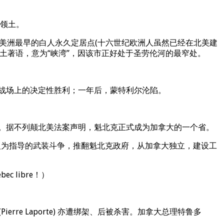
国领土。
岸，这是整个北美洲最早的白人永久定居点(十六世纪欧洲人虽然已经在北美建
的土著语，意为“峡湾”，因该市正好处于圣劳伦河的最窄处。
美战场上的决定性胜利；一年后，蒙特利尔沦陷。
家。据不列颠北美法案声明，魁北克正式成为加拿大的一个省。
行以马克思主义为指导的武装斗争，推翻魁北克政府，从加拿大独立，建设工
 libre！）
erre Laporte) 亦遭绑架、后被杀害。加拿大总理特鲁多