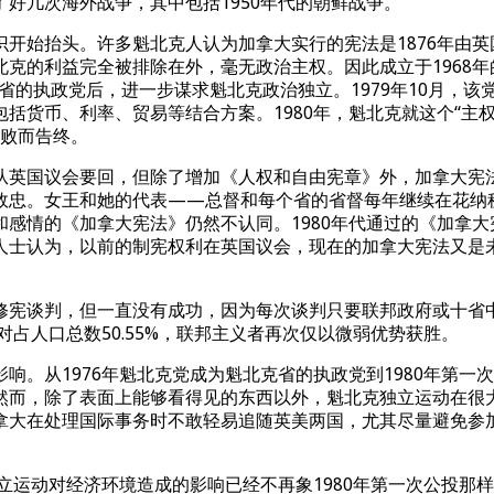
好几次海外战争，其中包括1950年代的朝鲜战争。
识开始抬头。许多魁北克人认为加拿大实行的宪法是1876年由
克的利益完全被排除在外，毫无政治主权。因此成立于1968
克省的执政党后，进一步谋求魁北克政治独立。1979年10月，
括货币、利率、贸易等结合方案。1980年，魁北克就这个“主
失败而告终。
英国议会要回，但除了增加《人权和自由宪章》外，加拿大宪法
效忠。女王和她的代表——总督和每个省的省督每年继续在花纳
感情的《加拿大宪法》仍然不认同。1980年代通过的《加拿
人士认为，以前的制宪权利在英国议会，现在的加拿大宪法又是
谈判，但一直没有成功，因为每次谈判只要联邦政府或十省中的
对占人口总数50.55%，联邦主义者再次仅以微弱优势获胜。
从1976年魁北克党成为魁北克省的执政党到1980年第一
然而，除了表面上能够看得见的东西以外，魁北克独立运动在很
拿大在处理国际事务时不敢轻易追随英美两国，尤其尽量避免参
运动对经济环境造成的影响已经不再象1980年第一次公投那