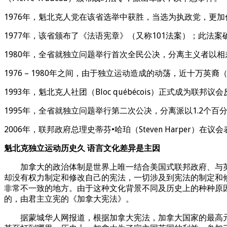
1976年，魁北克人党在该省选举中获胜，当选为执政党，更
1977年，该省颁布了《法语宪章》（又称101法案）；此
1980年，全省就独立问题举行首次全民公决，分离主义者以相
1976 – 1980年之间，由于独立运动造成的动荡，近十万
1993年，魁北克人社团（Bloc québécois）正式成为联邦议
1995年，全省就独立问题举行第二次公决，分离派以1.2个百
2006年，联邦政府总理史蒂芬•哈珀（Steven Harper）
魁北克独立运动历史久 语言文化差异是主因
加拿大的政治体制是世界上唯一结合美国式联邦政府、与英国式议
却没有权力制定和修改自己的宪法，一切涉及到宪法的制定和
非常不一致的地方。由于这种文化背景不同及历史上的种种原
的，由君主立宪的《加拿大宪法》。
据蒙城华人网报道，根据加拿大宪法，加拿大国家的最高元