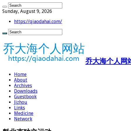
Sunday, August 9, 2026
https://qiaodahai.com/
乔大海个人网站 ht
Home
About
Archives
Downloads
Guestbook
Jizhou
Links
Medicine
Network