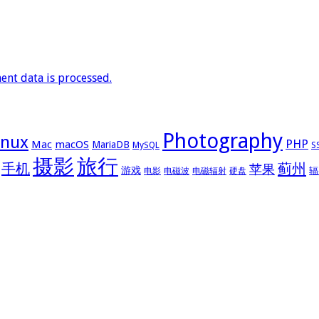
nt data is processed.
Photography
inux
PHP
Mac
macOS
MariaDB
MySQL
S
摄影
旅行
手机
蓟州
苹果
游戏
辐
电影
电磁波
电磁辐射
硬盘