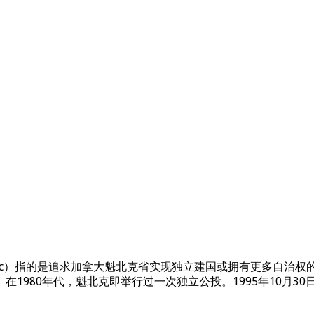
te du Québec）指的是追求加拿大魁北克省实现独立建国或拥有
1980年代，魁北克即举行过一次独立公投。1995年10月3