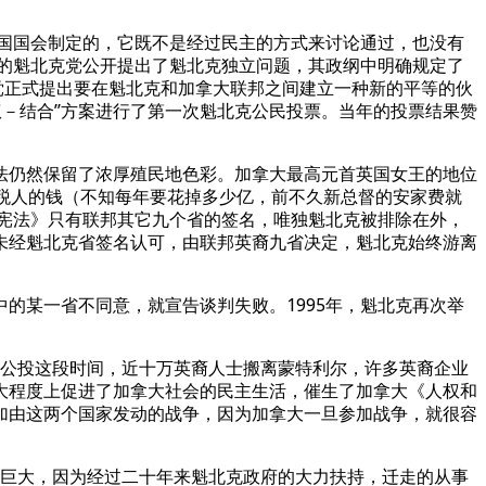
英国国会制定的，它既不是经过民主的方式来讨论通过，也没有
年的魁北克党公开提出了魁北克独立问题，其政纲中明确规定了
该党正式提出要在魁北克和加拿大联邦之间建立一种新的平等的伙
权－结合”方案进行了第一次魁北克公民投票。当年的投票结果赞
仍然保留了浓厚殖民地色彩。加拿大最高元首英国女王的地位
税人的钱（不知每年要花掉多少亿，前不久新总督的安家费就
大宪法》只有联邦其它九个省的签名，唯独魁北克被排除在外，
未经魁北克省签名认可，由联邦英裔九省决定，魁北克始终游离
某一省不同意，就宣告谈判失败。1995年，魁北克再次举
次公投这段时间，近十万英裔人士搬离蒙特利尔，许多英裔企业
大程度上促进了加拿大社会的民主生活，催生了加拿大《人权和
加由这两个国家发动的战争，因为加拿大一旦参加战争，就很容
样巨大，因为经过二十年来魁北克政府的大力扶持，迁走的从事