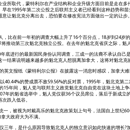
企业所取代，蒙特利尔在产业结构和企业升级方面目前是走在多
早在1995年第二次公投之后联邦主义者已经看到这种趋势和
愿意让魁北克分离出去，恐怕要在修改宪法方面做出一定的让步
克人，比在前一年初的调查大幅上升了16个百分点，18岁到24岁
称即将推动第三次魁北克独立公投。在去年的魁北克省庆之际，魁
 Studies)于2010年底进行的最新国民身份认同调查，三成一的法
这一结果说明越来越多的魁北克人想脱离加拿大，这将对魁北克
大的英文报纸《蒙特利尔公报》在披露这一消息时感叹，加拿大难
40.44%的赞成票不敌59.56%的反对票，1995年，魁北克
在的15年间，魁人党与联邦主义政党魁北克自由党在这块土地上争
在07年的魁省选举中，魁人党仅获36个议员席位，落后于新成立
再次跌入低谷。
大统一，被视为对戴高乐的魁北克政策划上句号，法国自上世纪60
加拿大政府大为不满。
底仅仅三年，是什么原因导致魁北克人的独立意识如此快速的增长