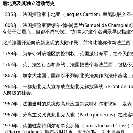
魁北克及其独立运动简史
1535年，法国探险家卡地亚（Jacques Cartier）率船队驶
1608年，法国探险家萨缪尔•德•尚普兰(Samuel de Cha
有若干定居点，但都不成气候)。“加拿大”这个名词最早仅指这
此后法国开始向该新发现的大陆移民，并将此地称作新法兰西（La n
1759年，为争夺对该地区的控制权，英国派出海军，在今天
1763年，英、法签订巴黎条约，法国把整个新法兰西，包括
1867年，加拿大建国，国家以不列颠北美法案作为法律基础
1963年，一群魁北克人宣布成立魁北克解放阵线（Front de 
人阶级的社会。
1967年，法国当时的总统戴高乐应邀到蒙特利尔市访问，发表了著名的
1967年，分离主义政党魁北克人党（Parti québécois）在政客R
1970年，英国驻蒙特利尔领事克罗斯（James Richard C
（Pierre Trudeau）颁布战时法令，派出军队，以平息事件。