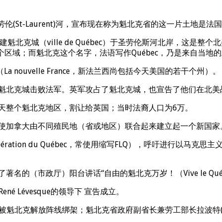
入圣劳伦(St-Laurent)河，宣布现在称为魁北克省的这一片土地是法
mplain)建魁北克城（ville de Québec）于圣劳伦斯河北
个区域；而魁北克这个名字，法语写作Québec，乃是来自当地
ouvelle France，新法兰西尚包括今天美国的若干个州）。
的魁北克城击败法军。英军攻占了魁北克城，也宣告了他们在北
今天整个魁北克地区，割让给英国；当时法裔人口为6万。
，使加拿大由不同殖民地（省或地区）联合起来建立起一个新国
libération du Québec，常使用缩写FLQ），呼吁进
（市政厅）阳台讲话“自由的魁北克万岁！（Vive le Québec
ené Lévesque的领导下 宣告成立。
ross）被魁北克解放阵线绑架；魁北克省政府副省长兼劳工部长拉波特(Pi