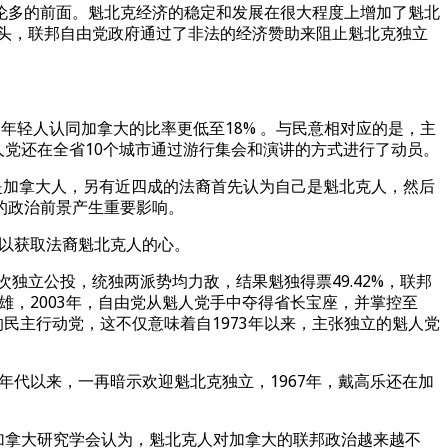
伦多的前面。魁北克经济的稳定和发展在很大程度上增加了魁北
苗头，联邦自由党政府通过了非法的经济赞助来阻止魁北克独立
。
的年轻人认同加拿大的比率更低至18% 。与民意相对应的是，主
人党还在全省10个城市通过游行集会和演讲的方式进行了动员。
裔不承认自己是加拿大人，另有近四成的法裔首先认为自己是魁北克人，然后
的政治前景产生重要影响。
以获取法裔魁北克人的心。
第二次独立公投，统独两派势均力敌，结果魁独得票49.42%，联邦
雄，2003年，自由党从魁人党手中夺得省长宝座，并掌控至
的民主行动党，这不仅意味着自1973年以来，主张独立的魁人党
年代以来，一再暗示欢迎魁北克独立，1967年，戴高乐还在加
?加拿大研究学会认为，魁北克人对加拿大的联邦政治越来越不