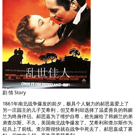
剧 情 Story
1861年南北战争爆发的前夕，极具个人魅力的郝思嘉爱上了
另一庄园主的儿子艾希利，但艾希利却选择了温柔善良的韩媚
兰为终身伴侣。郝思嘉为了维护自尊，抢先嫁给了韩媚兰的弟
弟查尔斯。不久，美国南北战争爆发了。艾希利和查尔斯作为
征兵上了前线。查尔斯很快就在战争中死去了。郝思嘉成了寡