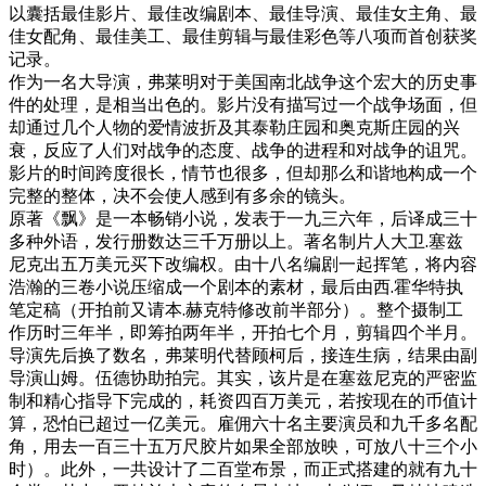
以囊括最佳影片、最佳改编剧本、最佳导演、最佳女主角、最
佳女配角、最佳美工、最佳剪辑与最佳彩色等八项而首创获奖
记录。
作为一名大导演，弗莱明对于美国南北战争这个宏大的历史事
件的处理，是相当出色的。影片没有描写过一个战争场面，但
却通过几个人物的爱情波折及其泰勒庄园和奥克斯庄园的兴
衰，反应了人们对战争的态度、战争的进程和对战争的诅咒。
影片的时间跨度很长，情节也很多，但却那么和谐地构成一个
完整的整体，决不会使人感到有多余的镜头。
原著《飘》是一本畅销小说，发表于一九三六年，后译成三十
多种外语，发行册数达三千万册以上。著名制片人大卫.塞兹
尼克出五万美元买下改编权。由十八名编剧一起挥笔，将内容
浩瀚的三卷小说压缩成一个剧本的素材，最后由西.霍华特执
笔定稿（开拍前又请本.赫克特修改前半部分）。整个摄制工
作历时三年半，即筹拍两年半，开拍七个月，剪辑四个半月。
导演先后换了数名，弗莱明代替顾柯后，接连生病，结果由副
导演山姆。伍德协助拍完。其实，该片是在塞兹尼克的严密监
制和精心指导下完成的，耗资四百万美元，若按现在的币值计
算，恐怕已超过一亿美元。雇佣六十名主要演员和九千多名配
角，用去一百三十五万尺胶片如果全部放映，可放八十三个小
时）。此外，一共设计了二百堂布景，而正式搭建的就有九十