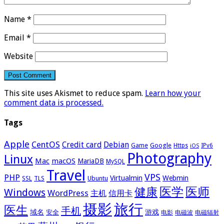
Name
*
Email
*
Website
This site uses Akismet to reduce spam.
Learn how your
comment data is processed.
Tags
Apple
CentOS
Credit card
Debian
Google
Game
Https
IPv6
iOS
Photography
Linux
Mac
macOS
MariaDB
MySQL
Travel
VPS
PHP
Virtualmin
Webmin
Ubuntu
SSL
TLS
医学
医师
健康
Windows
WordPress
主机
信用卡
摄影
旅行
医生
手机
域名
游戏
安全
电影
电磁波
电磁辐射