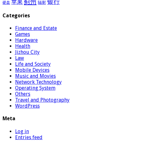
蓟州
银行
苹果
辐射
硬盘
Categories
Finance and Estate
Games
Hardware
Health
Jizhou City
Law
Life and Society
Mobile Devices
Music and Movies
Network Technology
Operating System
Others
Travel and Photography
WordPress
Meta
Log in
Entries feed