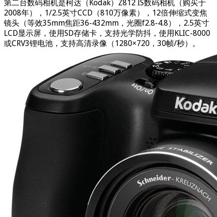
第二台数码相机是柯达（Kodak）Z812 IS数码相机（购买于
2008年），1/2.5英寸CCD（810万像素），12倍伸缩式变焦
镜头（等效35mm焦距36-432mm，光圈f2.8-4.8），2.5英寸
LCD显示屏，使用SD存储卡，支持光学防抖，使用KLIC-8000
或CRV3锂电池，支持高清录像（1280×720，30帧/秒）。