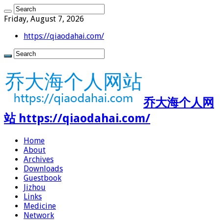
Friday, August 7, 2026
https://qiaodahai.com/
乔大海个人网
站 https://qiaodahai.com/
Home
About
Archives
Downloads
Guestbook
Jizhou
Links
Medicine
Network