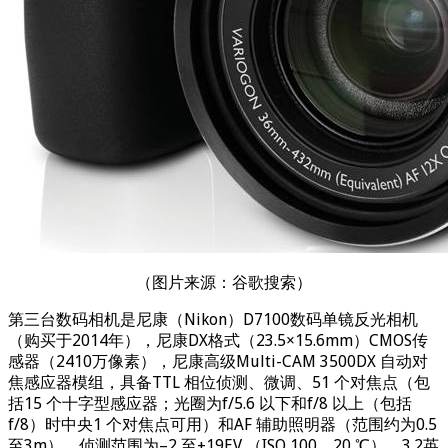
（图片来源：谷歌搜索）
第三台数码相机是尼康（Nikon）D7100数码单镜反光相机
（购买于2014年），尼康DX格式（23.5×15.6mm）CMOS传
感器（2410万像素），尼康高级Multi-CAM 3500DX 自动对
焦感应器模组，具备TTL 相位侦测、微调、51 个对焦点（包
括15 个十字型感应器；光圈为f/5.6 以下和f/8 以上（包括
f/8）时中央1 个对焦点可用）和AF 辅助照明器（范围约为0.5
至3m），侦测范围为–2 至+19EV （ISO 100、20 ℃），3.2英