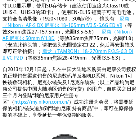
寸LCD显示屏，使用SD存储卡（建议使用速度为Class10或
UHS-I、UHS-3的SD卡），使用EN-EL15 锂离子可充电电池，
支持全高清录像（1920×1080，30帧/秒）。镜头有：
尼康
（Nikon）AF-S DX 尼克尔 18-105mm f/3.5-5.6G ED VR
（等
效35mm焦距27-157.5mm，光圈f3.5-5.6）；
尼康（Nikon）
AF 尼克尔 50mm f/1.8D
（等效35mm焦距75mm，光圈f1.8）
（安装此镜头前，请把镜头光圈锁定在F22，然后再安装镜头
即可正常拍摄）；
腾龙（TAMRON）18-270mm F/3.5-6.3 Di
II VC PZD
（等效35mm焦距28-419mm，光圈f3.5-6.3）。
自2013年12月1日起，凡在中国大陆地区购买由尼康公司授权
的正规销售渠道销售的尼康数码单反相机D系列、Nikon 1可
换镜数码相机、尼克尔镜头及1尼克尔镜头（以上产品均为尼
康公司提供中国大陆地区销售的行货）的用户，自购买之日起
三个月内登陆“我的尼康用户注册专
区”（
https://my.nikon.com.cn/
）成功注册为会员，将需要延
保的相机/镜头追加到“我的尼康 持有商品”中，即可在原保修
期的基础上，享受延长一年保修期的服务。