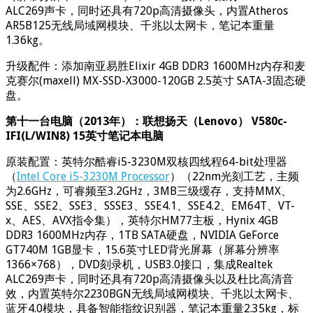
ALC269声卡，同时还具有720p高清摄像头，内置Atheros
AR5B125无线局域网模块、千兆以太网卡，笔记本重量
1.36kg。
升级配件：添加南亚易胜Elixir 4GB DDR3 1600MHz内存和麦
克赛尔(maxell) MX-SSD-X3000-120GB 2.5英寸 SATA-3固态硬
盘。
第十一台电脑（2013年）：联想扬天（Lenovo） V580c-
IFI(L/WIN8) 15英寸笔记本电脑
原装配置：英特尔酷睿i5-3230M双核四线程64-bit处理器
（
Intel Core i5-3230M Processor
）（22nm光刻工艺，主频
为2.6GHz，可睿频至3.2GHz，3MB三级缓存，支持MMX、
SSE、SSE2、SSE3、SSSE3、SSE4.1、SSE4.2、EM64T、VT-
x、AES、AVX指令集），英特尔HM77主板，Hynix 4GB
DDR3 1600MHz内存，1TB SATA硬盘，NVIDIA GeForce
GT740M 1GB显卡，15.6英寸LED背光屏幕（屏幕分辨率
1366×768），DVD刻录机，USB3.0接口，集成Realtek
ALC269声卡，同时还具有720p高清摄像头以及杜比高清音
效，内置英特尔2230BGN无线局域网模块、千兆以太网卡、
蓝牙4.0模块，具备智能指纹识别器，笔记本重量2.35kg，标