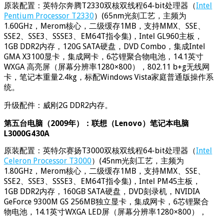
原装配置：英特尔奔腾T2330双核双线程64-bit处理器（
Intel
Pentium Processor T2330
）(65nm光刻工艺，主频为
1.60GHz，Merom核心，二级缓存1MB，支持MMX、SSE、
SSE2、SSE3、SSSE3、EM64T指令集)，Intel GL960主板，
1GB DDR2内存，120G SATA硬盘，DVD Combo，集成Intel
GMA X3100显卡，集成网卡，6芯锂聚合物电池，14.1英寸
WXGA 高亮屏（屏幕分辨率1280×800），802.11 b+g无线网
卡，笔记本重量2.4kg，标配Windows Vista家庭普通版操作系
统。
升级配件：威刚2G DDR2内存。
第五台电脑（2009年）：联想（Lenovo）笔记本电脑
L3000G430A
原装配置：英特尔赛扬T3000双核双线程64-bit处理器（
Intel
Celeron Processor T3000
）(45nm光刻工艺，主频为
1.80GHz，Merom核心，二级缓存1MB，支持MMX、SSE、
SSE2、SSE3、SSSE3、EM64T指令集)，Intel PM45主板，
1GB DDR2内存，160GB SATA硬盘，DVD刻录机，NVIDIA
GeForce 9300M GS 256MB独立显卡，集成网卡，6芯锂聚合
物电池，14.1英寸WXGA LED屏（屏幕分辨率1280×800），