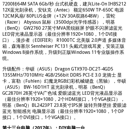
7200转64M SATA 6Gb/秒 台式机硬盘，建兴Lite-On IHBS212
12X蓝光刻录机，安钛克（Antec） 额定650W TP-650C 电源
12CM风扇/ 80PLUS金牌（+12V 30A双路648W），雷蛇
（Razer） Abyssus 鼠标（3500dpi光学传感器），明基
（BenQ） GW2760 27英寸MVA黑锐丽屏 护眼不闪屏滤蓝光
LED背光液晶显示器（最佳分辨率1920×1080，1个DVI接
口），漫步者（EDIFIER） R1000TC 北美版 2.0声道 多媒体音
箱，森海塞尔 Sennheiser PC131 头戴式游戏耳麦，安装正版
Windows 8操作系统，升级到正版Windows 11专业版操作系
统。
升级配件：华硕（ASUS）Dragon GTX970-DC2T-4GD5
1355MHz/7010MHz 4GB/256bit DDR5 PCI-E 3.0 龙骑士 显
卡，富勒（Fuhlen）幻魔龙RGB幻彩机械键盘（黑轴），华硕
（ASUS） BW-16D1HT 蓝光刻录机，明基（BenQ）
GC2870H 28英寸VA广色域 爱眼滤蓝光 LED背光液晶显示器
（最佳分辨率1920×1080，2个HDMI接口，1个VGA接口），
明基（BenQ）BL2423PT 23.8英寸IPS屏 旋转升降壁挂 爱眼滤
蓝光 智能感光 电脑显示器（最佳分辨率1920×1080，1个DP
接口，1个DVI接口，1个VGA接口）。
第十三台电脑（2017年）：DIY电脑一台