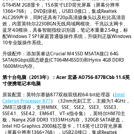
GT645M 2GB显卡，15.6英寸LED背光屏幕（屏幕分辨率
1366×768），DVD刻录机，USB3.0接口，集成Realtek
ALC269声卡，同时还具有720p高清摄像头以及杜比高清音
效，内置英特尔2230BGN无线局域网模块、千兆以太网卡、
蓝牙4.0模块，具备智能指纹识别器，笔记本重量2.54kg，标
配Windows 7 SP1家庭普通版操作系统，升级到正版Windows
10专业版操作系统。
升级配件：添加英睿达Crucial M4 SSD MSATA接口 64G
SATA(6Gbps)固态硬盘(CT064M4SSD3)和Hynix 4GB DDR3
1600MHz内存。
第十台电脑（2013年）：Acer 宏碁 AO756-877BCbb 11.6英
寸便携笔记本电脑
原装配置：英特尔赛扬877双核双线程64-bit处理器（
Intel
Celeron Processor 877
）（32nm光刻工艺，主频为1.4GHz，
2MB三级缓存，支持MMX、SSE、SSE2、SSE3、SSSE3、
SSE4.1、SSE4.2、EM64T、VT-x指令集），英特尔HM70主
板，Nanya 2GB DDR3 1333MHz内存，320GB SATA硬盘，
Intel HD Graphics 2000核芯显卡，11.6英寸LED背光屏幕
（屏幕分辨率1366×768），USB2.0接口，集成Realtek