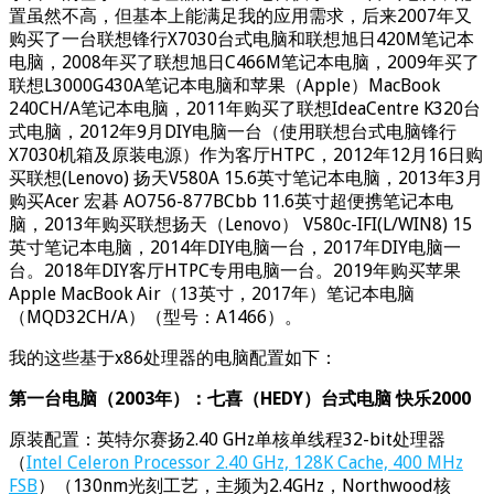
置虽然不高，但基本上能满足我的应用需求，后来2007年又
购买了一台联想锋行X7030台式电脑和联想旭日420M笔记本
电脑，2008年买了联想旭日C466M笔记本电脑，2009年买了
联想L3000G430A笔记本电脑和苹果（Apple）MacBook
240CH/A笔记本电脑，2011年购买了联想IdeaCentre K320台
式电脑，2012年9月DIY电脑一台（使用联想台式电脑锋行
X7030机箱及原装电源）作为客厅HTPC，2012年12月16日购
买联想(Lenovo) 扬天V580A 15.6英寸笔记本电脑，2013年3月
购买Acer 宏碁 AO756-877BCbb 11.6英寸超便携笔记本电
脑，2013年购买联想扬天（Lenovo） V580c-IFI(L/WIN8) 15
英寸笔记本电脑，2014年DIY电脑一台，2017年DIY电脑一
台。2018年DIY客厅HTPC专用电脑一台。2019年购买苹果
Apple MacBook Air（13英寸，2017年）笔记本电脑
（MQD32CH/A）（型号：A1466）。
我的这些基于x86处理器的电脑配置如下：
第一台电脑（2003年）：七喜（HEDY）台式电脑 快乐2000
原装配置：英特尔赛扬2.40 GHz单核单线程32-bit处理器
（
Intel Celeron Processor 2.40 GHz, 128K Cache, 400 MHz
FSB
）（130nm光刻工艺，主频为2.4GHz，Northwood核