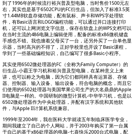
到了1996年的时候流行裕兴普及型电脑，当时售价1500元左
右，其实也是基于6502CPU的FC衍生品，但加入了标准3.5英
寸1.44MB软盘存储功能，配有鼠标、声卡和WPS字处理软
件，有Basic语言和LOGO编程功能，可以通过并口连接打印
机，还可以上网浏览文字信息，保存在软盘上的WPS文档可以
在当时主流的486电脑上编辑使用，配备的标准x86微机键盘
手感也不错。我也缠着父母买了一台，还另外买了一台单色显
示器，当时高兴的不得了，正好学校里也开设了Basic课程，
学到了一些基础编程知识，自己编写了很多Basic小程序。
其实使用6502微处理器的FC（全称为Family Computer）的
衍生品-小霸王学习机和裕兴普及型电脑，在某种意义上来
讲，也可以称之为电脑，因为它们都同样具有运算器、存储
器、控制器、输入设备、输出设备，符合电脑的概念，而且它
们使用的6502处理器与美国苹果公司生产的大名鼎鼎的Apple
II电脑是一样的。中国研制的微型计算机-中华学习机，也是以
6502微处理器作为中央处理器，并配有汉字系统和其他软
件，与Apple II计算机系统兼容。
1999年至2004年，我在医科大学就读五年制临床医学专业，
期间我建立了自己的个人网站，并于2003年购买了第一台属
于自己的基于x86处理器的电脑-七喜快乐2000台式电脑，配