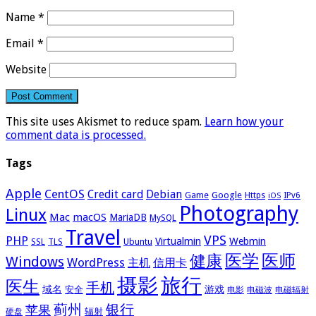
Name
*
Email
*
Website
This site uses Akismet to reduce spam.
Learn how your
comment data is processed.
Tags
Apple
CentOS
Credit card
Debian
Google
Game
Https
IPv6
iOS
Photography
Linux
Mac
macOS
MariaDB
MySQL
Travel
VPS
PHP
Virtualmin
Webmin
Ubuntu
SSL
TLS
医学
医师
健康
Windows
WordPress
主机
信用卡
摄影
旅行
医生
手机
域名
游戏
安全
电影
电磁波
电磁辐射
蓟州
银行
苹果
辐射
硬盘