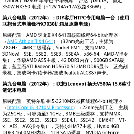
（Antec）GX909 军绿色 中塔机箱，台达【DELTA】 额定
350W NX350 电源（+12V 14A+17A双路336W）。
第八台电脑（2012年）：DIY客厅HTPC专用电脑一台（使用
联想台式电脑锋行X7030机箱及原装电源）
原装配置：AMD 速龙II X4 641四核四线程64-bit处理器
（
AMD Athlon II X4 641
）（32nm光刻工艺，主频为
2.8GHz，4MB二级缓存，Socket FM1，支持MMX、
3DNow!、SSE、SSE2、SSE3、SSE4A、x86-64、AMD-V指令
集），华硕AMD A55主板，4G DDR3内存，500GB SATA硬
盘，蓝宝石ATI Radeon HD5670 512MB DDR5显卡，蓝光刻
录机，集成网卡/读卡器/集成Realtek ALC887声卡。
第九台电脑（2012年）：联想(Lenovo) 扬天V580A 15.6英寸
笔记本电脑
原装配置：英特尔酷睿i5-3210M双核四线程64-bit处理器
（
Intel Core i5-3210M Processor
）（22nm光刻工艺，主频
为2.5GHz，可睿频至3.1GHz，3MB三级缓存，支持MMX、
SSE、SSE2、SSE3、SSSE3、SSE4.1、SSE4.2、EM64T、VT-
x、AES、AVX指令集），英特尔HM77主板，Hynix 4GB
DDR3 1600MHz内存，1TB SATA硬盘，NVIDIA GeForce