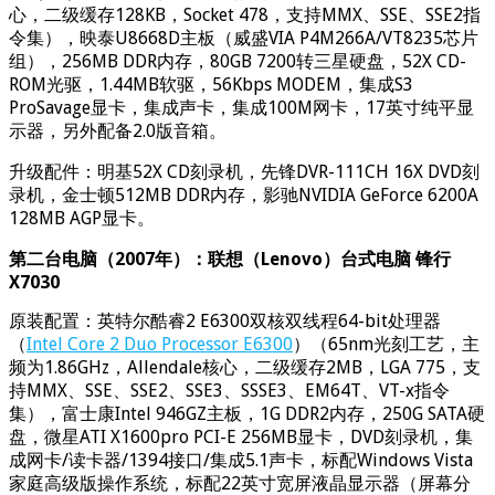
心，二级缓存128KB，Socket 478，支持MMX、SSE、SSE2指
令集），映泰U8668D主板（威盛VIA P4M266A/VT8235芯片
组），256MB DDR内存，80GB 7200转三星硬盘，52X CD-
ROM光驱，1.44MB软驱，56Kbps MODEM，集成S3
ProSavage显卡，集成声卡，集成100M网卡，17英寸纯平显
示器，另外配备2.0版音箱。
升级配件：明基52X CD刻录机，先锋DVR-111CH 16X DVD刻
录机，金士顿512MB DDR内存，影驰NVIDIA GeForce 6200A
128MB AGP显卡。
第二台电脑（2007年）：联想（Lenovo）台式电脑 锋行
X7030
原装配置：英特尔酷睿2 E6300双核双线程64-bit处理器
（
Intel Core 2 Duo Processor E6300
）（65nm光刻工艺，主
频为1.86GHz，Allendale核心，二级缓存2MB，LGA 775，支
持MMX、SSE、SSE2、SSE3、SSSE3、EM64T、VT-x指令
集），富士康Intel 946GZ主板，1G DDR2内存，250G SATA硬
盘，微星ATI X1600pro PCI-E 256MB显卡，DVD刻录机，集
成网卡/读卡器/1394接口/集成5.1声卡，标配Windows Vista
家庭高级版操作系统，标配22英寸宽屏液晶显示器（屏幕分