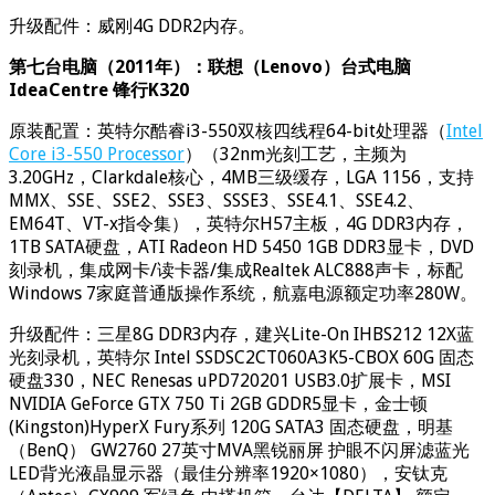
升级配件：威刚4G DDR2内存。
第七台电脑（2011年）：联想（Lenovo）台式电脑
IdeaCentre 锋行K320
原装配置：英特尔酷睿i3-550双核四线程64-bit处理器（
Intel
Core i3-550 Processor
）（32nm光刻工艺，主频为
3.20GHz，Clarkdale核心，4MB三级缓存，LGA 1156，支持
MMX、SSE、SSE2、SSE3、SSSE3、SSE4.1、SSE4.2、
EM64T、VT-x指令集），英特尔H57主板，4G DDR3内存，
1TB SATA硬盘，ATI Radeon HD 5450 1GB DDR3显卡，DVD
刻录机，集成网卡/读卡器/集成Realtek ALC888声卡，标配
Windows 7家庭普通版操作系统，航嘉电源额定功率280W。
升级配件：三星8G DDR3内存，建兴Lite-On IHBS212 12X蓝
光刻录机，英特尔 Intel SSDSC2CT060A3K5-CBOX 60G 固态
硬盘330，NEC Renesas uPD720201 USB3.0扩展卡，MSI
NVIDIA GeForce GTX 750 Ti 2GB GDDR5显卡，金士顿
(Kingston)HyperX Fury系列 120G SATA3 固态硬盘，明基
（BenQ） GW2760 27英寸MVA黑锐丽屏 护眼不闪屏滤蓝光
LED背光液晶显示器（最佳分辨率1920×1080），安钛克