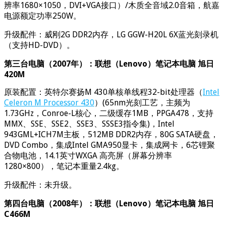
辨率1680×1050，DVI+VGA接口）/木质全音域2.0音箱，航嘉
电源额定功率250W。
升级配件：威刚2G DDR2内存，LG GGW-H20L 6X蓝光刻录机
（支持HD-DVD）。
第三台电脑（2007年）：联想（Lenovo）笔记本电脑 旭日
420M
原装配置：英特尔赛扬M 430单核单线程32-bit处理器（
Intel
Celeron M Processor 430
）(65nm光刻工艺，主频为
1.73GHz，Conroe-L核心，二级缓存1MB，PPGA478，支持
MMX、SSE、SSE2、SSE3、SSSE3指令集)，Intel
943GML+ICH7M主板，512MB DDR2内存，80G SATA硬盘，
DVD Combo，集成Intel GMA950显卡，集成网卡，6芯锂聚
合物电池，14.1英寸WXGA 高亮屏（屏幕分辨率
1280×800），笔记本重量2.4kg。
升级配件：未升级。
第四台电脑（2008年）：联想（Lenovo）笔记本电脑 旭日
C466M