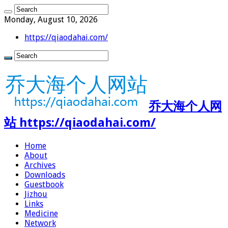
Monday, August 10, 2026
https://qiaodahai.com/
乔大海个人网
站 https://qiaodahai.com/
Home
About
Archives
Downloads
Guestbook
Jizhou
Links
Medicine
Network