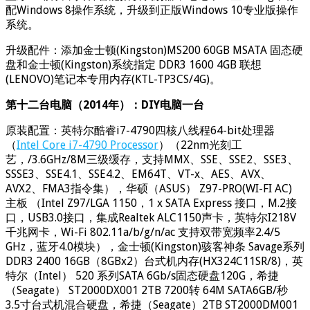
配Windows 8操作系统，升级到正版Windows 10专业版操作
系统。
升级配件：添加金士顿(Kingston)MS200 60GB MSATA 固态硬
盘和金士顿(Kingston)系统指定 DDR3 1600 4GB 联想
(LENOVO)笔记本专用内存(KTL-TP3CS/4G)。
第十二台电脑（2014年）：DIY电脑一台
原装配置：英特尔酷睿i7-4790四核八线程64-bit处理器
（
Intel Core i7-4790 Processor
）（22nm光刻工
艺，/3.6GHz/8M三级缓存，支持MMX、SSE、SSE2、SSE3、
SSSE3、SSE4.1、SSE4.2、EM64T、VT-x、AES、AVX、
AVX2、FMA3指令集），华硕（ASUS） Z97-PRO(WI-FI AC)
主板 （Intel Z97/LGA 1150，1 x SATA Express 接口，M.2接
口，USB3.0接口，集成Realtek ALC1150声卡，英特尔I218V
千兆网卡，Wi-Fi 802.11a/b/g/n/ac 支持双带宽频率2.4/5
GHz，蓝牙4.0模块），金士顿(Kingston)骇客神条 Savage系列
DDR3 2400 16GB（8GBx2）台式机内存(HX324C11SR/8)，英
特尔（Intel） 520 系列SATA 6Gb/s固态硬盘120G，希捷
（Seagate） ST2000DX001 2TB 7200转 64M SATA6GB/秒
3.5寸台式机混合硬盘，希捷（Seagate）2TB ST2000DM001