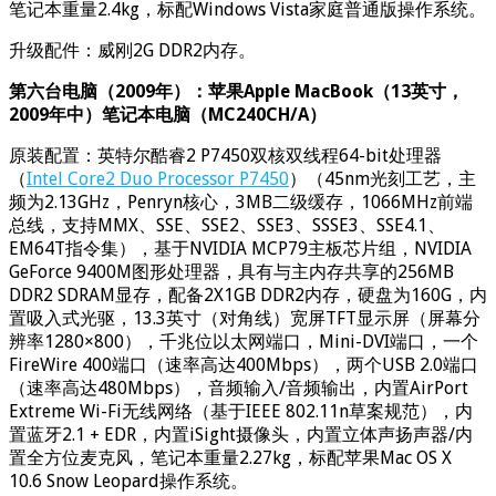
笔记本重量2.4kg，标配Windows Vista家庭普通版操作系统。
升级配件：威刚2G DDR2内存。
第六台电脑（2009年）：苹果Apple MacBook（13英寸，
2009年中）笔记本电脑（MC240CH/A）
原装配置：英特尔酷睿2 P7450双核双线程64-bit处理器
（
Intel Core2 Duo Processor P7450
）（45nm光刻工艺，主
频为2.13GHz，Penryn核心，3MB二级缓存，1066MHz前端
总线，支持MMX、SSE、SSE2、SSE3、SSSE3、SSE4.1、
EM64T指令集），基于NVIDIA MCP79主板芯片组，NVIDIA
GeForce 9400M图形处理器，具有与主内存共享的256MB
DDR2 SDRAM显存，配备2X1GB DDR2内存，硬盘为160G，内
置吸入式光驱，13.3英寸（对角线）宽屏TFT显示屏（屏幕分
辨率1280×800），千兆位以太网端口，Mini-DVI端口，一个
FireWire 400端口（速率高达400Mbps），两个USB 2.0端口
（速率高达480Mbps），音频输入/音频输出，内置AirPort
Extreme Wi-Fi无线网络（基于IEEE 802.11n草案规范），内
置蓝牙2.1 + EDR，内置iSight摄像头，内置立体声扬声器/内
置全方位麦克风，笔记本重量2.27kg，标配苹果Mac OS X
10.6 Snow Leopard操作系统。