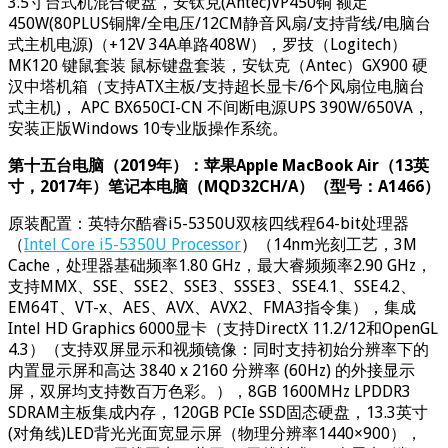
3.5寸台式机混合硬盘，安钛克(Antec)VP450铜 额定
450W(80PLUS铜牌/全电压/12CM静音风扇/支持背线/电脑台
式主机电源)（+12V 34A单路408W），罗技（Logitech）
MK120 键鼠套装 鼠标键盘套装，安钛克（Antec）GX900 硬
汉中塔机箱（支持ATX主板/支持超长显卡/6个风扇位电脑台
式主机)， APC BX650CI-CN 不间断电源UPS 390W/650VA，
安装正版Windows 10专业版操作系统。
第十五台电脑（2019年）：苹果Apple MacBook Air（13英
寸，2017年）笔记本电脑（MQD32CH/A）（型号：A1466）
原装配置：英特尔酷睿i5-5350U双核四线程64-bit处理器
（
Intel Core i5-5350U Processor
）（14nm光刻工艺，3M
Cache，处理器基础频率1.80 GHz，最大睿频频率2.90 GHz，
支持MMX、SSE、SSE2、SSE3、SSSE3、SSE4.1、SSE4.2、
EM64T、VT-x、AES、AVX、AVX2、FMA3指令集），集成
Intel HD Graphics 6000显卡（支持DirectX 11.2/12和OpenGL
4.3）（支持双屏显示和视频镜像：同时支持初始分辨率下的
内置显示屏和高达 3840 x 2160 分辨率 (60Hz) 的外接显示
屏，双屏均支持数百万色彩。），8GB 1600MHz LPDDR3
SDRAM主板集成内存，120GB PCIe SSD固态硬盘，13.3英寸
(对角线)LED背光光面宽显示屏（物理分辨率1440×900），