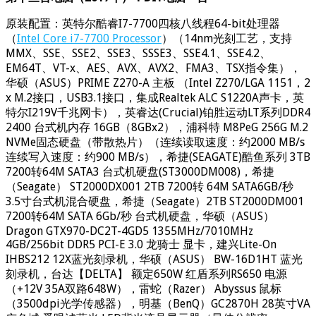
原装配置：英特尔酷睿I7-7700四核八线程64-bit处理器
（
Intel Core i7-7700 Processor
）（14nm光刻工艺，支持
MMX、SSE、SSE2、SSE3、SSSE3、SSE4.1、SSE4.2、
EM64T、VT-x、AES、AVX、AVX2、FMA3、TSX指令集），
华硕（ASUS）PRIME Z270-A 主板 （Intel Z270/LGA 1151，2
x M.2接口，USB3.1接口，集成Realtek ALC S1220A声卡，英
特尔I219V千兆网卡），英睿达(Crucial)铂胜运动LT系列DDR4
2400 台式机内存 16GB（8GBx2），浦科特 M8PeG 256G M.2
NVMe固态硬盘（带散热片）（连续读取速度：约2000 MB/s
连续写入速度：约900 MB/s），希捷(SEAGATE)酷鱼系列 3TB
7200转64M SATA3 台式机硬盘(ST3000DM008)，希捷
（Seagate） ST2000DX001 2TB 7200转 64M SATA6GB/秒
3.5寸台式机混合硬盘，希捷（Seagate）2TB ST2000DM001
7200转64M SATA 6Gb/秒 台式机硬盘，华硕（ASUS）
Dragon GTX970-DC2T-4GD5 1355MHz/7010MHz
4GB/256bit DDR5 PCI-E 3.0 龙骑士 显卡，建兴Lite-On
IHBS212 12X蓝光刻录机，华硕（ASUS） BW-16D1HT 蓝光
刻录机，台达【DELTA】 额定650W 红盾系列RS650 电源
（+12V 35A双路648W），雷蛇（Razer） Abyssus 鼠标
（3500dpi光学传感器），明基（BenQ）GC2870H 28英寸VA