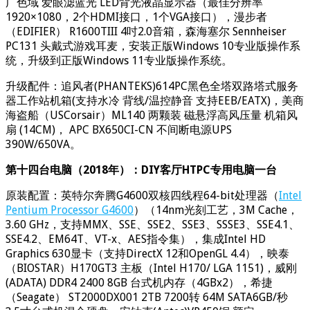
广色域 爱眼滤蓝光 LED背光液晶显示器（最佳分辨率
1920×1080，2个HDMI接口，1个VGA接口），漫步者
（EDIFIER） R1600TIII 4吋2.0音箱，森海塞尔 Sennheiser
PC131 头戴式游戏耳麦，安装正版Windows 10专业版操作系
统，升级到正版Windows 11专业版操作系统。
升级配件：追风者(PHANTEKS)614PC黑色全塔双路塔式服务
器工作站机箱(支持水冷 背线/温控静音 支持EEB/EATX)，美商
海盗船（USCorsair）ML140 两颗装 磁悬浮高风压量 机箱风
扇 (14CM)， APC BX650CI-CN 不间断电源UPS
390W/650VA。
第十四台电脑（2018年）：DIY客厅HTPC专用电脑一台
原装配置：英特尔奔腾G4600双核四线程64-bit处理器（
Intel
Pentium Processor G4600
）（14nm光刻工艺，3M Cache，
3.60 GHz，支持MMX、SSE、SSE2、SSE3、SSSE3、SSE4.1、
SSE4.2、EM64T、VT-x、AES指令集），集成Intel HD
Graphics 630显卡（支持DirectX 12和OpenGL 4.4），映泰
（BIOSTAR）H170GT3 主板（Intel H170/ LGA 1151)，威刚
(ADATA) DDR4 2400 8GB 台式机内存（4GBx2），希捷
（Seagate） ST2000DX001 2TB 7200转 64M SATA6GB/秒